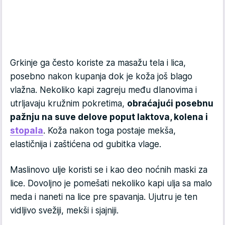
Grkinje ga često koriste za masažu tela i lica,
posebno nakon kupanja dok je koža još blago
vlažna. Nekoliko kapi zagreju među dlanovima i
utrljavaju kružnim pokretima,
obraćajući posebnu
pažnju na suve delove poput laktova, kolena i
stopala
. Koža nakon toga postaje mekša,
elastičnija i zaštićena od gubitka vlage.
Maslinovo ulje koristi se i kao deo noćnih maski za
lice. Dovoljno je pomešati nekoliko kapi ulja sa malo
meda i naneti na lice pre spavanja. Ujutru je ten
vidljivo svežiji, mekši i sjajniji.