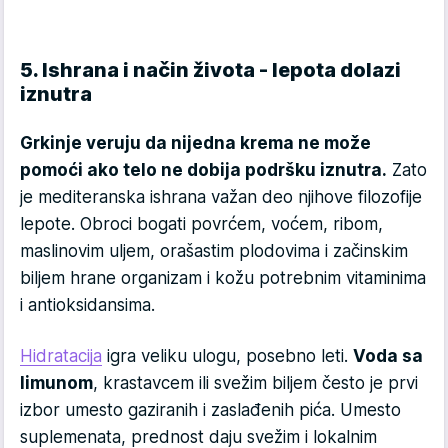
5. Ishrana i način života - lepota dolazi
iznutra
Grkinje veruju da nijedna krema ne može
pomoći ako telo ne dobija podršku iznutra.
Zato
je mediteranska ishrana važan deo njihove filozofije
lepote. Obroci bogati povrćem, voćem, ribom,
maslinovim uljem, orašastim plodovima i začinskim
biljem hrane organizam i kožu potrebnim vitaminima
i antioksidansima.
Hidratacija
igra veliku ulogu, posebno leti.
Voda sa
limunom
, krastavcem ili svežim biljem često je prvi
izbor umesto gaziranih i zaslađenih pića. Umesto
suplemenata, prednost daju svežim i lokalnim