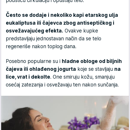
podstiču cirkulaciju i opuštaju telo.
Često se dodaje i nekoliko kapi etarskog ulja
eukaliptusa ili čajevca zbog antiseptičkog i
osvežavajućeg efekta.
Ovakve kupke
predstavljaju jednostavan način da se telo
regeneriše nakon toplog dana.
Posebno popularne su i
hladne obloge od biljnih
čajeva ili ohlađenog jogurta
koje se stavljaju
na
lice, vrat i dekolte
. One smiruju kožu, smanjuju
osećaj zatezanja i osvežavaju ten nakon sunčanja.