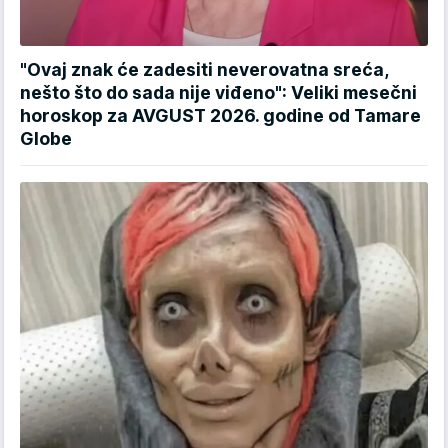
"Ovaj znak će zadesiti neverovatna sreća,
nešto što do sada nije viđeno": Veliki mesečni
horoskop za AVGUST 2026. godine od Tamare
Globe