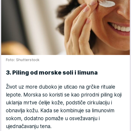
Foto: Shutterstock
3. Piling od morske soli i limuna
Život uz more duboko je uticao na grčke rituale
lepote. Morska so koristi se kao prirodni piling koji
uklanja mrtve ćelije kože, podstiče cirkulaciju i
obnavlja kožu. Kada se kombinuje sa limunovim
sokom, dodatno pomaže u osvežavanju i
ujednačavanju tena.