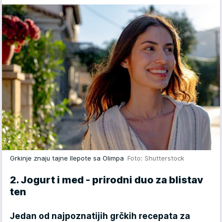
Grkinje znaju tajne llepote sa Olimpa
Foto: Shutterstock
2. Jogurt i med - prirodni duo za blistav
ten
Jedan od najpoznatijih grčkih recepata za