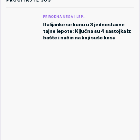
PROČITAJTE JOŠ
PRIRODNA NEGA I LEP…
Italijanke se kunu u 3 jednostavne
tajne lepote: Ključna su 4 sastojka iz
bašte i način na koji suše kosu