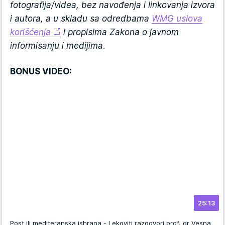
fotografija/videa, bez navođenja i linkovanja izvora
i autora, a u skladu sa odredbama
WMG uslova
korišćenja
i propisima Zakona o javnom
informisanju i medijima.
BONUS VIDEO:
25:13
Post ili mediteranska ishrana - Lekoviti razgovori prof. dr Vesna