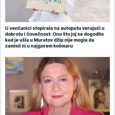
U venčanici stopirala na autoputu verujući u
dobrotu i čovečnost: Ono što joj se dogodilo
kad je ušla u Muratov džip nije mogla da
zamisli ni u najgorem košmaru