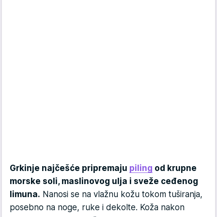
Grkinje najčešće pripremaju
piling
od krupne
morske soli, maslinovog ulja i sveže ceđenog
limuna.
Nanosi se na vlažnu kožu tokom tuširanja,
posebno na noge, ruke i dekolte. Koža nakon