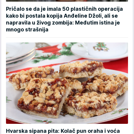
Pričalo se da je imala 50 plastičnih operacija
kako bi postala kopija Anđeline Džoli, ali se
napravila u živog zombija: Međutim istina je
mnogo strašnija
Hvarska sipana pita: Kolač pun oraha i voća