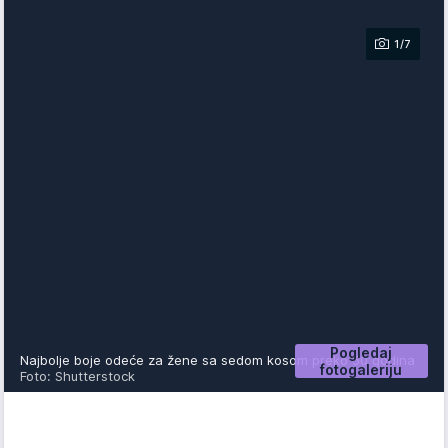
1/7
Pogledaj
Najbolje boje odeće za žene sa sedom kosom preko 50 godina
fotogaleriju
Foto: Shutterstock