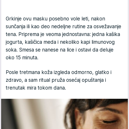
Grkinje ovu masku posebno vole leti, nakon
sunčanja ili kao deo nedeljne rutine za osvežavanje
tena. Priprema je veoma jednostavna: jedna kašika
jogurta, kašičica meda i nekoliko kapi limunovog
soka. Smesa se nanese na lice i ostavi da deluje
oko 15 minuta.
Posle tretmana koža izgleda odmorno, glatko i
zdravo, a sam ritual pruža osećaj opuštanja i
trenutak mira tokom dana.