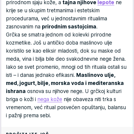
prirodnom sjaju kože, a
tajna njihove
lepote
ne
krije se u skupim tretmanima i estetskim
procedurama, već u jednostavnim ritualima
zasnovanim na
prirodnim sastojcima
.
Grčka se smatra jednom od kolevki prirodne
kozmetike. Još u antičko doba maslinovo ulje
koristilo se kao eliksir mladosti, dok su maske od
meda, vina i bilja bile deo svakodnevne nege žena.
Iako se svet promenio, mnogi od tih rituala ostali su
isti – i danas jednako efikasni.
Maslinovo ulje,
med, jogurt, bilje, morska voda i mediteranska
ishrana
osnova su njihove nege. U grčkoj kulturi
briga o koži i
nega kože
nije obaveza niti trka s
vremenom, već ritual posvećen opuštanju, balansu
i pažnji prema sebi.