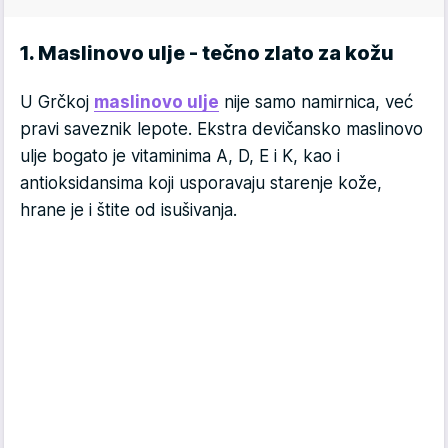
1. Maslinovo ulje - tečno zlato za kožu
U Grčkoj
maslinovo ulje
nije samo namirnica, već
pravi saveznik lepote. Ekstra devičansko maslinovo
ulje bogato je vitaminima A, D, E i K, kao i
antioksidansima koji usporavaju starenje kože,
hrane je i štite od isušivanja.