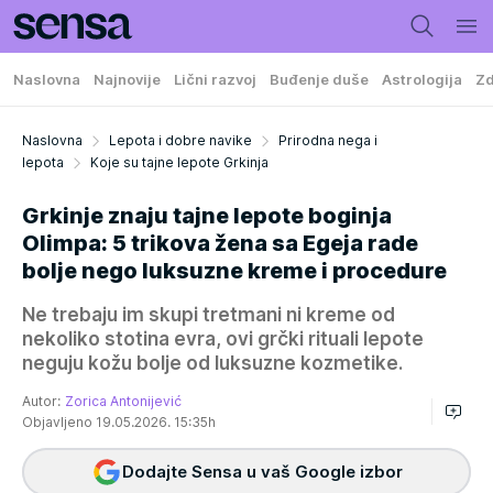
Naslovna
Najnovije
Lični razvoj
Buđenje duše
Astrologija
Zd
Naslovna
Lepota i dobre navike
Prirodna nega i
lepota
Koje su tajne lepote Grkinja
Grkinje znaju tajne lepote boginja
Olimpa: 5 trikova žena sa Egeja rade
bolje nego luksuzne kreme i procedure
Ne trebaju im skupi tretmani ni kreme od
nekoliko stotina evra, ovi grčki rituali lepote
neguju kožu bolje od luksuzne kozmetike.
Autor:
Zorica Antonijević
Objavljeno 19.05.2026. 15:35h
Dodajte Sensa u vaš Google izbor