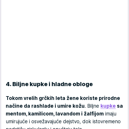
4. Biljne kupke i hladne obloge
Tokom vrelih grčkih leta žene koriste prirodne
načine da rashlade i umire kožu
. Biljne
kupke
sa
mentom, kamilicom, lavandom i žalfijom
imaju
umirujuće i osvežavajuće dejstvo, dok istovremeno