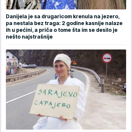
Danijela je sa drugaricom krenula na jezero,
pa nestala bez traga: 2 godine kasnije nalaze
ih u pećini, a priča o tome šta im se desilo je
nešto najstrašnije