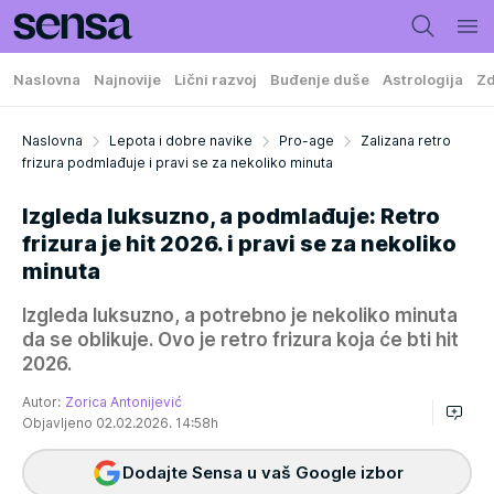
Naslovna
Najnovije
Lični razvoj
Buđenje duše
Astrologija
Zd
Naslovna
Lepota i dobre navike
Pro-age
Zalizana retro
frizura podmlađuje i pravi se za nekoliko minuta
Izgleda luksuzno, a podmlađuje: Retro
frizura je hit 2026. i pravi se za nekoliko
minuta
Izgleda luksuzno, a potrebno je nekoliko minuta
da se oblikuje. Ovo je retro frizura koja će bti hit
2026.
Autor:
Zorica Antonijević
Objavljeno 02.02.2026. 14:58h
Dodajte Sensa u vaš Google izbor