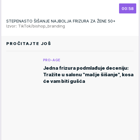
00:58
STEPENASTO ŠIŠANJE NAJBOLJA FRIZURA ZA ŽENE 50+
Izvor: TikTok/bishop_branding
PROČITAJTE JOŠ
PRO-AGE
Jedna frizura podmlađuje deceniju:
Tražite u salonu "mačje šišanje", kosa
će vam biti gušća