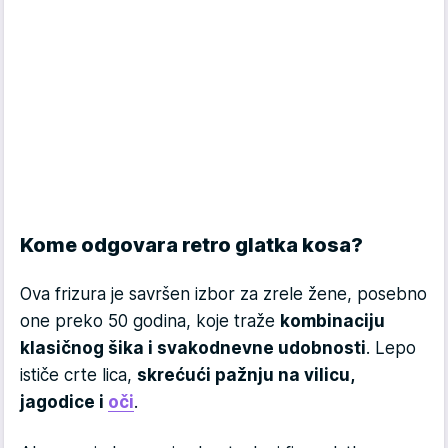
Kome odgovara retro glatka kosa?
Ova frizura je savršen izbor za zrele žene, posebno
one preko 50 godina, koje traže
kombinaciju
klasičnog šika i svakodnevne udobnosti
. Lepo
ističe crte lica,
skrećući pažnju na vilicu,
jagodice i
oči
.