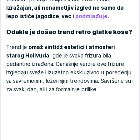
Izražajan, ali nenametljiv izgled ne samo da
lepo ističe jagodice, već i
podmlađuje
.
Odakle je došao trend retro glatke kose?
Trend je
omaž vintidž estetici i atmosferi
starog Holivuda
, gde je svaka frizura bila
pedantno izrađena. Današnje verzije ove frizure
izgledaju sveže i izuzetno ekskluzivno u poređenju
sa savremenim, ležernijim trendovima. Savršene su i
za svaki dan, ali i za formalnije prilike.