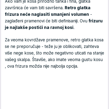
Ako vam je kosa prirodno tanka i fina, glatka
završnica će vam biti savršena.
Retro glatka
frizura neće naglasiti smanjeni volumen
-
zaglađeni pramenovi će biti definisaniji. Ovu
frizuru
je najlakše postići na ravnoj kosi
.
Za veoma kovrdžave pramenove, retro glatka kosa
se ne preporučuje - teže ju je oblikovati, zahteva
više nege kose, što može negativno uticati na stanje
vašeg skalpa. Štaviše, ako imate veoma gustu kosu
, ova frizura možda nije najbolja opcija.