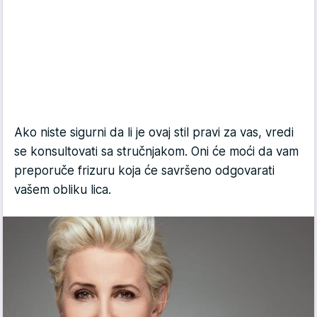
Ako niste sigurni da li je ovaj stil pravi za vas, vredi
se konsultovati sa stručnjakom. Oni će moći da vam
preporuče frizuru koja će savršeno odgovarati
vašem obliku lica.