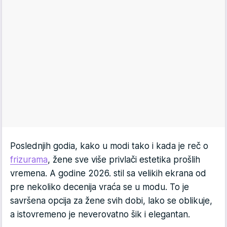
Poslednjih godia, kako u modi tako i kada je reč o
frizurama
, žene sve više privlači estetika prošlih
vremena. A godine 2026. stil sa velikih ekrana od
pre nekoliko decenija vraća se u modu. To je
savršena opcija za žene svih dobi, lako se oblikuje,
a istovremeno je neverovatno šik i elegantan.