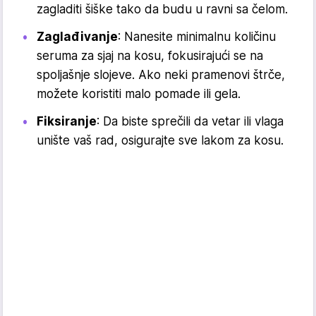
zagladiti šiške tako da budu u ravni sa čelom.
Zaglađivanje
: Nanesite minimalnu količinu
seruma za sjaj na kosu, fokusirajući se na
spoljašnje slojeve. Ako neki pramenovi štrče,
možete koristiti malo pomade ili gela.
Fiksiranje
: Da biste sprečili da vetar ili vlaga
unište vaš rad, osigurajte sve lakom za kosu.