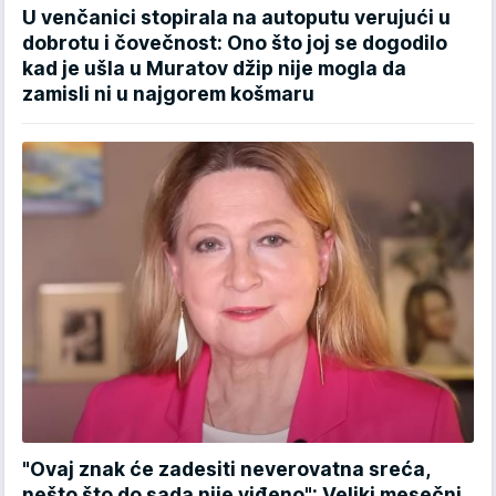
U venčanici stopirala na autoputu verujući u
dobrotu i čovečnost: Ono što joj se dogodilo
kad je ušla u Muratov džip nije mogla da
zamisli ni u najgorem košmaru
"Ovaj znak će zadesiti neverovatna sreća,
nešto što do sada nije viđeno": Veliki mesečni