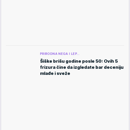
PRIRODNA NEGA I LEP…
Šiške brišu godine posle 50: Ovih 5
frizura čine da izgledate bar deceniju
mlađe i sveže