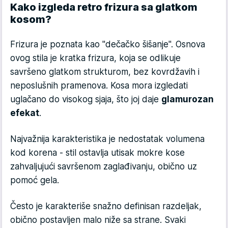
Kako izgleda retro frizura sa glatkom
kosom?
Frizura je poznata kao "dečačko šišanje". Osnova
ovog stila je kratka frizura, koja se odlikuje
savršeno glatkom strukturom, bez kovrdžavih i
neposlušnih pramenova. Kosa mora izgledati
uglačano do visokog sjaja, što joj daje
glamurozan
efekat
.
Najvažnija karakteristika je nedostatak volumena
kod korena - stil ostavlja utisak mokre kose
zahvaljujući savršenom zaglađivanju, obično uz
pomoć gela.
Često je karakteriše snažno definisan razdeljak,
obično postavljen malo niže sa strane. Svaki