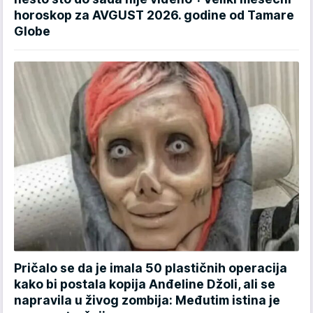
horoskop za AVGUST 2026. godine od Tamare
Globe
Pričalo se da je imala 50 plastičnih operacija
kako bi postala kopija Anđeline Džoli, ali se
napravila u živog zombija: Međutim istina je