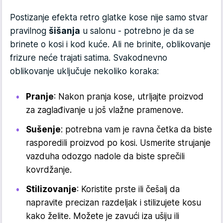
Postizanje efekta retro glatke kose nije samo stvar
pravilnog
šišanja
u salonu - potrebno je da se
brinete o kosi i kod kuće. Ali ne brinite, oblikovanje
frizure neće trajati satima. Svakodnevno
oblikovanje uključuje nekoliko koraka:
Pranje
: Nakon pranja kose, utrljajte proizvod
za zaglađivanje u još vlažne pramenove.
Sušenje
: potrebna vam je ravna četka da biste
rasporedili proizvod po kosi. Usmerite strujanje
vazduha odozgo nadole da biste sprečili
kovrdžanje.
Stilizovanje
: Koristite prste ili češalj da
napravite precizan razdeljak i stilizujete kosu
kako želite. Možete je zavući iza ušiju ili