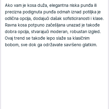
Ako vam je kosa duža, elegantna niska punđa ili
precizna podignuta punđa odmah iznad potiljka je
odlična opcija, dodajući dašak sofisticiranosti i klase.
Ravna kosa potpuno začešljana unazad je takođe
dobra opcija, stvarajući moderan, robustan izgled.
Ovaj trend se takođe lepo slaže sa klasičnim
bobom, sve dok ga održavate savršeno glatkim.