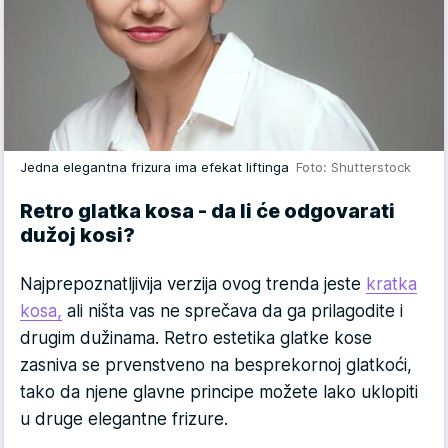
Jedna elegantna frizura ima efekat liftinga
Foto: Shutterstock
Retro glatka kosa - da li će odgovarati
dužoj kosi?
Najprepoznatljivija verzija ovog trenda jeste
kratka
kosa,
ali ništa vas ne sprečava da ga prilagodite i
drugim dužinama. Retro estetika glatke kose
zasniva se prvenstveno na besprekornoj glatkoći,
tako da njene glavne principe možete lako uklopiti
u druge elegantne frizure.