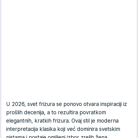
U 2026, svet frizura se ponovo otvara inspiraciji iz
prošlih decenija, a to rezultira povratkom
elegantnih, kratkih frizura. Ovaj stil je moderna
interpretacija klasika koji već dominira svetskim
pistama i postaje omiljeni izbor zrelih žena.