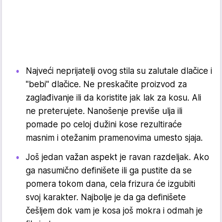
Najveći neprijatelji ovog stila su zalutale dlačice i
"bebi" dlačice. Ne preskačite proizvod za
zaglađivanje ili da koristite jak lak za kosu. Ali
ne preterujete. Nanošenje previše ulja ili
pomade po celoj dužini kose rezultiraće
masnim i otežanim pramenovima umesto sjaja.
Još jedan važan aspekt je ravan razdeljak. Ako
ga nasumično definišete ili ga pustite da se
pomera tokom dana, cela frizura će izgubiti
svoj karakter. Najbolje je da ga definišete
češljem dok vam je kosa još mokra i odmah je