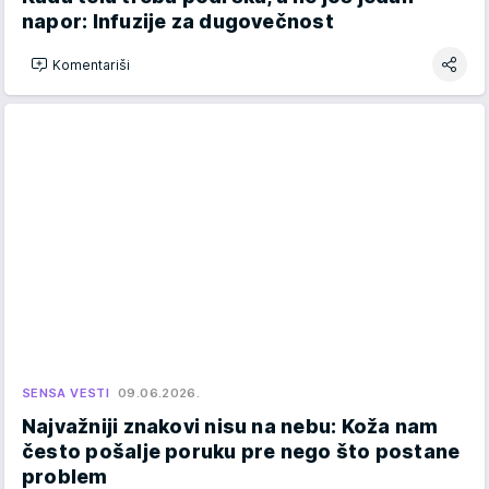
napor: Infuzije za dugovečnost
Komentariši
SENSA VESTI
09.06.2026.
Najvažniji znakovi nisu na nebu: Koža nam
često pošalje poruku pre nego što postane
problem