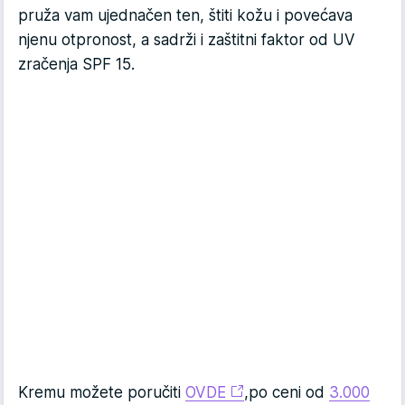
pruža vam ujednačen ten, štiti kožu i povećava
njenu otpronost, a sadrži i zaštitni faktor od UV
zračenja SPF 15.
Kremu možete poručiti
OVDE
,po ceni od
3.000