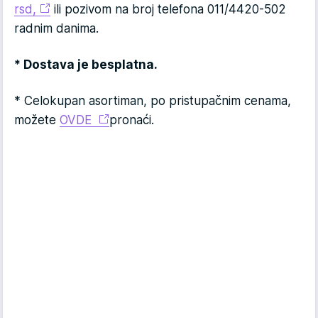
rsd,
ili pozivom na broj telefona 011/4420-502
radnim danima.
* Dostava je besplatna.
* Celokupan asortiman, po pristupačnim cenama,
možete
OVDE
pronaći.