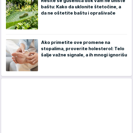
Rešite se gusenica dok vam ne unište
baštu: Kako da uklonite štetočine, a
da ne oštetite baštu i oprašivače
Ako primetite ove promene na
stopalima, proverite holesterol: Telo
šalje važne signale, a ih mnogi ignorišu