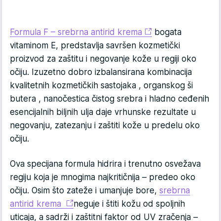
Formula F – srebrna antirid krema
bogata
vitaminom E, predstavlja savršen kozmetički
proizvod za zaštitu i negovanje kože u regiji oko
očiju. Izuzetno dobro izbalansirana kombinacija
kvalitetnih kozmetičkih sastojaka , organskog ši
butera , nanočestica čistog srebra i hladno ceđenih
esencijalnih biljnih ulja daje vrhunske rezultate u
negovanju, zatezanju i zaštiti kože u predelu oko
očiju.
Ova specijana formula hidrira i trenutno osvežava
regiju koja je mnogima najkritičnija – predeo oko
očiju. Osim što zateže i umanjuje bore,
srebrna
antirid krema
neguje i štiti kožu od spoljnih
uticaja, a sadrži i zaštitni faktor od UV zračenja –