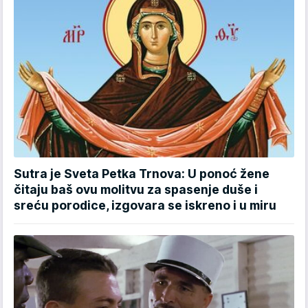
Sutra je Sveta Petka Trnova: U ponoć žene
čitaju baš ovu molitvu za spasenje duše i
sreću porodice, izgovara se iskreno i u miru