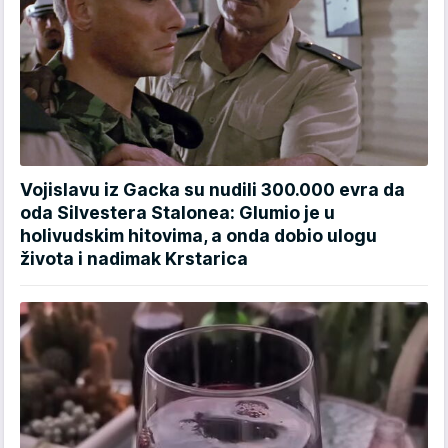
Vojislavu iz Gacka su nudili 300.000 evra da
oda Silvestera Stalonea: Glumio je u
holivudskim hitovima, a onda dobio ulogu
života i nadimak Krstarica