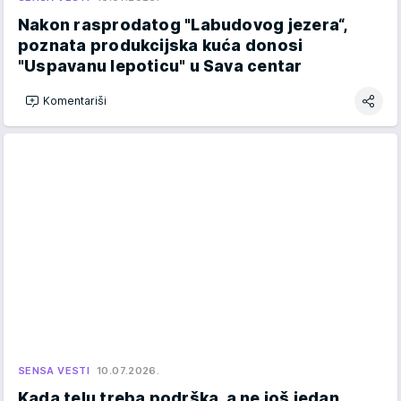
Nakon rasprodatog "Labudovog jezera“,
poznata produkcijska kuća donosi
"Uspavanu lepoticu" u Sava centar
Komentariši
SENSA VESTI
10.07.2026.
Kada telu treba podrška, a ne još jedan