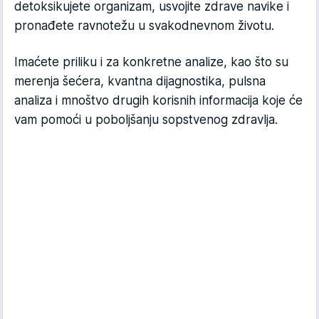
detoksikujete organizam, usvojite zdrave navike i
pronađete ravnotežu u svakodnevnom životu.
Imaćete priliku i za konkretne analize, kao što su
merenja šećera, kvantna dijagnostika, pulsna
analiza i mnoštvo drugih korisnih informacija koje će
vam pomoći u poboljšanju sopstvenog zdravlja.