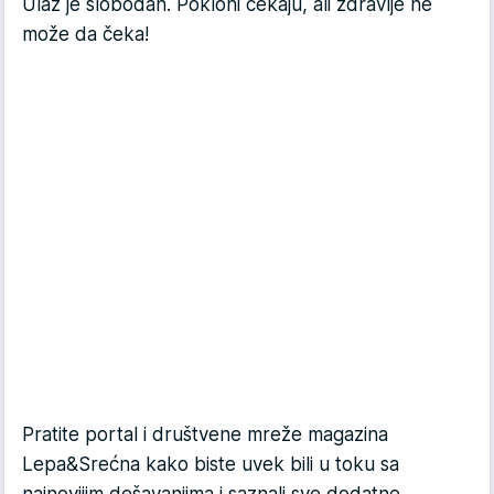
Ulaz je slobodan. Pokloni čekaju, ali zdravlje ne
može da čeka!
Pratite portal i društvene mreže magazina
Lepa&Srećna kako biste uvek bili u toku sa