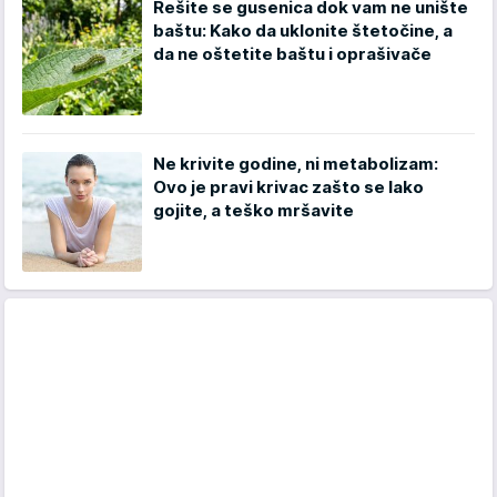
Rešite se gusenica dok vam ne unište
baštu: Kako da uklonite štetočine, a
da ne oštetite baštu i oprašivače
Ne krivite godine, ni metabolizam:
Ovo je pravi krivac zašto se lako
gojite, a teško mršavite