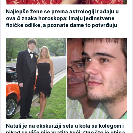
Najlepše žene se prema astrologiji rađaju u
ova 4 znaka horoskopa: Imaju jedinstvene
fizičke odlike, a poznate dame to potvrđuju
Natali je na ekskurziji sela u kola sa kolegom i
nikad se više nije vratila kući: Ono što je ubica