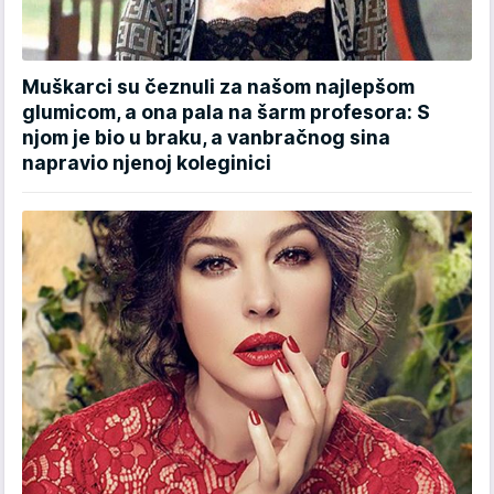
Muškarci su čeznuli za našom najlepšom
glumicom, a ona pala na šarm profesora: S
njom je bio u braku, a vanbračnog sina
napravio njenoj koleginici