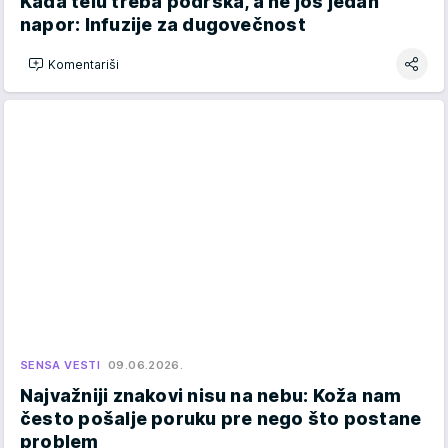
Kada telu treba podrška, a ne još jedan
napor: Infuzije za dugovečnost
Komentariši
SENSA VESTI
09.06.2026.
Najvažniji znakovi nisu na nebu: Koža nam
često pošalje poruku pre nego što postane
problem