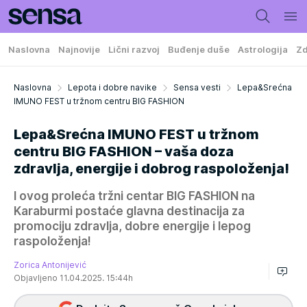
Naslovna
Najnovije
Lični razvoj
Buđenje duše
Astrologija
Zd
Naslovna
Lepota i dobre navike
Sensa vesti
Lepa&Srećna
IMUNO FEST u tržnom centru BIG FASHION
Lepa&Srećna IMUNO FEST u tržnom
centru BIG FASHION – vaša doza
zdravlja, energije i dobrog raspoloženja!
I ovog proleća tržni centar BIG FASHION na
Karaburmi postaće glavna destinacija za
promociju zdravlja, dobre energije i lepog
raspoloženja!
Zorica Antonijević
Objavljeno 11.04.2025. 15:44h