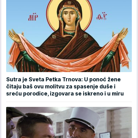
Sutra je Sveta Petka Trnova: U ponoć žene
čitaju baš ovu molitvu za spasenje duše i
sreću porodice, izgovara se iskreno i u miru