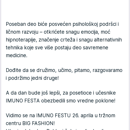
Poseban deo biće posvećen psihološkoj podršci i
ličnom razvoju – otkrićete snagu emocija, moć
hipnoterapije, značenje crteža i snagu alternativnih
tehnika koje sve više postaju deo savremene
medicine.
Dođite da se družimo, učimo, pitamo, razgovaramo
i podržimo jedni druge!
A da dan bude još lepši, za posetioce i učesnike
IMUNO FESTA obezbedili smo vredne poklone!
Vidimo se na IMUNO FESTU 26. aprila u tržnom
centru BIG FASHION!