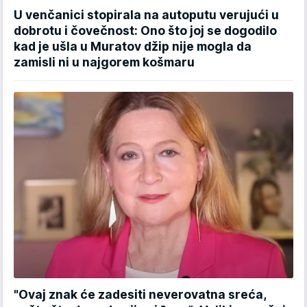
U venčanici stopirala na autoputu verujući u
dobrotu i čovečnost: Ono što joj se dogodilo
kad je ušla u Muratov džip nije mogla da
zamisli ni u najgorem košmaru
"Ovaj znak će zadesiti neverovatna sreća,