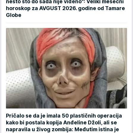
nešto što do sada nije viđeno": Veliki mesečni
horoskop za AVGUST 2026. godine od Tamare
Globe
Pričalo se da je imala 50 plastičnih operacija
kako bi postala kopija Anđeline Džoli, ali se
napravila u živog zombija: Međutim istina je