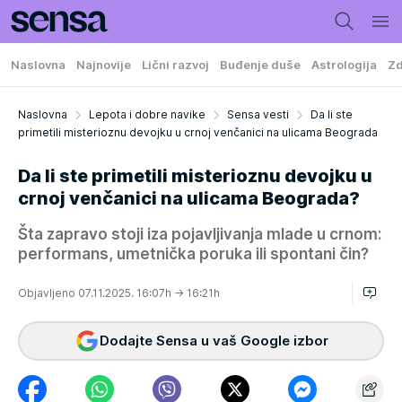
Naslovna
Najnovije
Lični razvoj
Buđenje duše
Astrologija
Zd
Naslovna
Lepota i dobre navike
Sensa vesti
Da li ste
primetili misterioznu devojku u crnoj venčanici na ulicama Beograda
Da li ste primetili misterioznu devojku u
crnoj venčanici na ulicama Beograda?
Šta zapravo stoji iza pojavljivanja mlade u crnom:
performans, umetnička poruka ili spontani čin?
Objavljeno 07.11.2025. 16:07h
→ 16:21h
Dodajte Sensa u vaš Google izbor