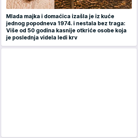
Mlada majka i domaćica izašla je iz kuće
jednog popodneva 1974. i nestala bez traga:
Više od 50 godina kasnije otkriće osobe koja
je poslednja videla ledi krv