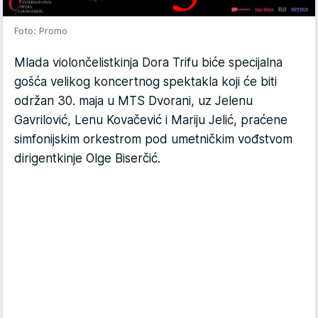
Foto: Promo
Mlada violončelistkinja Dora Trifu biće specijalna
gošća velikog koncertnog spektakla koji će biti
održan 30. maja u MTS Dvorani, uz Jelenu
Gavrilović, Lenu Kovačević i Mariju Jelić, praćene
simfonijskim orkestrom pod umetničkim vođstvom
dirigentkinje Olge Biserčić.