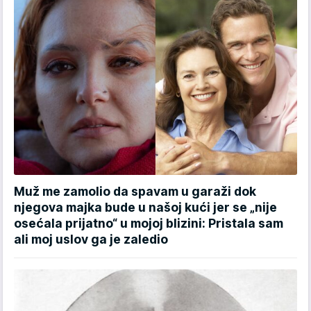
Muž me zamolio da spavam u garaži dok
njegova majka bude u našoj kući jer se „nije
osećala prijatno“ u mojoj blizini: Pristala sam
ali moj uslov ga je zaledio