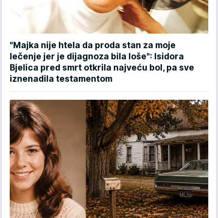
"Majka nije htela da proda stan za moje
lečenje jer je dijagnoza bila loše": Isidora
Bjelica pred smrt otkrila najveću bol, pa sve
iznenadila testamentom