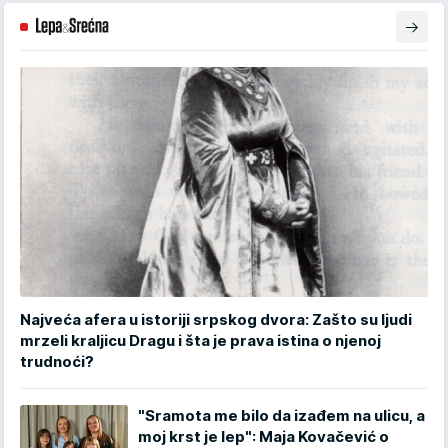
Najveća afera u istoriji srpskog dvora: Zašto su ljudi
mrzeli kraljicu Dragu i šta je prava istina o njenoj
trudnoći?
"Sramota me bilo da izađem na ulicu, a
moj krst je lep": Maja Kovačević o