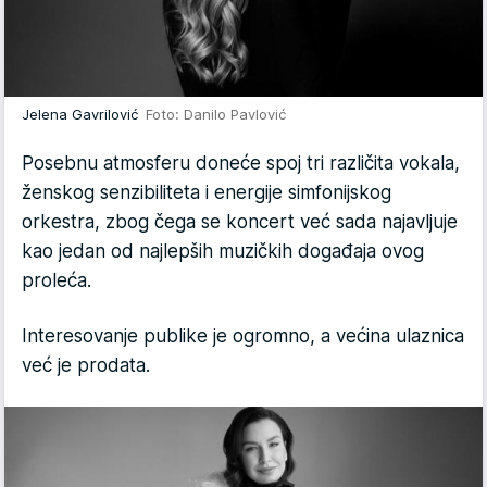
Jelena Gavrilović
Foto: Danilo Pavlović
Posebnu atmosferu doneće spoj tri različita vokala,
ženskog senzibiliteta i energije simfonijskog
orkestra, zbog čega se koncert već sada najavljuje
kao jedan od najlepših muzičkih događaja ovog
proleća.
Interesovanje publike je ogromno, a većina ulaznica
već je prodata.