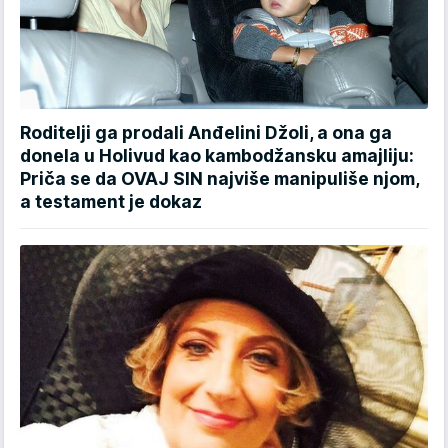
Roditelji ga prodali Anđelini Džoli, a ona ga
donela u Holivud kao kambodžansku amajliju:
Priča se da OVAJ SIN najviše manipuliše njom,
a testament je dokaz