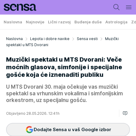
Naslovna
Najnovije
Lični razvoj
Buđenje duše
Astrologija
Zd
Naslovna
Lepota i dobre navike
Sensa vesti
Muzički
spektakl u MTS Dvorani
Muzički spektakl u MTS Dvorani: Veče
moćnih glasova, simfonije i specijalne
gošće koja će iznenaditi publiku
U MTS Dvorani 30. maja očekuje vas muzički
spektakl sa vrhunskim vokalima i simfonijskim
orkestrom, uz specijalnu gošću.
Objavljeno 28.05.2026. 12:41h
Dodajte Sensa u vaš Google izbor