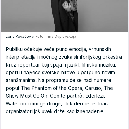
Lena Kovačević
Foto: Irina Duplevskaja
Publiku očekuje veče puno emocija, vrhunskih
interpretacija i moćnog zvuka simfonijskog orkestra
kroz repertoar koji spaja mjuzikl, filmsku muziku,
operu i najveće svetske hitove u potpuno novim
aranžmanima. Na programu će se naći numere
poput The Phantom of the Opera, Caruso, The
Show Must Go On, Con te partirò, Ederlezi,
Waterloo i mnoge druge, dok deo repertoara
organizatori još uvek drže kao iznenađenje.