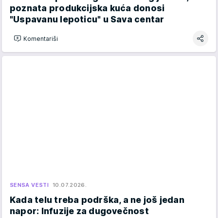
poznata produkcijska kuća donosi
"Uspavanu lepoticu" u Sava centar
Komentariši
SENSA VESTI
10.07.2026.
Kada telu treba podrška, a ne još jedan
napor: Infuzije za dugovečnost