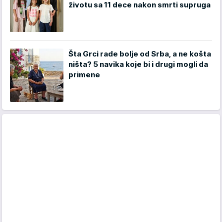
životu sa 11 dece nakon smrti supruga
Šta Grci rade bolje od Srba, a ne košta
ništa? 5 navika koje bi i drugi mogli da
primene