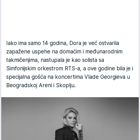
Iako ima samo 14 godina, Dora je već ostvarila
zapažene uspehe na domaćim i međunarodnim
takmičenjima, nastupala je kao solista sa
Simfonijskim orkestrom RTS-a, a ove godine bila je i
specijalna gošća na koncertima Vlade Georgieva u
Beogradskoj Areni i Skoplju.