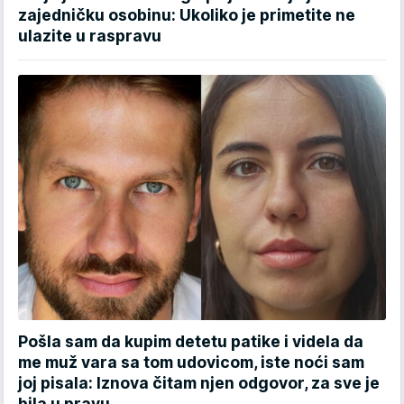
zajedničku osobinu: Ukoliko je primetite ne
ulazite u raspravu
Pošla sam da kupim detetu patike i videla da
me muž vara sa tom udovicom, iste noći sam
joj pisala: Iznova čitam njen odgovor, za sve je
bila u pravu