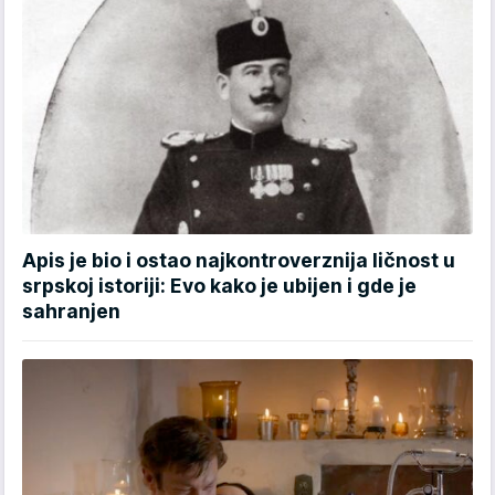
Apis je bio i ostao najkontroverznija ličnost u
srpskoj istoriji: Evo kako je ubijen i gde je
sahranjen