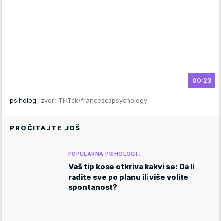
00:23
psiholog
Izvor: TikTok/francescapsychology
PROČITAJTE JOŠ
POPULARNA PSIHOLOGI…
Vaš tip kose otkriva kakvi se: Da li
radite sve po planu ili više volite
spontanost?