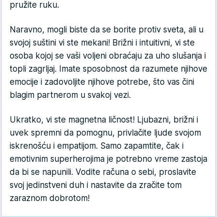
pružite ruku.
Naravno, mogli biste da se borite protiv sveta, ali u
svojoj suštini vi ste mekani! Brižni i intuitivni, vi ste
osoba kojoj se vaši voljeni obraćaju za uho slušanja i
topli zagrljaj. Imate sposobnost da razumete njihove
emocije i zadovoljite njihove potrebe, što vas čini
blagim partnerom u svakoj vezi.
Ukratko, vi ste magnetna ličnost! Ljubazni, brižni i
uvek spremni da pomognu, privlačite ljude svojom
iskrenošću i empatijom. Samo zapamtite, čak i
emotivnim superherojima je potrebno vreme zastoja
da bi se napunili. Vodite računa o sebi, proslavite
svoj jedinstveni duh i nastavite da zračite tom
zaraznom dobrotom!