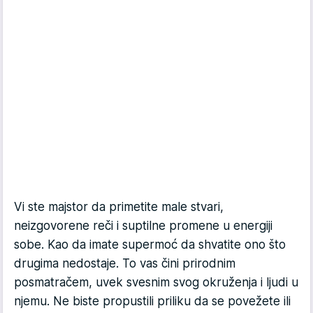
Vi ste majstor da primetite male stvari,
neizgovorene reči i suptilne promene u energiji
sobe. Kao da imate supermoć da shvatite ono što
drugima nedostaje. To vas čini prirodnim
posmatračem, uvek svesnim svog okruženja i ljudi u
njemu. Ne biste propustili priliku da se povežete ili