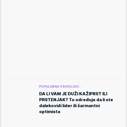
POPULARNA PSIHOLOGI…
DA LI VAM JE DUŽI KAŽIPRST ILI
PRSTENJAK? To određuje da li ste
dalekovidi lider ili šarmantni
optimista