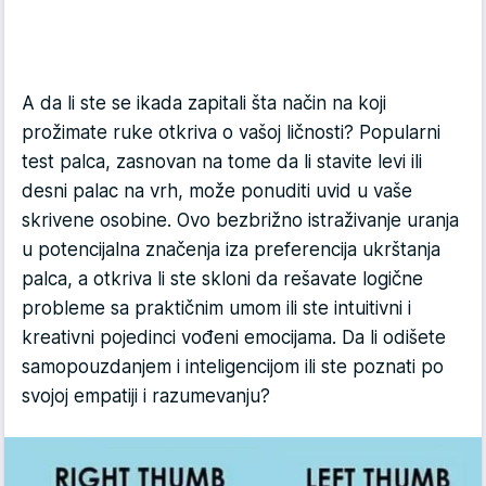
A da li ste se ikada zapitali šta način na koji
prožimate ruke otkriva o vašoj ličnosti? Popularni
test palca, zasnovan na tome da li stavite levi ili
desni palac na vrh, može ponuditi uvid u vaše
skrivene osobine. Ovo bezbrižno istraživanje uranja
u potencijalna značenja iza preferencija ukrštanja
palca, a otkriva li ste skloni da rešavate logične
probleme sa praktičnim umom ili ste intuitivni i
kreativni pojedinci vođeni emocijama. Da li odišete
samopouzdanjem i inteligencijom ili ste poznati po
svojoj empatiji i razumevanju?