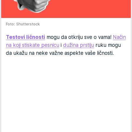
Foto: Shutterstock
Testovi ličnosti
mogu da otkriju sve o vama!
Način
na koji stiskate pesnicu
i
dužina prstiju
ruku mogu
da ukažu na neke važne aspekte vaše ličnosti.