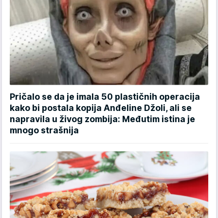
Pričalo se da je imala 50 plastičnih operacija
kako bi postala kopija Anđeline Džoli, ali se
napravila u živog zombija: Međutim istina je
mnogo strašnija