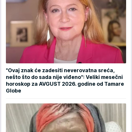
"Ovaj znak će zadesiti neverovatna sreća,
nešto što do sada nije viđeno": Veliki mesečni
horoskop za AVGUST 2026. godine od Tamare
Globe