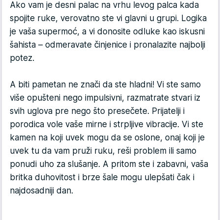
Ako vam je desni palac na vrhu levog palca kada
spojite ruke, verovatno ste vi glavni u grupi. Logika
je vaša supermoć, a vi donosite odluke kao iskusni
šahista – odmeravate činjenice i pronalazite najbolji
potez.
A biti pametan ne znači da ste hladni! Vi ste samo
više opušteni nego impulsivni, razmatrate stvari iz
svih uglova pre nego što presečete. Prijatelji i
porodica vole vaše mirne i strpljive vibracije. Vi ste
kamen na koji uvek mogu da se oslone, onaj koji je
uvek tu da vam pruži ruku, reši problem ili samo
ponudi uho za slušanje. A pritom ste i zabavni, vaša
britka duhovitost i brze šale mogu ulepšati čak i
najdosadniji dan.