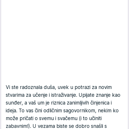
Vi ste radoznala duša, uvek u potrazi za novim
stvarima za učenje i istraživanje. Upijate znanje kao
sunđer, a vaš um je riznica zanimljivih činjenica i
ideja. To vas čini odličnim sagovornikom, nekim ko
može pričati o svemu i svačemu (i to učiniti
zabavnim!). U vezama biste se dobro snašli s