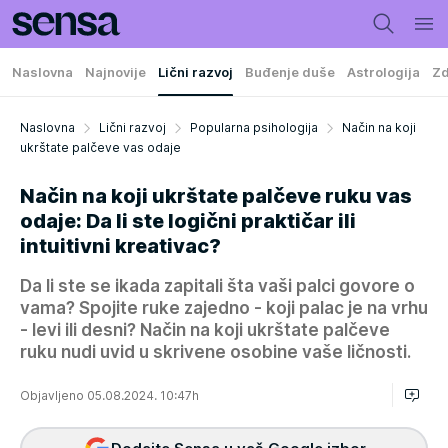
Naslovna
Najnovije
Lični razvoj
Buđenje duše
Astrologija
Zd
Naslovna
Lični razvoj
Popularna psihologija
Način na koji
ukrštate palčeve vas odaje
Način na koji ukrštate palčeve ruku vas
odaje: Da li ste logični praktičar ili
intuitivni kreativac?
Da li ste se ikada zapitali šta vaši palci govore o
vama? Spojite ruke zajedno - koji palac je na vrhu
- levi ili desni? Način na koji ukrštate palčeve
ruku nudi uvid u skrivene osobine vaše ličnosti.
Objavljeno 05.08.2024. 10:47h