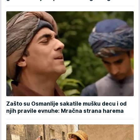
Zašto su Osmanlije sakatile mušku decu i od
njih pravile evnuhe: Mračna strana harema