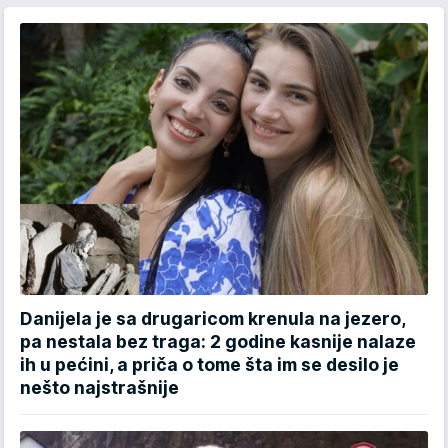
Danijela je sa drugaricom krenula na jezero,
pa nestala bez traga: 2 godine kasnije nalaze
ih u pećini, a priča o tome šta im se desilo je
nešto najstrašnije