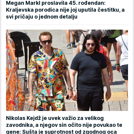
Megan Markl proslavila 45. rođendan:
Kraljevska porodica nije joj uputila čestitku, a
svi pričaju o jednom detalju
Nikolas Kejdž je uvek važio za velikog
zavodnika, a njegov sin očito nije povukao te
gene: Sušta je suprotnost od zgodnog oca