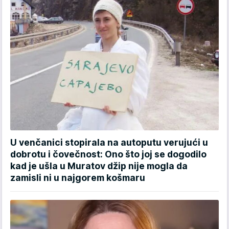
U venčanici stopirala na autoputu verujući u
dobrotu i čovečnost: Ono što joj se dogodilo
kad je ušla u Muratov džip nije mogla da
zamisli ni u najgorem košmaru