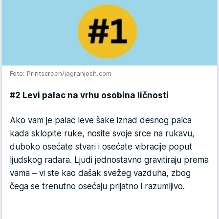
Foto: Printscreen/jagranjosh.com
#2 Levi palac na vrhu osobina ličnosti
Ako vam je palac leve šake iznad desnog palca
kada sklopite ruke, nosite svoje srce na rukavu,
duboko osećate stvari i osećate vibracije poput
ljudskog radara. Ljudi jednostavno gravitiraju prema
vama – vi ste kao dašak svežeg vazduha, zbog
čega se trenutno osećaju prijatno i razumljivo.