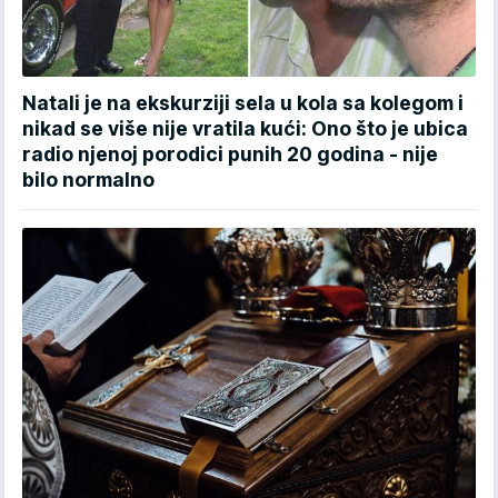
Natali je na ekskurziji sela u kola sa kolegom i
nikad se više nije vratila kući: Ono što je ubica
radio njenoj porodici punih 20 godina - nije
bilo normalno