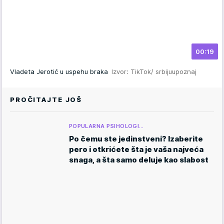
00:19
Vladeta Jerotić u uspehu braka
Izvor: TikTok/ srbijuupoznaj
PROČITAJTE JOŠ
POPULARNA PSIHOLOGI…
Po čemu ste jedinstveni? Izaberite
pero i otkrićete šta je vaša najveća
snaga, a šta samo deluje kao slabost