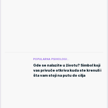
POPULARNA PSIHOLOGI…
Gde se nalazite u životu? Simbol koji
vas privuče otkriva kuda ste krenuli i
šta vam stoji na putu do cilja