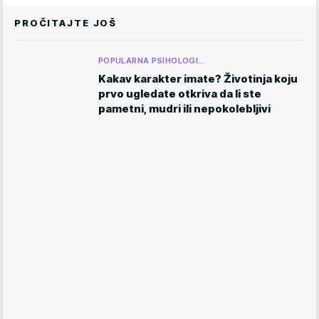
PROČITAJTE JOŠ
POPULARNA PSIHOLOGI…
Kakav karakter imate? Životinja koju
prvo ugledate otkriva da li ste
pametni, mudri ili nepokolebljivi