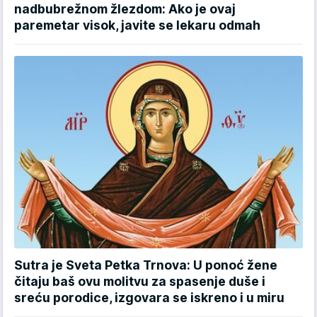
nadbubrežnom žlezdom: Ako je ovaj
paremetar visok, javite se lekaru odmah
Sutra je Sveta Petka Trnova: U ponoć žene
čitaju baš ovu molitvu za spasenje duše i
sreću porodice, izgovara se iskreno i u miru