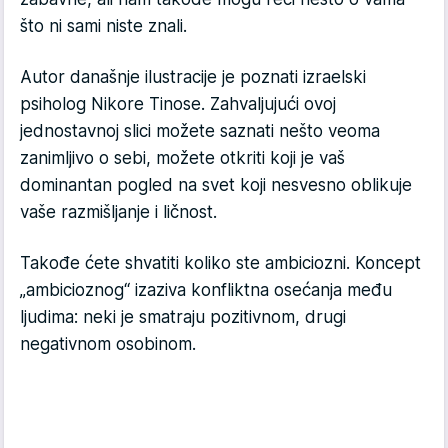
što ni sami niste znali.
Autor današnje ilustracije je poznati izraelski
psiholog Nikore Tinose. Zahvaljujući ovoj
jednostavnoj slici možete saznati nešto veoma
zanimljivo o sebi, možete otkriti koji je vaš
dominantan pogled na svet koji nesvesno oblikuje
vaše razmišljanje i ličnost.
Takođe ćete shvatiti koliko ste ambiciozni. Koncept
„ambicioznog“ izaziva konfliktna osećanja među
ljudima: neki je smatraju pozitivnom, drugi
negativnom osobinom.