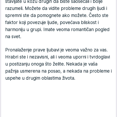
stavljate u kožu drugih da biste saosećali i bolje
razumeli. Možete da vidite probleme drugih ljudi i
spremni ste da pomognete ako možete. Često ste
faktor koji povezuje ljude, povećava bliskost i
harmoniju u grupi. Imate veoma romantičan pogled
na svet.
Pronalaženje prave ljubavi je veoma važno za vas.
Hrabri ste i nezavisni, ali i veoma uporni i tvrdoglavi
u postizanju onoga što želite. Nekada je vaša
pažnja usmerena na posao, a nekada na probleme i
uspehe u drugim oblastima života.