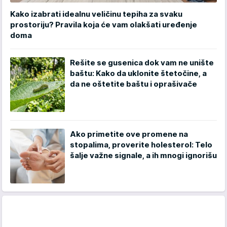
Kako izabrati idealnu veličinu tepiha za svaku
prostoriju? Pravila koja će vam olakšati uređenje
doma
Rešite se gusenica dok vam ne unište
baštu: Kako da uklonite štetočine, a
da ne oštetite baštu i oprašivače
Ako primetite ove promene na
stopalima, proverite holesterol: Telo
šalje važne signale, a ih mnogi ignorišu