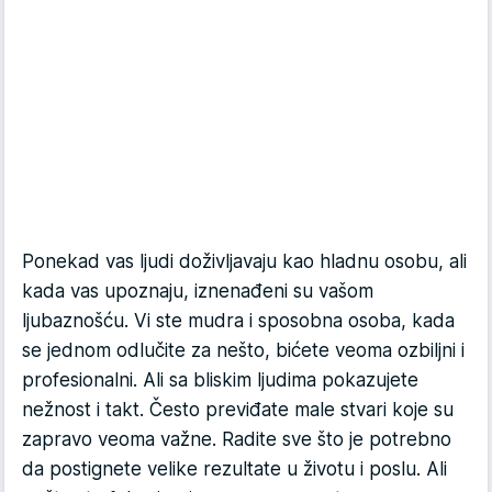
Ponekad vas ljudi doživljavaju kao hladnu osobu, ali
kada vas upoznaju, iznenađeni su vašom
ljubaznošću. Vi ste mudra i sposobna osoba, kada
se jednom odlučite za nešto, bićete veoma ozbiljni i
profesionalni. Ali sa bliskim ljudima pokazujete
nežnost i takt. Često previđate male stvari koje su
zapravo veoma važne. Radite sve što je potrebno
da postignete velike rezultate u životu i poslu. Ali