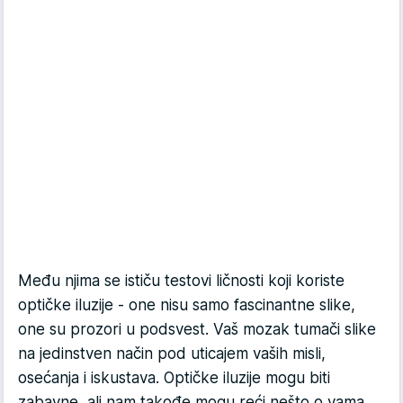
Među njima se ističu testovi ličnosti koji koriste
optičke iluzije - one nisu samo fascinantne slike,
one su prozori u podsvest. Vaš mozak tumači slike
na jedinstven način pod uticajem vaših misli,
osećanja i iskustava. Optičke iluzije mogu biti
zabavne, ali nam takođe mogu reći nešto o vama