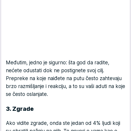
Međutim, jedno je sigurno: šta god da radite,
nećete odustati dok ne postignete svoj cilj.
Prepreke na koje naiđete na putu često zahtevaju
brzo razmišljanje i reakciju, a to su vaši aduti na koje
se često oslanjate.
3. Zgrade
Ako vidite zgrade, onda ste jedan od 4% ljudi koji
su obratili pažnju na njih. To govori o vama kao o