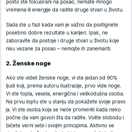
pošto ste fokusirani na posao, nemate mnogo
vremena ili energije da radite druge stvari u životu.
Sada ste u fazi kada vam je važno da postignete
posebno dobre rezultate u karijeri. Ipak, ne
zaboravite da postoje i druge stvari u životu koje
nisu vezane za posao – nemojte ih zanemariti.
2. Ženske noge
Ako ste videli ženske noge, vi ste jedan od 90%
ljudi koji, prema autoru ilustracije, prvo vide noge.
Vi ste topla, vesela, energična i velikodušna osoba.
Na prvu loptu ste u stanju da pokažete svoje pravo
ja. Vi ste osoba koja se neće promeniti kada neko
počne da vam govori šta da radite. Volite slobodu i
bićete verni sebi i svojim principima. Aktivno se