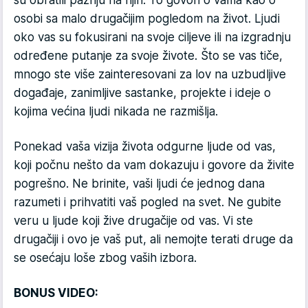
osobi sa malo drugačijim pogledom na život. Ljudi
oko vas su fokusirani na svoje ciljeve ili na izgradnju
određene putanje za svoje živote. Što se vas tiče,
mnogo ste više zainteresovani za lov na uzbudljive
događaje, zanimljive sastanke, projekte i ideje o
kojima većina ljudi nikada ne razmišlja.
Ponekad vaša vizija života odgurne ljude od vas,
koji počnu nešto da vam dokazuju i govore da živite
pogrešno. Ne brinite, vaši ljudi će jednog dana
razumeti i prihvatiti vaš pogled na svet. Ne gubite
veru u ljude koji žive drugačije od vas. Vi ste
drugačiji i ovo je vaš put, ali nemojte terati druge da
se osećaju loše zbog vaših izbora.
BONUS VIDEO: