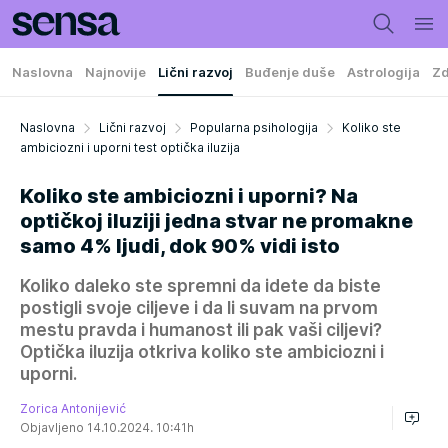
Naslovna
Najnovije
Lični razvoj
Buđenje duše
Astrologija
Zd
Naslovna
Lični razvoj
Popularna psihologija
Koliko ste
ambiciozni i uporni test optička iluzija
Koliko ste ambiciozni i uporni? Na
optičkoj iluziji jedna stvar ne promakne
samo 4% ljudi, dok 90% vidi isto
Koliko daleko ste spremni da idete da biste
postigli svoje ciljeve i da li suvam na prvom
mestu pravda i humanost ili pak vaši ciljevi?
Optička iluzija otkriva koliko ste ambiciozni i
uporni.
Zorica Antonijević
Objavljeno 14.10.2024. 10:41h