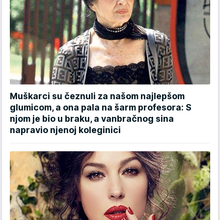
Muškarci su čeznuli za našom najlepšom
glumicom, a ona pala na šarm profesora: S
njom je bio u braku, a vanbračnog sina
napravio njenoj koleginici