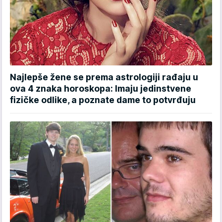
Najlepše žene se prema astrologiji rađaju u
ova 4 znaka horoskopa: Imaju jedinstvene
fizičke odlike, a poznate dame to potvrđuju