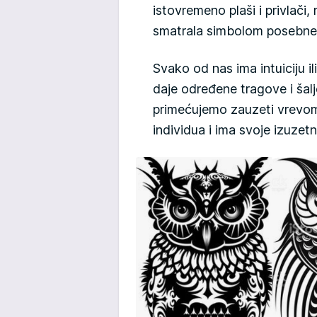
istovremeno plaši i privlač
smatrala simbolom posebne
Svako od nas ima intuiciju il
daje određene tragove i šalj
primećujemo zauzeti vrevo
individua i ima svoje izuzetn