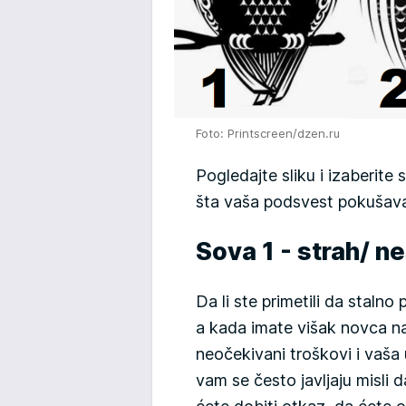
Foto: Printscreen/dzen.ru
Pogledajte sliku i izaberite 
šta vaša podsvest pokušav
Sova 1 - strah/ 
Da li ste primetili da staln
a kada imate višak novca n
neočekivani troškovi i vaša
vam se često javljaju misli 