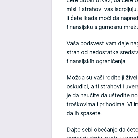
ćete dobiti otkaz, da ćete 
misli i strahovi vas iscrplju
li ćete ikada moći da napred
finansijsku sigurnosnu mrež
Vaša podsvest vam daje nag
strah od nedostatka sredst
finansijskih ograničenja.
Možda su vaši roditelji živel
oskudici, a ti strahovi i uve
je da naučite da uštedite n
troškovima i prihodima. Vi i
da ih spasete.
Dajte sebi obećanje da ćete 