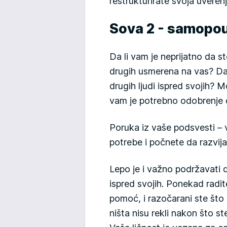
restrukturirate svoja uveren
Sova 2 - samopou
Da li vam je neprijatno da s
drugih usmerena na vas? Da 
drugih ljudi ispred svojih? 
vam je potrebno odobrenje dr
Poruka iz vaše podsvesti – 
potrebe i počnete da razvija
Lepo je i važno podržavati d
ispred svojih. Ponekad radit
pomoć, i razočarani ste što 
ništa nisu rekli nakon što s