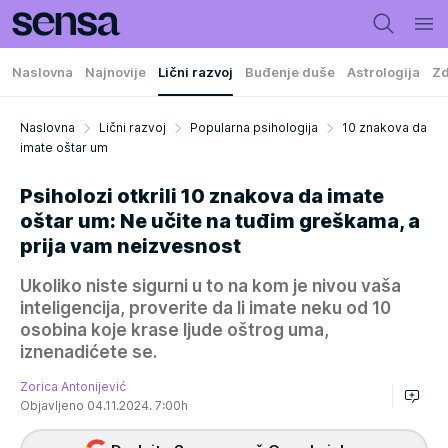
Naslovna
Najnovije
Lični razvoj
Buđenje duše
Astrologija
Zd
Naslovna
Lični razvoj
Popularna psihologija
10 znakova da
imate oštar um
Psiholozi otkrili 10 znakova da imate
oštar um: Ne učite na tuđim greškama, a
prija vam neizvesnost
Ukoliko niste sigurni u to na kom je nivou vaša
inteligencija, proverite da li imate neku od 10
osobina koje krase ljude oštrog uma,
iznenadićete se.
Zorica Antonijević
Objavljeno 04.11.2024. 7:00h