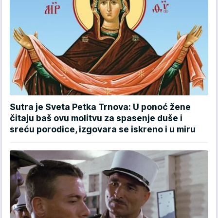
Sutra je Sveta Petka Trnova: U ponoć žene
čitaju baš ovu molitvu za spasenje duše i
sreću porodice, izgovara se iskreno i u miru