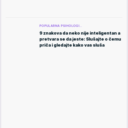
POPULARNA PSIHOLOGI…
9 znakova da neko nije inteligentan a
pretvara se da jeste: Slušajte o čemu
priča i gledajte kako vas sluša