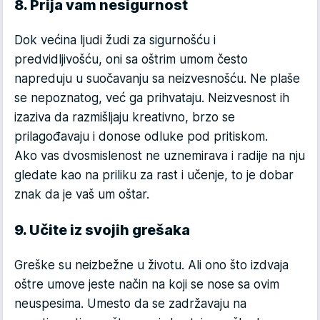
8. Prija vam nesigurnost
Dok većina ljudi žudi za sigurnošću i
predvidljivošću, oni sa oštrim umom često
napreduju u suočavanju sa neizvesnošću. Ne plaše
se nepoznatog, već ga prihvataju. Neizvesnost ih
izaziva da razmišljaju kreativno, brzo se
prilagođavaju i donose odluke pod pritiskom.
Ako vas dvosmislenost ne uznemirava i radije na nju
gledate kao na priliku za rast i učenje, to je dobar
znak da je vaš um oštar.
9. Učite iz svojih grešaka
Greške su neizbežne u životu. Ali ono što izdvaja
oštre umove jeste način na koji se nose sa ovim
neuspesima. Umesto da se zadržavaju na