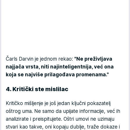
Čarls Darvin je jednom rekao:
"Ne preživljava
najjača vrsta, niti najinteligentnija, već ona
koja se najviše prilagođava promenama."
4. Kritički ste mislilac
Kritičko mišljenje je još jedan ključni pokazatelj
oštrog uma. Ne samo da upijate informacije, već ih
analizirate i preispitujete. Oštri umovi ne uzimaju
stvari kao takve, oni kopaju dublje, traže dokaze i