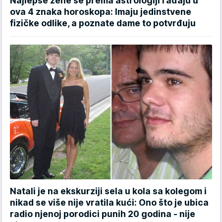
Najlepše žene se prema astrologiji rađaju u
ova 4 znaka horoskopa: Imaju jedinstvene
fizičke odlike, a poznate dame to potvrđuju
Natali je na ekskurziji sela u kola sa kolegom i
nikad se više nije vratila kući: Ono što je ubica
radio njenoj porodici punih 20 godina - nije