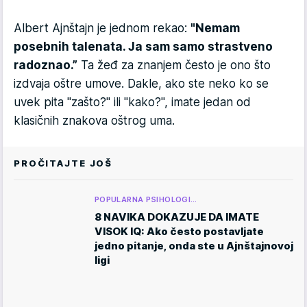
Albert Ajnštajn je jednom rekao:
"Nemam
posebnih talenata. Ja sam samo strastveno
radoznao.”
Ta žeđ za znanjem često je ono što
izdvaja oštre umove. Dakle, ako ste neko ko se
uvek pita "zašto?" ili "kako?", imate jedan od
klasičnih znakova oštrog uma.
PROČITAJTE JOŠ
POPULARNA PSIHOLOGI…
8 NAVIKA DOKAZUJE DA IMATE
VISOK IQ: Ako često postavljate
jedno pitanje, onda ste u Ajnštajnovoj
ligi