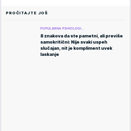
PROČITAJTE JOŠ
POPULARNA PSIHOLOGI…
8 znakova da ste pametni, ali previše
samokritični: Nije svaki uspeh
slučajan, nit je kompliment uvek
laskanje