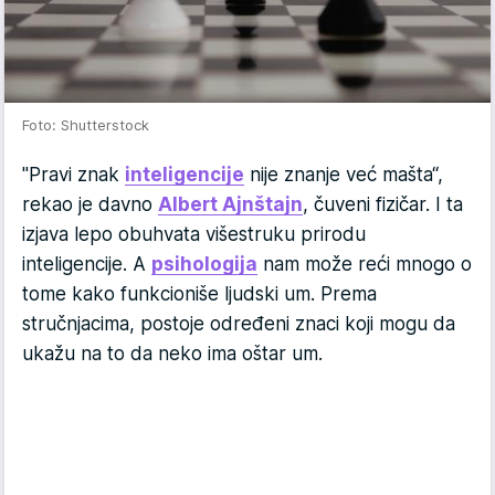
Foto: Shutterstock
"Pravi znak
inteligencije
nije znanje već mašta“,
rekao je davno
Albert Ajnštajn
, čuveni fizičar. I ta
izjava lepo obuhvata višestruku prirodu
inteligencije. A
psihologija
nam može reći mnogo o
tome kako funkcioniše ljudski um. Prema
stručnjacima, postoje određeni znaci koji mogu da
ukažu na to da neko ima oštar um.