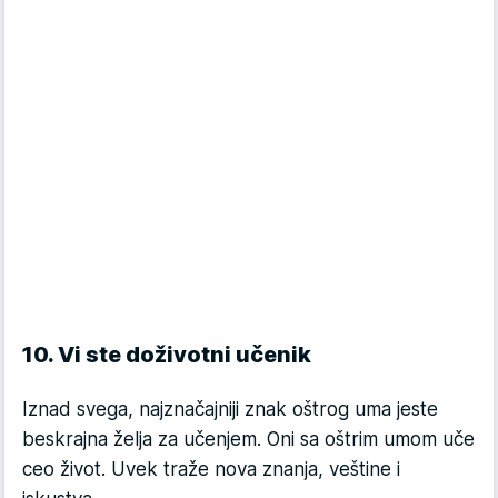
10. Vi ste doživotni učenik
Iznad svega, najznačajniji znak oštrog uma jeste
beskrajna želja za učenjem. Oni sa oštrim umom uče
ceo život. Uvek traže nova znanja, veštine i