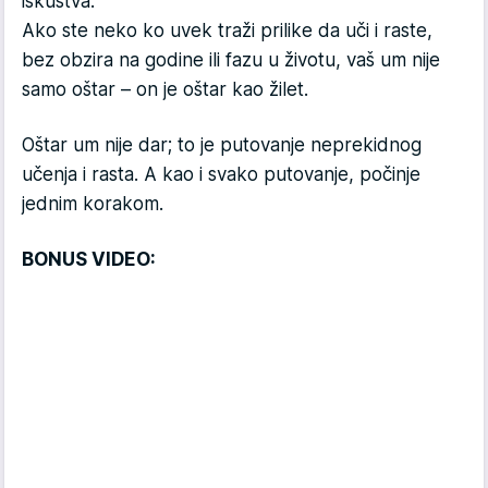
iskustva.
Ako ste neko ko uvek traži prilike da uči i raste,
bez obzira na godine ili fazu u životu, vaš um nije
samo oštar – on je oštar kao žilet.
Oštar um nije dar; to je putovanje neprekidnog
učenja i rasta. A kao i svako putovanje, počinje
jednim korakom.
BONUS VIDEO: