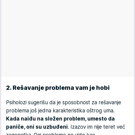
2. Rešavanje problema vam je hobi
Psiholozi sugerišu da je sposobnost za rešavanje
problema još jedna karakteristika oštrog uma.
Kada naiđu na složen problem, umesto da
paniče, oni su uzbuđeni
. Izazov im nije teret već
zagonetka. Oni probleme ne vide kao