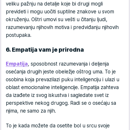
veliku pažnju na detalje koje bi drugi mogli
prevideti i mogu uočiti suptilne znakove u svom
okruženju. Oštri umovi su vešti u čitanju ljudi,
razumevanju njihovih motiva i predviđanju njihovih
postupaka.
6. Empatija vam je prirodna
Empatija
, sposobnost razumevanja i deljenja
osećanja drugih jeste obeležje oštrog uma. To je
osobina koja prevazilazi puku inteligenciju i ulazi u
oblast emocionalne inteligencije. Empatija zahteva
da izađete iz svog iskustva i sagledate svet iz
perspektive nekog drugog. Radi se o osećaju sa
njima, ne samo za njih.
To je kada možete da osetite bol u srcu svoje