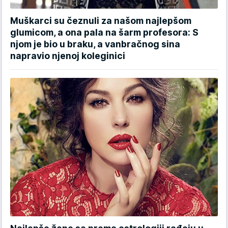
Muškarci su čeznuli za našom najlepšom
glumicom, a ona pala na šarm profesora: S
njom je bio u braku, a vanbračnog sina
napravio njenoj koleginici