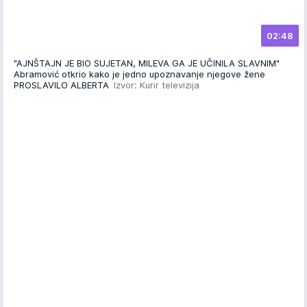
02:48
"AJNŠTAJN JE BIO SUJETAN, MILEVA GA JE UČINILA SLAVNIM"
Abramović otkrio kako je jedno upoznavanje njegove žene
PROSLAVILO ALBERTA
Izvor: Kurir televizija