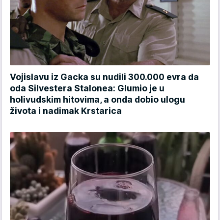
Vojislavu iz Gacka su nudili 300.000 evra da
oda Silvestera Stalonea: Glumio je u
holivudskim hitovima, a onda dobio ulogu
života i nadimak Krstarica