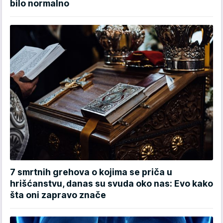
bilo normalno
7 smrtnih grehova o kojima se priča u
hrišćanstvu, danas su svuda oko nas: Evo kako
šta oni zapravo znače