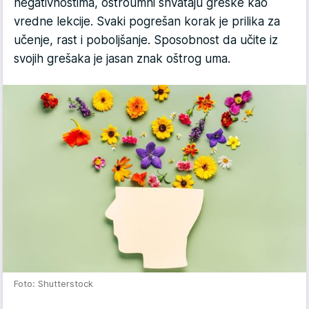
negativnostima, oštroumni shvataju greške kao
vredne lekcije. Svaki pogrešan korak je prilika za
učenje, rast i poboljšanje. Sposobnost da učite iz
svojih grešaka je jasan znak oštrog uma.
Foto: Shutterstock