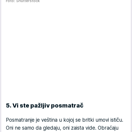
Foto: Shutterstock
5. Vi ste pažljiv posmatrač
Posmatranje je veština u kojoj se britki umovi ističu.
Oni ne samo da gledaju, oni zaista vide. Obraćaju