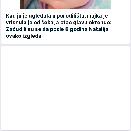
Kad ju je ugledala u porodilištu, majka je
vrisnula je od šoka, a otac glavu okrenuo:
Začudili su se da posle 8 godina Natalija
ovako izgleda