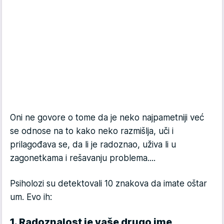
Oni ne govore o tome da je neko najpametniji već
se odnose na to kako neko razmišlja, uči i
prilagođava se, da li je radoznao, uživa li u
zagonetkama i rešavanju problema....
Psiholozi su detektovali 10 znakova da imate oštar
um. Evo ih:
1. Radoznalost je vaše drugo ime