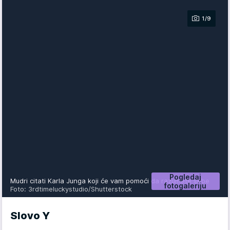
1/9
Pogledaj
Mudri citati Karla Junga koji će vam pomoći da razumete sebe
fotogaleriju
Foto: 3rdtimeluckystudio/Shutterstock
Slovo Y