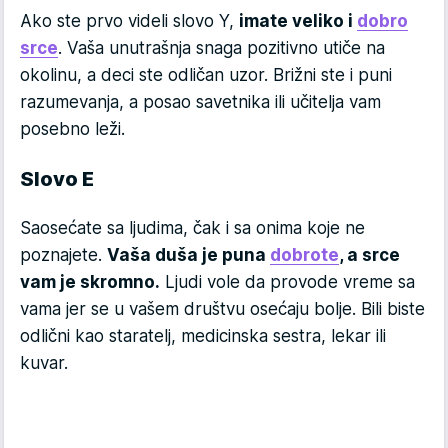
Ako ste prvo videli slovo Y,
imate veliko i
dobro
srce
. Vaša unutrašnja snaga pozitivno utiče na
okolinu, a deci ste odličan uzor. Brižni ste i puni
razumevanja, a posao savetnika ili učitelja vam
posebno leži.
Slovo E
Saosećate sa ljudima, čak i sa onima koje ne
poznajete.
Vaša duša je puna
dobrote
, a srce
vam je skromno.
Ljudi vole da provode vreme sa
vama jer se u vašem društvu osećaju bolje. Bili biste
odlični kao staratelj, medicinska sestra, lekar ili
kuvar.