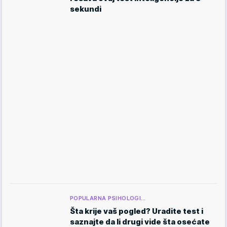
sekundi
POPULARNA PSIHOLOGI…
Šta krije vaš pogled? Uradite test i
saznajte da li drugi vide šta osećate