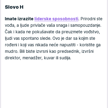
Slovo H
Imate izrazite
liderske sposobnosti
. Prirodni ste
vođa, a ljude privlače vaša snaga i samopouzdanje.
Čak i kada ne pokušavate da preuzmete vođstvo,
ljudi vas spontano slede. Ovo je dar sa kojim ste
rođeni i koji vas nikada neće napustiti - koristite ga
mudro. Bili biste izvrsni kao predsednik, izvršni
direktor, menadžer, kuvar ili sudija.