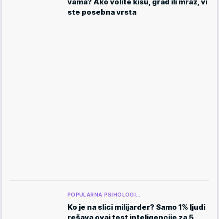
vama? Ako volite kišu, grad ili mraz, vi
ste posebna vrsta
POPULARNA PSIHOLOGI…
Ko je na slici milijarder? Samo 1% ljudi
rešava ovaj test inteligencije za 5