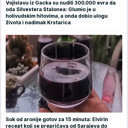
Vojislavu iz Gacka su nudili 300.000 evra da
oda Silvestera Stalonea: Glumio je u
holivudskim hitovima, a onda dobio ulogu
života i nadimak Krstarica
Sok od aronije gotov za 15 minuta: Elvirin
recept koji se prepričava od Sarajeva do