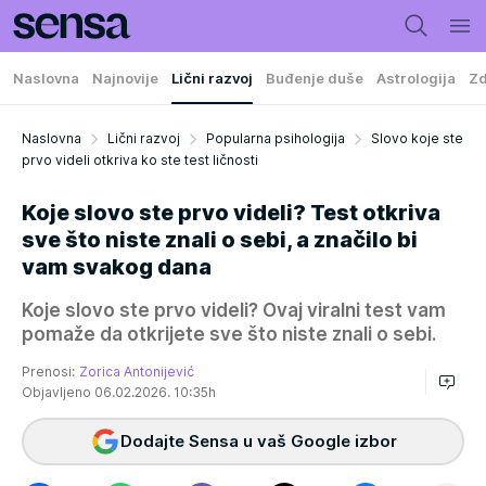
Naslovna
Najnovije
Lični razvoj
Buđenje duše
Astrologija
Zd
Naslovna
Lični razvoj
Popularna psihologija
Slovo koje ste
prvo videli otkriva ko ste test ličnosti
Koje slovo ste prvo videli? Test otkriva
sve što niste znali o sebi, a značilo bi
vam svakog dana
Koje slovo ste prvo videli? Ovaj viralni test vam
pomaže da otkrijete sve što niste znali o sebi.
Prenosi:
Zorica Antonijević
Objavljeno 06.02.2026. 10:35h
Dodajte Sensa u vaš Google izbor