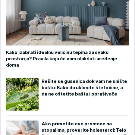
Kako izabrati idealnu veličinu tepiha za svaku
prostoriju? Pravila koja će vam olakšati uređenje
doma
Rešite se gusenica dok vam ne unište
baštu: Kako da uklonite štetočine, a
da ne oštetite baštu i oprašivače
Ako primetite ove promene na
stopalima, proverite holesterol: Telo