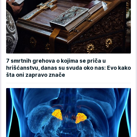
7 smrtnih grehova o kojima se priča u
hrišćanstvu, danas su svuda oko nas: Evo kako
šta oni zapravo znače