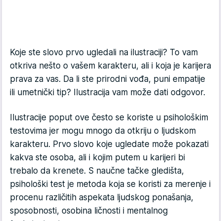
Koje ste slovo prvo ugledali na ilustraciji? To vam
otkriva nešto o vašem karakteru, ali i koja je karijera
prava za vas. Da li ste prirodni vođa, puni empatije
ili umetnički tip? Ilustracija vam može dati odgovor.
Ilustracije poput ove često se koriste u psihološkim
testovima jer mogu mnogo da otkriju o ljudskom
karakteru. Prvo slovo koje ugledate može pokazati
kakva ste osoba, ali i kojim putem u karijeri bi
trebalo da krenete. S naučne tačke gledišta,
psihološki test je metoda koja se koristi za merenje i
procenu različitih aspekata ljudskog ponašanja,
sposobnosti, osobina ličnosti i mentalnog