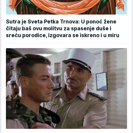
Sutra je Sveta Petka Trnova: U ponoć žene
čitaju baš ovu molitvu za spasenje duše i
sreću porodice, izgovara se iskreno i u miru