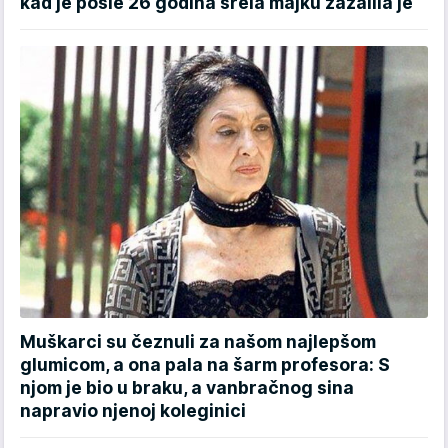
kad je posle 26 godina srela majku zažalila je
Muškarci su čeznuli za našom najlepšom
glumicom, a ona pala na šarm profesora: S
njom je bio u braku, a vanbračnog sina
napravio njenoj koleginici