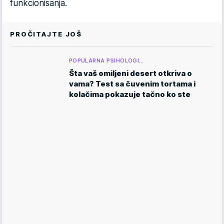
funkcionisanja.
PROČITAJTE JOŠ
POPULARNA PSIHOLOGI…
Šta vaš omiljeni desert otkriva o
vama? Test sa čuvenim tortama i
kolačima pokazuje tačno ko ste