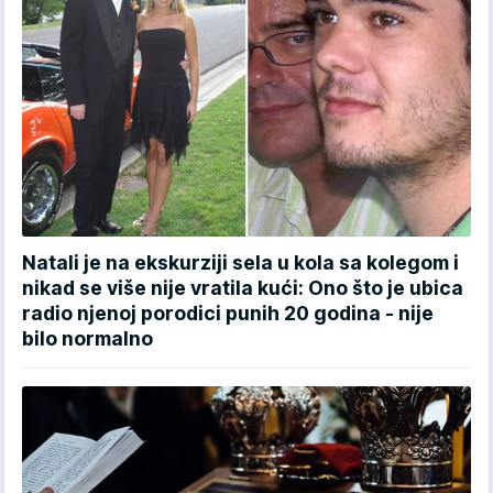
Natali je na ekskurziji sela u kola sa kolegom i
nikad se više nije vratila kući: Ono što je ubica
radio njenoj porodici punih 20 godina - nije
bilo normalno