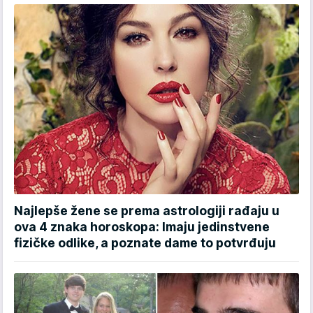
Najlepše žene se prema astrologiji rađaju u
ova 4 znaka horoskopa: Imaju jedinstvene
fizičke odlike, a poznate dame to potvrđuju