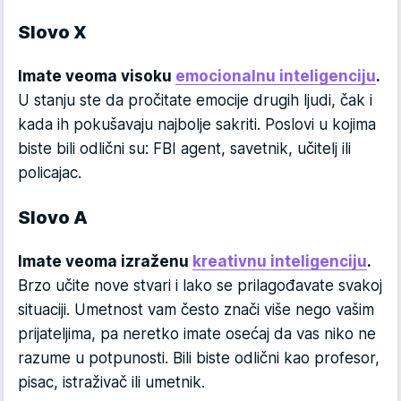
Slovo X
Imate veoma visoku
emocionalnu inteligenciju
.
U stanju ste da pročitate emocije drugih ljudi, čak i
kada ih pokušavaju najbolje sakriti. Poslovi u kojima
biste bili odlični su: FBI agent, savetnik, učitelj ili
policajac.
Slovo A
Imate veoma izraženu
kreativnu inteligenciju
.
Brzo učite nove stvari i lako se prilagođavate svakoj
situaciji. Umetnost vam često znači više nego vašim
prijateljima, pa neretko imate osećaj da vas niko ne
razume u potpunosti. Bili biste odlični kao profesor,
pisac, istraživač ili umetnik.