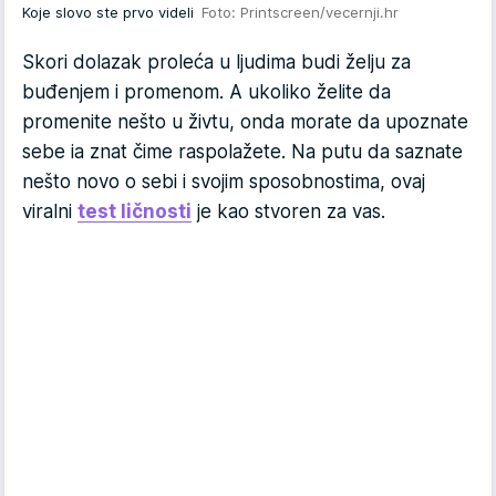
Koje slovo ste prvo videli
Foto: Printscreen/vecernji.hr
Skori dolazak proleća u ljudima budi želju za
buđenjem i promenom. A ukoliko želite da
promenite nešto u živtu, onda morate da upoznate
sebe ia znat čime raspolažete. Na putu da saznate
nešto novo o sebi i svojim sposobnostima, ovaj
viralni
test ličnosti
je kao stvoren za vas.