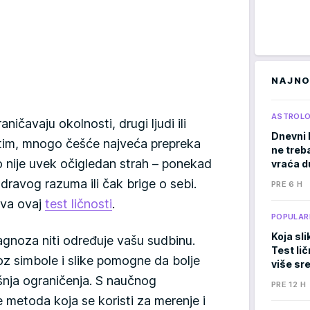
NAJNO
ASTROLO
ičavaju okolnosti, drugi ljudi ili
Dnevni 
im, mnogo češće najveća prepreka
ne treb
 nije uvek očigledan strah – ponekad
vraća d
zdravog razuma ili čak brige o sebi.
PRE 6 H
iva ovaj
test ličnosti
.
POPULAR
Koja sli
jagnoza niti određuje vašu sudbinu.
Test li
z simbole i slike pomogne da bolje
više sr
nja ograničenja. S naučnog
PRE 12 H
je metoda koja se koristi za merenje i