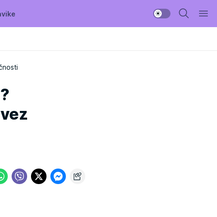
avike
čnosti
i?
avez