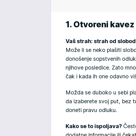
1. Otvoreni kavez
Vaš strah: strah od slobo
Može li se neko plašiti sl
donošenje sopstvenih odluk
njihove posledice. Zato mnog
čak i kada ih one odavno vi
Možda se duboko u sebi pla
da izaberete svoj put, bez t
doneti pravu odluku.
Kako se to ispoljava?
Čest
dodatne informacije ili čeka