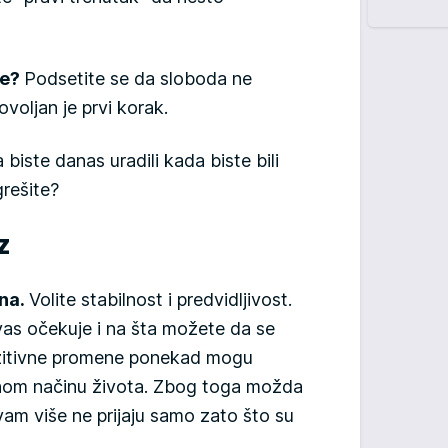
ne?
Podsetite se da sloboda ne
voljan je prvi korak.
 biste danas uradili kada biste bili
rešite?
z
ena.
Volite stabilnost i predvidljivost.
vas očekuje i na šta možete da se
ozitivne promene ponekad mogu
jenom načinu života. Zbog toga možda
vam više ne prijaju samo zato što su