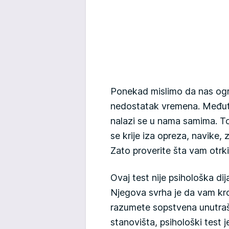
Ponekad mislimo da nas ogran
nedostatak vremena. Međut
nalazi se u nama samima. To
se krije iza opreza, navike, 
Zato proverite šta vam otrk
Ovaj test nije psihološka di
Njegova svrha je da vam kro
razumete sopstvena unutraš
stanovišta, psihološki test 