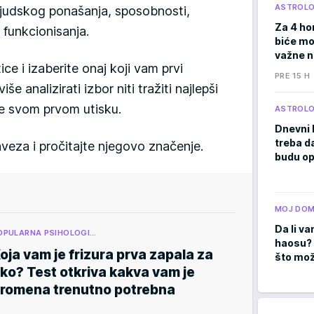
ASTROLO
 ljudskog ponašanja, sposobnosti,
Za 4 ho
 funkcionisanja.
biće moć
važne 
ce i izaberite onaj koji vam prvi
PRE 15 H
e analizirati izbor niti tražiti najlepši
jte svom prvom utisku.
ASTROLO
Dnevni 
treba d
veza i pročitajte njegovo značenje.
budu op
MOJ DO
Da li va
OPULARNA PSIHOLOGI…
haosu? 
oja vam je frizura prva zapala za
što mož
ko? Test otkriva kakva vam je
romena trenutno potrebna