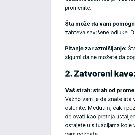
promenite.
Šta može da vam pomog
zahteva savršene odluke. Do
Pitanje za razmišljanje:
Šta
sigurni da ne možete da pog
2. Zatvoreni kave
Vaš strah: strah od prom
Važno vam je da znate šta 
oslonite. Međutim, čak i p
delovati kao pretnja ustal
ostajete u situacijama koje 
vam poznate.