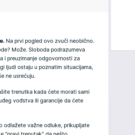
de.
Na prvi pogled ovo zvuči neobično.
obode? Može. Sloboda podrazumeva
a i preuzimanje odgovornosti za
i ljudi ostaju u poznatim situacijama,
še ne usrećuju.
šite trenutka kada ćete morati sami
uđeg vođstva ili garancije da ćete
o odlažete važne odluke, prikupljate
te "pravi trenutak" da nešto