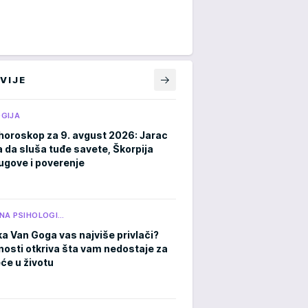
VIJE
GIJA
horoskop za 9. avgust 2026: Jarac
a da sluša tuđe savete, Škorpija
ugove i poverenje
NA PSIHOLOGI…
ka Van Goga vas najviše privlači?
čnosti otkriva šta vam nedostaje za
eće u životu