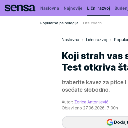
Naslovna
Najnovije
Lični razvoj
Buđen
Popularna psihologija
Life coach
Naslovna
Lični razvoj
Popular
Koji strah vas
Test otkriva š
Izaberite kavez za ptice i
osećate slobodno.
Autor:
Zorica Antonijević
Objavljeno 27.06.2026. 7:00h
Dodajt