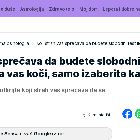
je duše
Astrologija
Zdravo telo
Moj dom
Lepota i dobre n
na psihologija
Koji strah vas sprečava da budete slobodni test li
 sprečava da budete slobodn
ta vas koči, samo izaberite k
 otkrijte koji strah vas sprečava da se
Komentariši
e Sensa u vaš Google izbor