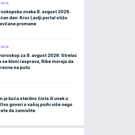
GIJA
roskopska znaka 8. avgust 2026.
an dan: Kroz Lavlji portal stižu
novčane promene
GIJA
horoskop za 8. avgust 2026: Strelac
a se kloni rasprava, Ribe moraju da
rezne na putu
M
m je kuća sterilno čista ili uvek u
Ovo govori o vašoj psihi više nego
ete da zamislite