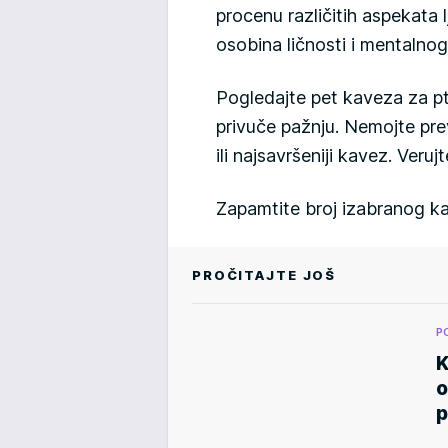
procenu različitih aspekata
osobina ličnosti i mentalnog
Pogledajte pet kaveza za pti
privuče pažnju. Nemojte previš
ili najsavršeniji kavez. Veru
Zapamtite broj izabranog ka
PROČITAJTE JOŠ
P
K
o
p