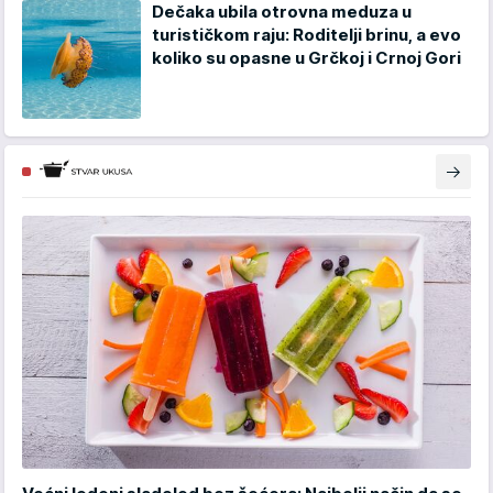
Dečaka ubila otrovna meduza u
turističkom raju: Roditelji brinu, a evo
koliko su opasne u Grčkoj i Crnoj Gori