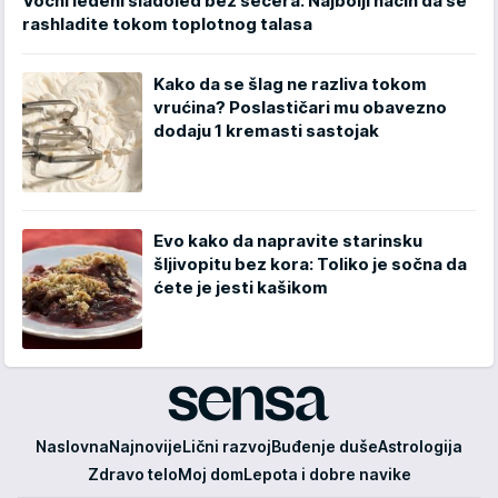
Voćni ledeni sladoled bez šećera: Najbolji način da se
rashladite tokom toplotnog talasa
Kako da se šlag ne razliva tokom
vrućina? Poslastičari mu obavezno
dodaju 1 kremasti sastojak
Evo kako da napravite starinsku
šljivopitu bez kora: Toliko je sočna da
ćete je jesti kašikom
Sensa
Naslovna
Najnovije
Lični razvoj
Buđenje duše
Astrologija
Zdravo telo
Moj dom
Lepota i dobre navike