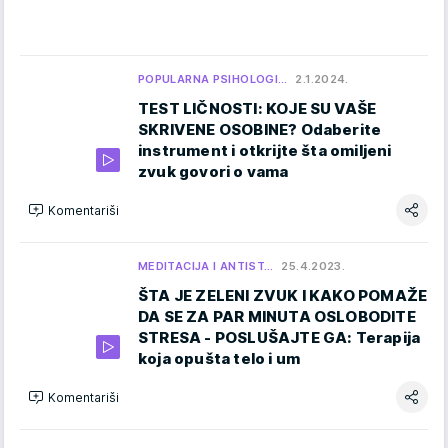
POPULARNA PSIHOLOGI…
2.1.2024.
TEST LIČNOSTI: KOJE SU VAŠE
SKRIVENE OSOBINE? Odaberite
instrument i otkrijte šta omiljeni
zvuk govori o vama
Komentariši
MEDITACIJA I ANTIST…
25.4.2023.
ŠTA JE ZELENI ZVUK I KAKO POMAŽE
DA SE ZA PAR MINUTA OSLOBODITE
STRESA - POSLUŠAJTE GA: Terapija
koja opušta telo i um
Komentariši