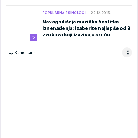
POPULARNA PSIHOLOGI…
22.12.2015.
Novogodišnja muzička čestitka
iznenađenja: izaberite najlepše od 9
zvukova koji izazivaju sreću
Komentariši