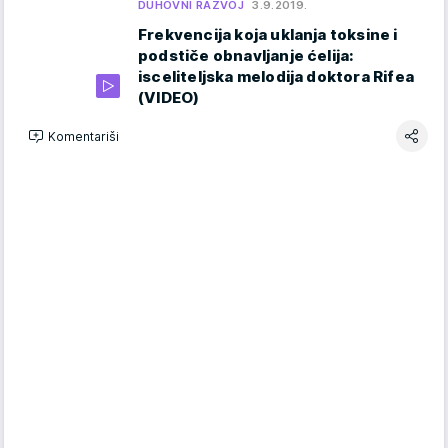
DUHOVNI RAZVOJ
3.9.2019.
Frekvencija koja uklanja toksine i
podstiče obnavljanje ćelija:
isceliteljska melodija doktora Rifea
(VIDEO)
Komentariši