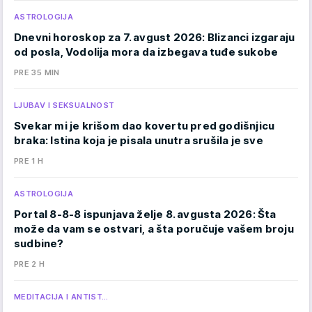
ASTROLOGIJA
Dnevni horoskop za 7. avgust 2026: Blizanci izgaraju
od posla, Vodolija mora da izbegava tuđe sukobe
PRE 35 MIN
LJUBAV I SEKSUALNOST
Svekar mi je krišom dao kovertu pred godišnjicu
braka: Istina koja je pisala unutra srušila je sve
PRE 1 H
ASTROLOGIJA
Portal 8-8-8 ispunjava želje 8. avgusta 2026: Šta
može da vam se ostvari, a šta poručuje vašem broju
sudbine?
PRE 2 H
MEDITACIJA I ANTIST…