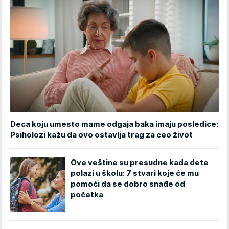
Deca koju umesto mame odgaja baka imaju posledice:
Psiholozi kažu da ovo ostavlja trag za ceo život
Ove veštine su presudne kada dete
polazi u školu: 7 stvari koje će mu
pomoći da se dobro snađe od
početka