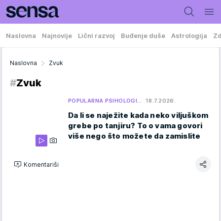
Naslovna
Najnovije
Lični razvoj
Buđenje duše
Astrologija
Zd
Naslovna
Zvuk
#
Zvuk
POPULARNA PSIHOLOGI…
18.7.2026.
Da li se naježite kada neko viljuškom
grebe po tanjiru? To o vama govori
više nego što možete da zamislite
Komentariši