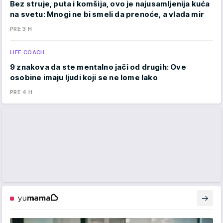
Bez struje, puta i komšija, ovo je najusamljenija kuća
na svetu: Mnogi ne bi smeli da prenoće, a vlada mir
PRE 3 H
LIFE COACH
9 znakova da ste mentalno jači od drugih: Ove
osobine imaju ljudi koji se ne lome lako
PRE 4 H