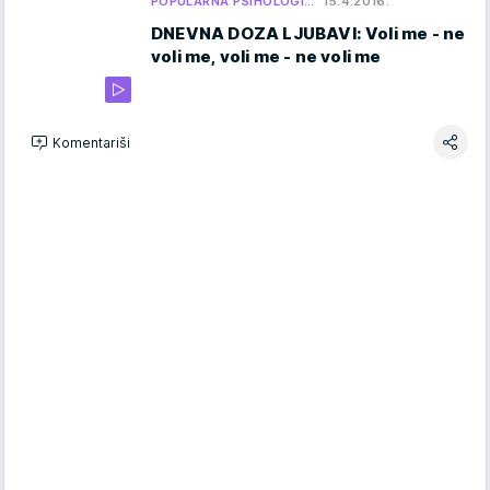
POPULARNA PSIHOLOGI…
15.4.2016.
DNEVNA DOZA LJUBAVI: Voli me - ne
voli me, voli me - ne voli me
Komentariši