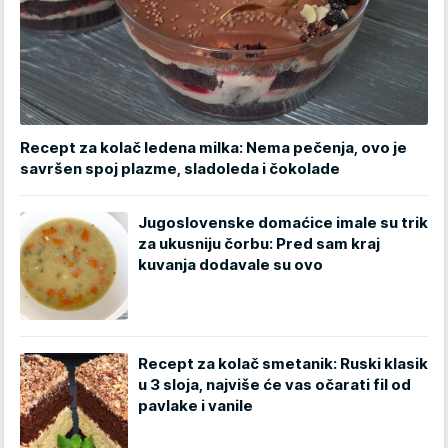
Recept za kolač ledena milka: Nema pečenja, ovo je
savršen spoj plazme, sladoleda i čokolade
Jugoslovenske domaćice imale su trik
za ukusniju čorbu: Pred sam kraj
kuvanja dodavale su ovo
Recept za kolač smetanik: Ruski klasik
u 3 sloja, najviše će vas očarati fil od
pavlake i vanile