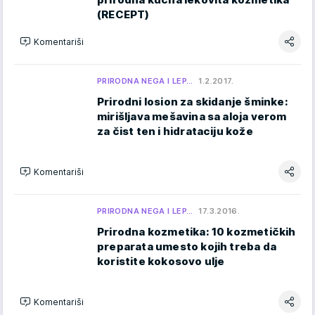
(RECEPT)
Komentariši
PRIRODNA NEGA I LEP…
1.2.2017.
Prirodni losion za skidanje šminke:
mirišljava mešavina sa aloja verom
za čist ten i hidrataciju kože
Komentariši
PRIRODNA NEGA I LEP…
17.3.2016.
Prirodna kozmetika: 10 kozmetičkih
preparata umesto kojih treba da
koristite kokosovo ulje
Komentariši