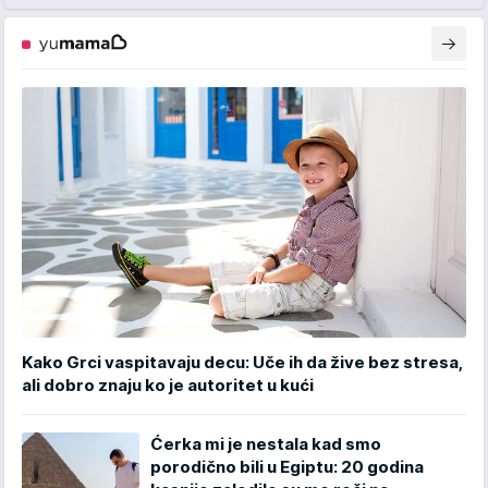
Kako Grci vaspitavaju decu: Uče ih da žive bez stresa,
ali dobro znaju ko je autoritet u kući
Ćerka mi je nestala kad smo
porodično bili u Egiptu: 20 godina