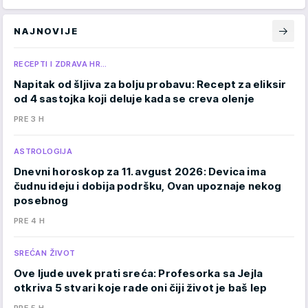
NAJNOVIJE
RECEPTI I ZDRAVA HR…
Napitak od šljiva za bolju probavu: Recept za eliksir
od 4 sastojka koji deluje kada se creva olenje
PRE 3 H
ASTROLOGIJA
Dnevni horoskop za 11. avgust 2026: Devica ima
čudnu ideju i dobija podršku, Ovan upoznaje nekog
posebnog
PRE 4 H
SREĆAN ŽIVOT
Ove ljude uvek prati sreća: Profesorka sa Jejla
otkriva 5 stvari koje rade oni čiji život je baš lep