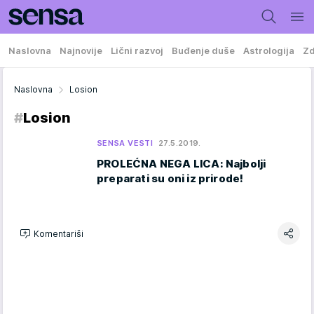
Naslovna
Najnovije
Lični razvoj
Buđenje duše
Astrologija
Zd
Naslovna
Losion
#
Losion
SENSA VESTI
27.5.2019.
PROLEĆNA NEGA LICA: Najbolji
preparati su oni iz prirode!
Komentariši