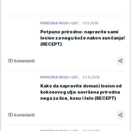
PRIRODNA NEGA I LEP…
17.8.2018.
Potpuno prirodno: napravite sami
losion za negu kože nakon sunčanja!
(RECEPT)
Komentariši
PRIRODNA NEGA I LEP…
22.6.2018.
Kako da napravite domaći losion od
kokosovog ulja: savršena prirodna
nega za lice, kosu i telo (RECEPT)
Komentariši