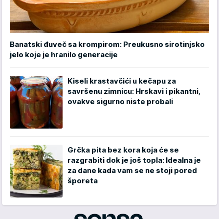
Banatski đuveč sa krompirom: Preukusno sirotinjsko
jelo koje je hranilo generacije
Kiseli krastavčići u kečapu za
savršenu zimnicu: Hrskavi i pikantni,
ovakve sigurno niste probali
Grčka pita bez kora koja će se
razgrabiti dok je još topla: Idealna je
za dane kada vam se ne stoji pored
šporeta