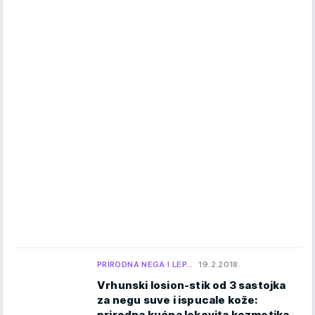
PRIRODNA NEGA I LEP…
19.2.2018.
Vrhunski losion-stik od 3 sastojka
za negu suve i ispucale kože:
prirodna kućna lekovita kozmetika