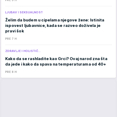
PRE 5 H
LJUBAV I SEKSUALNOST
Želim da budem u cipelama njegove žene: Istinita
ispovest ljubavnice, kada se razveo doživela je
pravi šok
PRE 7 H
ZDRAVLJE I HOLISTIČ…
Kako da se rashladite kao Grci? Ovaj narod zna šta
da jede i kako da spava na temperaturama od 40+
PRE 8 H