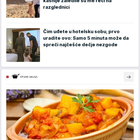
kasnije zaledile su me reči na
razglednici
Čim uđete u hotelsku sobu, prvo
uradite ovo: Samo 5 minuta može da
spreči najčešće dečje nezgode