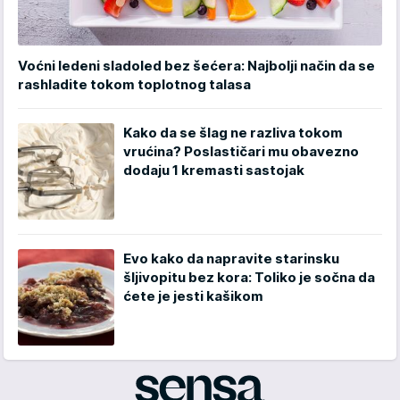
Voćni ledeni sladoled bez šećera: Najbolji način da se
rashladite tokom toplotnog talasa
Kako da se šlag ne razliva tokom
vrućina? Poslastičari mu obavezno
dodaju 1 kremasti sastojak
Evo kako da napravite starinsku
šljivopitu bez kora: Toliko je sočna da
ćete je jesti kašikom