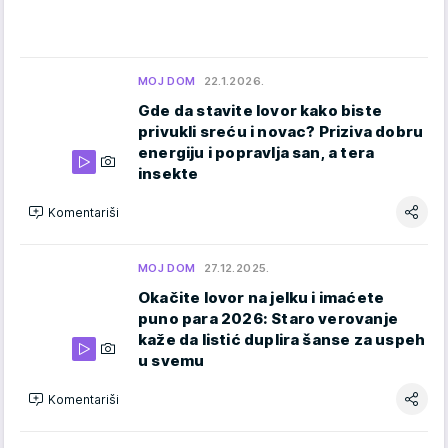
MOJ DOM
22.1.2026.
Gde da stavite lovor kako biste
privukli sreću i novac? Priziva dobru
energiju i popravlja san, a tera
insekte
Komentariši
MOJ DOM
27.12.2025.
Okačite lovor na jelku i imaćete
puno para 2026: Staro verovanje
kaže da listić duplira šanse za uspeh
u svemu
Komentariši