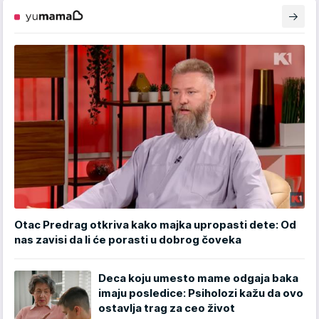
Otac Predrag otkriva kako majka upropasti dete: Od
nas zavisi da li će porasti u dobrog čoveka
Deca koju umesto mame odgaja baka
imaju posledice: Psiholozi kažu da ovo
ostavlja trag za ceo život