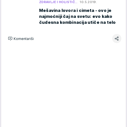
ZDRAVLJE I HOLISTIČ…
10.5.2019.
Mešavina lovora i cimeta - ovo je
najmoćniji čaj na svetu: evo kako
čudesna kombinacija utiče na telo
Komentariši