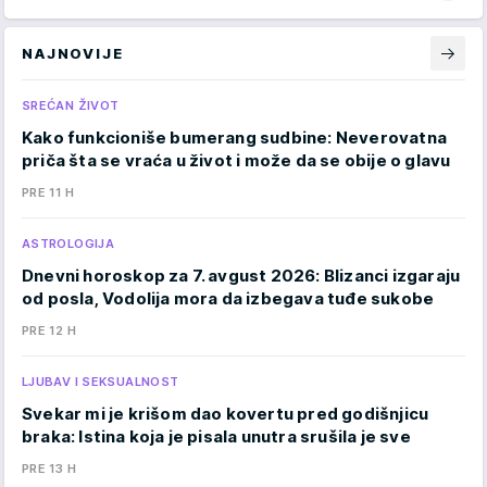
NAJNOVIJE
SREĆAN ŽIVOT
Kako funkcioniše bumerang sudbine: Neverovatna
priča šta se vraća u život i može da se obije o glavu
PRE 11 H
ASTROLOGIJA
Dnevni horoskop za 7. avgust 2026: Blizanci izgaraju
od posla, Vodolija mora da izbegava tuđe sukobe
PRE 12 H
LJUBAV I SEKSUALNOST
Svekar mi je krišom dao kovertu pred godišnjicu
braka: Istina koja je pisala unutra srušila je sve
PRE 13 H