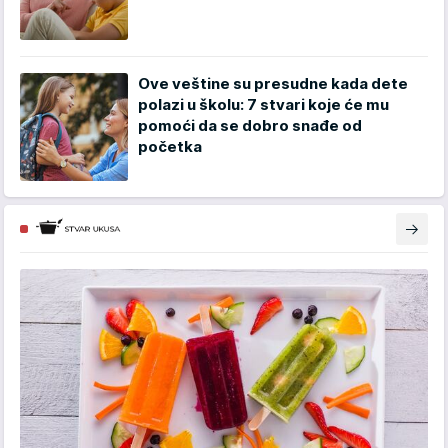
Ove veštine su presudne kada dete
polazi u školu: 7 stvari koje će mu
pomoći da se dobro snađe od
početka