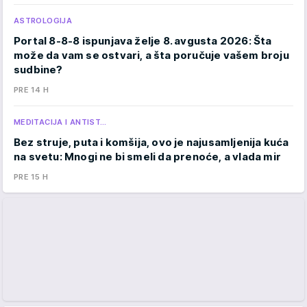
ASTROLOGIJA
Portal 8-8-8 ispunjava želje 8. avgusta 2026: Šta
može da vam se ostvari, a šta poručuje vašem broju
sudbine?
PRE 14 H
MEDITACIJA I ANTIST…
Bez struje, puta i komšija, ovo je najusamljenija kuća
na svetu: Mnogi ne bi smeli da prenoće, a vlada mir
PRE 15 H