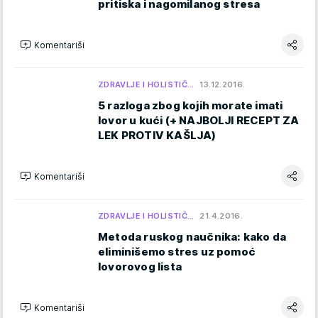
pritiska i nagomilanog stresa
Komentariši
ZDRAVLJE I HOLISTIČ…
13.12.2016.
5 razloga zbog kojih morate imati
lovor u kući (+ NAJBOLJI RECEPT ZA
LEK PROTIV KAŠLJA)
Komentariši
ZDRAVLJE I HOLISTIČ…
21.4.2016.
Metoda ruskog naučnika: kako da
eliminišemo stres uz pomoć
lovorovog lista
Komentariši