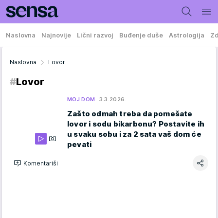
Naslovna
Najnovije
Lični razvoj
Buđenje duše
Astrologija
Zd
Naslovna
Lovor
#
Lovor
MOJ DOM
3.3.2026.
Zašto odmah treba da pomešate
lovor i sodu bikarbonu? Postavite ih
u svaku sobu i za 2 sata vaš dom će
pevati
Komentariši