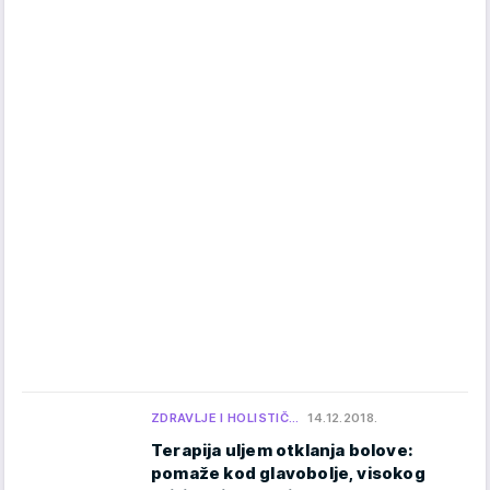
ZDRAVLJE I HOLISTIČ…
14.12.2018.
Terapija uljem otklanja bolove:
pomaže kod glavobolje, visokog