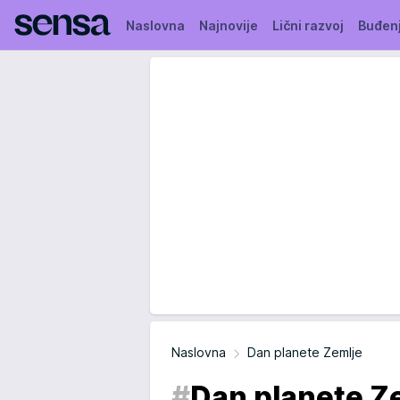
Naslovna
Najnovije
Lični razvoj
Buđen
Naslovna
Dan planete Zemlje
#
Dan planete Z