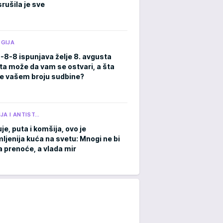
rušila je sve
GIJA
8-8-8 ispunjava želje 8. avgusta
ta može da vam se ostvari, a šta
e vašem broju sudbine?
JA I ANTIST…
je, puta i komšija, ovo je
ljenija kuća na svetu: Mnogi ne bi
a prenoće, a vlada mir