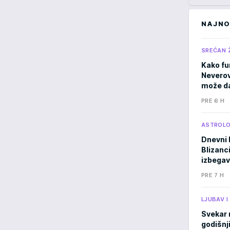
NAJNO
SREĆAN 
Kako fu
Neverov
može da
PRE 6 H
ASTROLO
Dnevni 
Blizanci
izbegav
PRE 7 H
LJUBAV 
Svekar 
godišnji