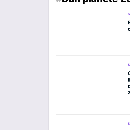
S
S
S