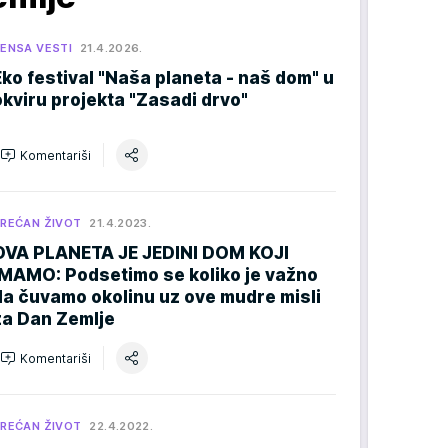
ENSA VESTI
21.4.2026.
Eko festival "Naša planeta - naš dom" u
okviru projekta "Zasadi drvo"
Komentariši
REĆAN ŽIVOT
21.4.2023.
OVA PLANETA JE JEDINI DOM KOJI
IMAMO: Podsetimo se koliko je važno
da čuvamo okolinu uz ove mudre misli
za Dan Zemlje
Komentariši
REĆAN ŽIVOT
22.4.2022.