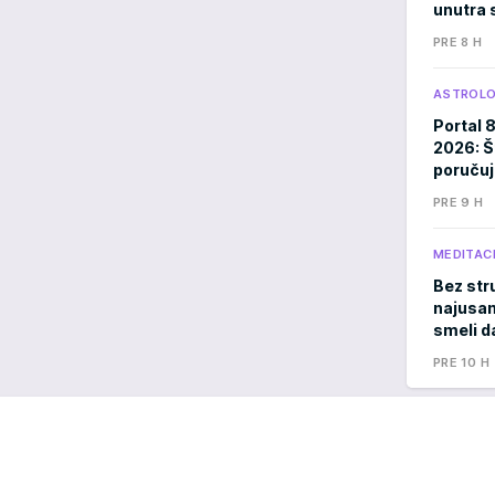
unutra s
PRE 8 H
ASTROLO
Portal 
2026: Š
poručuj
PRE 9 H
MEDITACI
Bez stru
najusam
smeli d
PRE 10 H