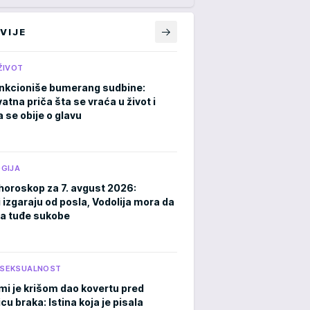
VIJE
ŽIVOT
nkcioniše bumerang sudbine:
atna priča šta se vraća u život i
 se obije o glavu
GIJA
horoskop za 7. avgust 2026:
 izgaraju od posla, Vodolija mora da
a tuđe sukobe
I SEKSUALNOST
mi je krišom dao kovertu pred
cu braka: Istina koja je pisala