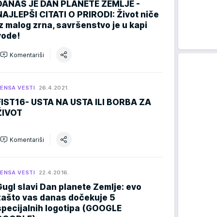
DANAS JE DAN PLANETE ZEMLJE -
NAJLEPŠI CITATI O PRIRODI: Život niče
iz malog zrna, savršenstvo je u kapi
vode!
Komentariši
ENSA VESTI
26.4.2021.
FIST16- USTA NA USTA ILI BORBA ZA
ŽIVOT
Komentariši
ENSA VESTI
22.4.2016.
Gugl slavi Dan planete Zemlje: evo
zašto vas danas dočekuje 5
specijalnih logotipa (GOOGLE