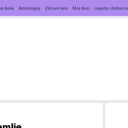
je duše
Astrologija
Zdravo telo
Moj dom
Lepota i dobre n
emlje