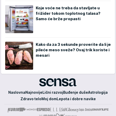
Koje voće ne treba da stavljate u
frižider tokom toplotnog talasa?
Samo će brže propasti
Kako da za 3 sekunde proverite da li je
pileće meso sveže? Ovaj trik koriste i
mesari
Sensa
Naslovna
Najnovije
Lični razvoj
Buđenje duše
Astrologija
Zdravo telo
Moj dom
Lepota i dobre navike