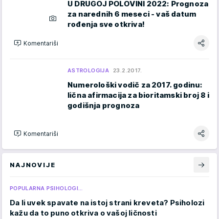
U DRUGOJ POLOVINI 2022: Prognoza
za narednih 6 meseci - vaš datum
rođenja sve otkriva!
Komentariši
ASTROLOGIJA
23.2.2017.
Numerološki vodič za 2017. godinu:
lična afirmacija za bioritamski broj 8 i
godišnja prognoza
Komentariši
NAJNOVIJE
POPULARNA PSIHOLOGI…
Da li uvek spavate na istoj strani kreveta? Psiholozi
kažu da to puno otkriva o vašoj ličnosti