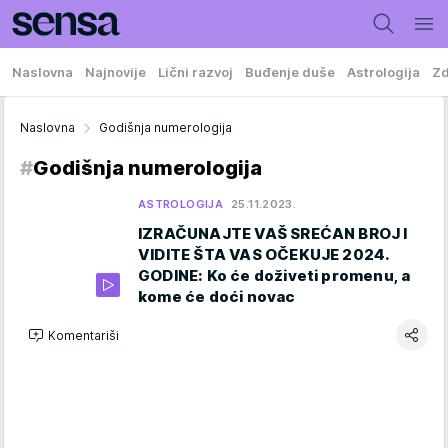
Naslovna
Najnovije
Lični razvoj
Buđenje duše
Astrologija
Zd
Naslovna
Godišnja numerologija
#
Godišnja numerologija
ASTROLOGIJA
25.11.2023.
IZRAČUNAJTE VAŠ SREĆAN BROJ I
VIDITE ŠTA VAS OČEKUJE 2024.
GODINE: Ko će doživeti promenu, a
kome će doći novac
Komentariši