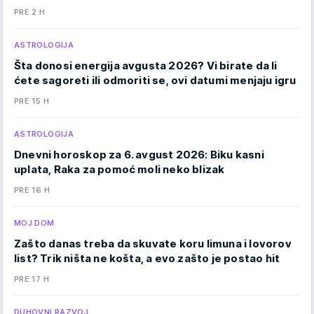
PRE 2 H
ASTROLOGIJA
Šta donosi energija avgusta 2026? Vi birate da li
ćete sagoreti ili odmoriti se, ovi datumi menjaju igru
PRE 15 H
ASTROLOGIJA
Dnevni horoskop za 6. avgust 2026: Biku kasni
uplata, Raka za pomoć moli neko blizak
PRE 16 H
MOJ DOM
Zašto danas treba da skuvate koru limuna i lovorov
list? Trik ništa ne košta, a evo zašto je postao hit
PRE 17 H
DUHOVNI RAZVOJ