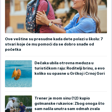
Ove veštine su presudne kada dete polazi u školu: 7
stvari koje će mu pomoći da se dobro snađe od
početka
Dečaka ubila otrovna meduza u
turističkom raju: Roditelji brinu, a evo
koliko su opasne u Grčkoj i Crnoj Gori
Trener je mom sinu (12) kupio
golmanske rukavice: Zbog onoga što
sam našla unutra sam odmah zvala