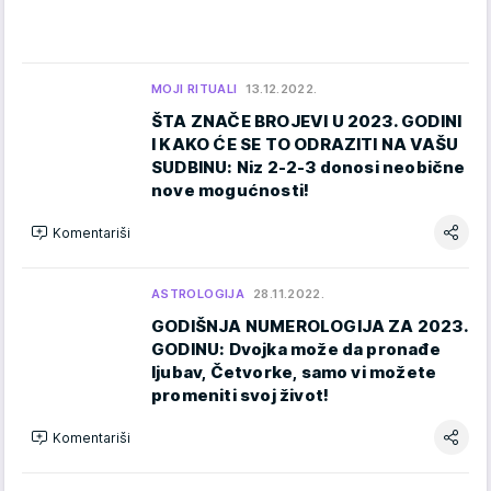
MOJI RITUALI
13.12.2022.
ŠTA ZNAČE BROJEVI U 2023. GODINI
I KAKO ĆE SE TO ODRAZITI NA VAŠU
SUDBINU: Niz 2-2-3 donosi neobične
nove mogućnosti!
Komentariši
ASTROLOGIJA
28.11.2022.
GODIŠNJA NUMEROLOGIJA ZA 2023.
GODINU: Dvojka može da pronađe
ljubav, Četvorke, samo vi možete
promeniti svoj život!
Komentariši