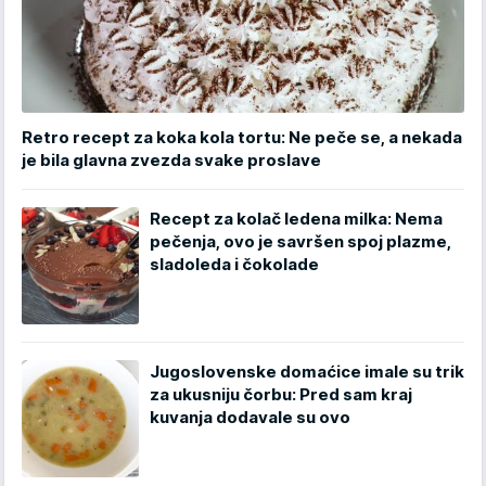
Retro recept za koka kola tortu: Ne peče se, a nekada
je bila glavna zvezda svake proslave
Recept za kolač ledena milka: Nema
pečenja, ovo je savršen spoj plazme,
sladoleda i čokolade
Jugoslovenske domaćice imale su trik
za ukusniju čorbu: Pred sam kraj
kuvanja dodavale su ovo