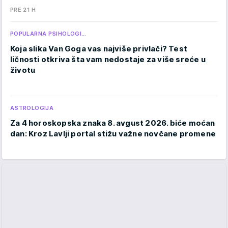
PRE 21 H
POPULARNA PSIHOLOGI…
Koja slika Van Goga vas najviše privlači? Test
ličnosti otkriva šta vam nedostaje za više sreće u
životu
ASTROLOGIJA
Za 4 horoskopska znaka 8. avgust 2026. biće moćan
dan: Kroz Lavlji portal stižu važne novčane promene