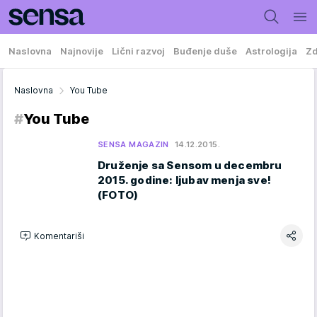
Naslovna
Najnovije
Lični razvoj
Buđenje duše
Astrologija
Zd
Naslovna
You Tube
#
You Tube
SENSA MAGAZIN
14.12.2015.
Druženje sa Sensom u decembru
2015. godine: ljubav menja sve!
(FOTO)
Komentariši