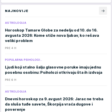
NAJNOVIJE
ASTROLOGIJA
Horoskop Tamare Globe za nedelju od 10. do 16.
avgusta 2026: Kome stiže nova ljubav, ko rešava
veliki problem
PRE 4 H
POPULARNA PSIHOLOGI…
Ljudi koji stalno šalju glasovne poruke imaju jednu
posebnu osobinu: Psiholozi otkrivaju šta ih izdvaja
PRE 6 H
ASTROLOGIJA
Dnevni horoskop za 9. avgust 2026: Jarac ne treba
da sluša tuđe savete, Škorpija vraća dugove i
poverenje