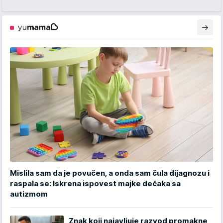
Mislila sam da je povučen, a onda sam čula dijagnozu i
raspala se: Iskrena ispovest majke dečaka sa
autizmom
Znak koji najavljuje razvod promakne