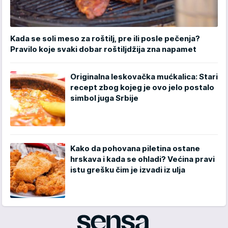
Kada se soli meso za roštilj, pre ili posle pečenja?
Pravilo koje svaki dobar roštiljdžija zna napamet
Originalna leskovačka mućkalica: Stari
recept zbog kojeg je ovo jelo postalo
simbol juga Srbije
Kako da pohovana piletina ostane
hrskava i kada se ohladi? Većina pravi
istu grešku čim je izvadi iz ulja