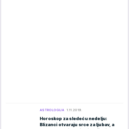
ASTROLOGIJA
1.11.2019.
Horoskop za sledeću nedelju:
Blizanci otvaraju srce za ljubav, a