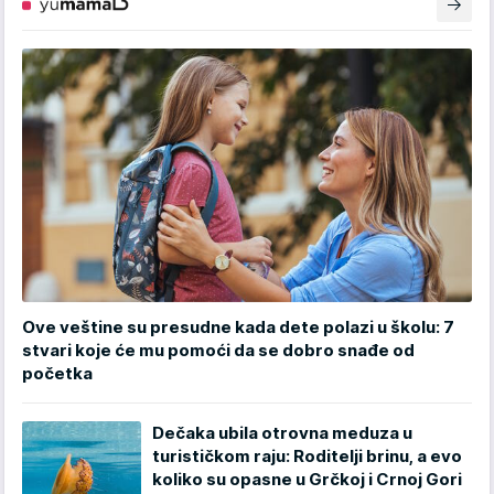
Ove veštine su presudne kada dete polazi u školu: 7
stvari koje će mu pomoći da se dobro snađe od
početka
Dečaka ubila otrovna meduza u
turističkom raju: Roditelji brinu, a evo
koliko su opasne u Grčkoj i Crnoj Gori