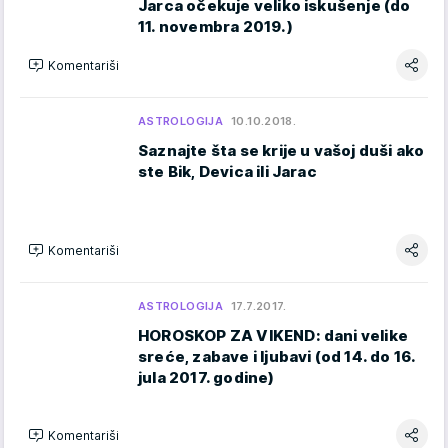
Jarca očekuje veliko iskušenje (do
11. novembra 2019.)
Komentariši
ASTROLOGIJA
10.10.2018.
Saznajte šta se krije u vašoj duši ako
ste Bik, Devica ili Jarac
Komentariši
ASTROLOGIJA
17.7.2017.
HOROSKOP ZA VIKEND: dani velike
sreće, zabave i ljubavi (od 14. do 16.
jula 2017. godine)
Komentariši