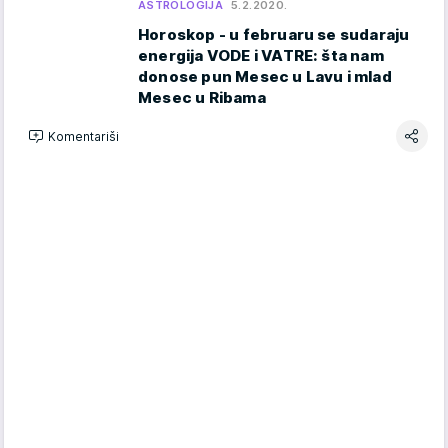
ASTROLOGIJA
5.2.2020.
Horoskop - u februaru se sudaraju
energija VODE i VATRE: šta nam
donose pun Mesec u Lavu i mlad
Mesec u Ribama
Komentariši