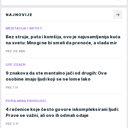
NAJNOVIJE
MEDITACIJA I ANTIST…
Bez struje, puta i komšija, ovo je najusamljenija kuća
na svetu: Mnogi ne bi smeli da prenoće, a vlada mir
PRE 46 MIN
LIFE COACH
9 znakova da ste mentalno jači od drugih: Ove
osobine imaju ljudi koji se ne lome lako
PRE 1 H
POPULARNA PSIHOLOGI…
4 rečenice koje često govore iskompleksirani ljudi:
Prave se važni, ali ovo ih odmah odaje
PRE 3 H