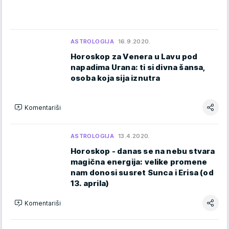
ASTROLOGIJA
16.9.2020.
Horoskop za Venera u Lavu pod
napadima Urana: ti si divna šansa,
osoba koja sija iznutra
Komentariši
ASTROLOGIJA
13.4.2020.
Horoskop - danas se na nebu stvara
magična energija: velike promene
nam donosi susret Sunca i Erisa (od
13. aprila)
Komentariši