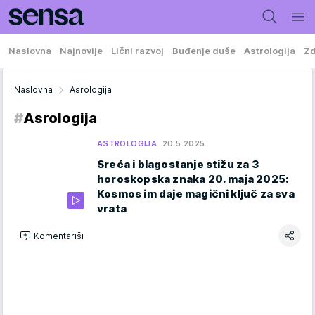
Naslovna
Najnovije
Lični razvoj
Buđenje duše
Astrologija
Zd
Naslovna
Asrologija
#
Asrologija
ASTROLOGIJA
20.5.2025.
Sreća i blagostanje stižu za 3
horoskopska znaka 20. maja 2025:
Kosmos im daje magični ključ za sva
vrata
Komentariši