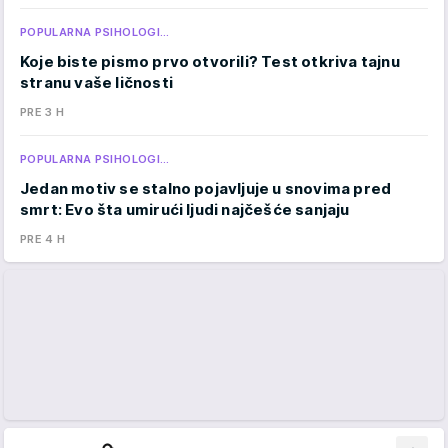
POPULARNA PSIHOLOGI…
Koje biste pismo prvo otvorili? Test otkriva tajnu
stranu vaše ličnosti
PRE 3 H
POPULARNA PSIHOLOGI…
Jedan motiv se stalno pojavljuje u snovima pred
smrt: Evo šta umirući ljudi najčešće sanjaju
PRE 4 H