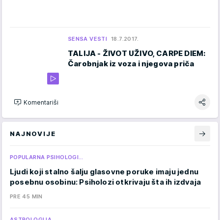
SENSA VESTI
18.7.2017.
TALIJA - ŽIVOT UŽIVO, CARPE DIEM:
Čarobnjak iz voza i njegova priča
Komentariši
NAJNOVIJE
POPULARNA PSIHOLOGI…
Ljudi koji stalno šalju glasovne poruke imaju jednu
posebnu osobinu: Psiholozi otkrivaju šta ih izdvaja
PRE 45 MIN
ASTROLOGIJA