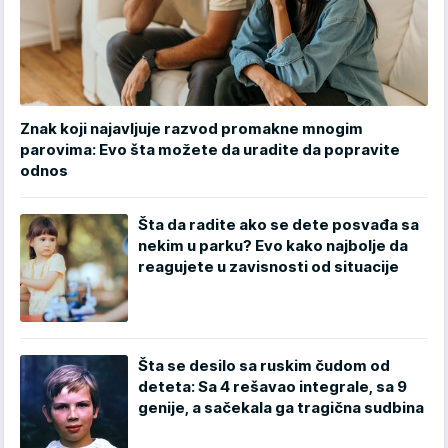
Znak koji najavljuje razvod promakne mnogim
parovima: Evo šta možete da uradite da popravite
odnos
Šta da radite ako se dete posvađa sa
nekim u parku? Evo kako najbolje da
reagujete u zavisnosti od situacije
Šta se desilo sa ruskim čudom od
deteta: Sa 4 rešavao integrale, sa 9
genije, a sačekala ga tragična sudbina