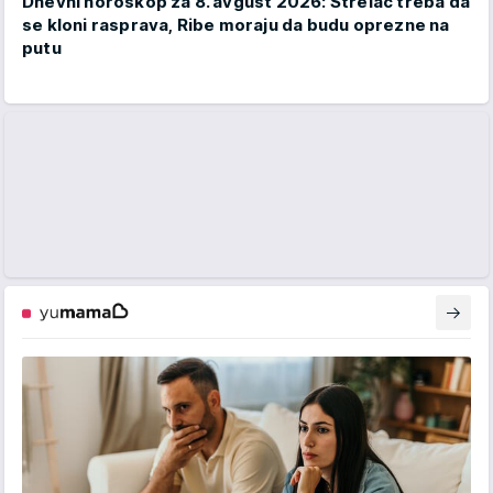
Dnevni horoskop za 8. avgust 2026: Strelac treba da
se kloni rasprava, Ribe moraju da budu oprezne na
putu