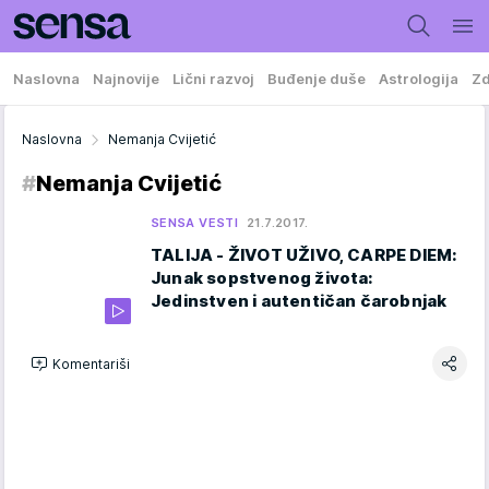
Naslovna
Najnovije
Lični razvoj
Buđenje duše
Astrologija
Zd
Naslovna
Nemanja Cvijetić
#
Nemanja Cvijetić
SENSA VESTI
21.7.2017.
TALIJA - ŽIVOT UŽIVO, CARPE DIEM:
Junak sopstvenog života:
Jedinstven i autentičan čarobnjak
Komentariši