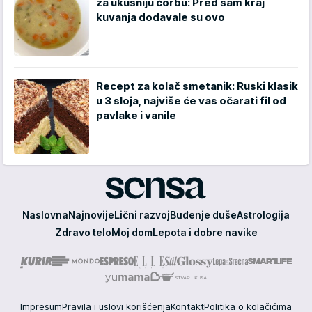
za ukusniju čorbu: Pred sam kraj
kuvanja dodavale su ovo
Recept za kolač smetanik: Ruski klasik
u 3 sloja, najviše će vas očarati fil od
pavlake i vanile
Sensa
Naslovna
Najnovije
Lični razvoj
Buđenje duše
Astrologija
Zdravo telo
Moj dom
Lepota i dobre navike
Impresum
Pravila i uslovi korišćenja
Kontakt
Politika o kolačićima