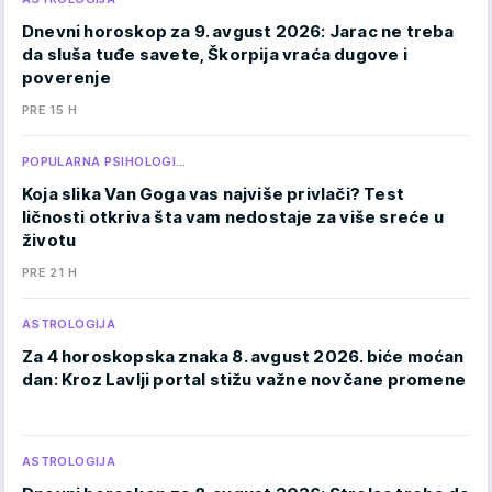
Dnevni horoskop za 9. avgust 2026: Jarac ne treba
da sluša tuđe savete, Škorpija vraća dugove i
poverenje
PRE 15 H
POPULARNA PSIHOLOGI…
Koja slika Van Goga vas najviše privlači? Test
ličnosti otkriva šta vam nedostaje za više sreće u
životu
PRE 21 H
ASTROLOGIJA
Za 4 horoskopska znaka 8. avgust 2026. biće moćan
dan: Kroz Lavlji portal stižu važne novčane promene
ASTROLOGIJA