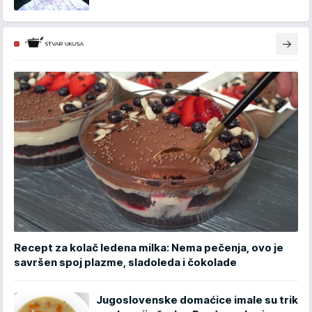
Recept za kolač ledena milka: Nema pečenja, ovo je
savršen spoj plazme, sladoleda i čokolade
Jugoslovenske domaćice imale su trik