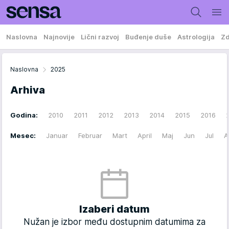
Naslovna
Najnovije
Lični razvoj
Buđenje duše
Astrologija
Zd
Naslovna
2025
Arhiva
Godina:
2010
2011
2012
2013
2014
2015
2016
Mesec:
Januar
Februar
Mart
April
Maj
Jun
Jul
A
Izaberi datum
Nužan je izbor među dostupnim datumima za