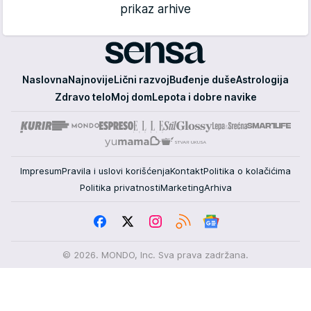
prikaz arhive
Sensa
Naslovna
Najnovije
Lični razvoj
Buđenje duše
Astrologija
Zdravo telo
Moj dom
Lepota i dobre navike
Impresum
Pravila i uslovi korišćenja
Kontakt
Politika o kolačićima
Politika privatnosti
Marketing
Arhiva
© 2026. MONDO, Inc. Sva prava zadržana.