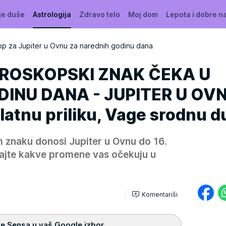
je duše
Astrologija
Zdravo telo
Moj dom
Lepota i dobre n
p za Jupiter u Ovnu za narednih godinu dana
OROSKOPSKI ZNAK ČEKA U
INU DANA - JUPITER U OVN
zlatnu priliku, Vage srodnu d
znaku donosi Jupiter u Ovnu do 16.
ajte kakve promene vas očekuju u
Komentariši
e Sensa u vaš Google izbor