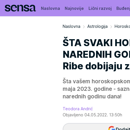
Naslovna
Najnovije
Lični razvoj
Buđen
Naslovna
Astrologija
Horosko
ŠTA SVAKI H
NAREDNIH GOD
Ribe dobijaju 
Šta vašem horoskopskom 
maja 2023. godine - sazn
narednih godinu dana!
Teodora Andrić
Objavljeno 04.05.2022. 13:50h
Dodajt