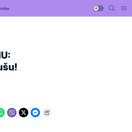
avike
U:
ušu!