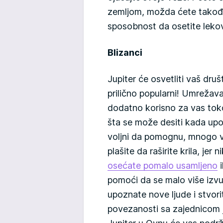
zemljom, možda ćete takođe 
sposobnost da osetite lekovi
Blizanci
Jupiter će osvetliti vaš dru
prilično popularni! Umreža
dodatno korisno za vas to
šta se može desiti kada upo
voljni da pomognu, mnogo vi
plašite da raširite krila, jer
osećate pomalo usamljeno
i
pomoći da se malo više izvu
upoznate nove ljude i stvori
povezanosti sa zajednicom j