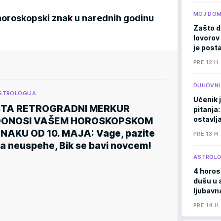
MOJ DO
horoskopski znak u narednih godinu
Zašto d
lovorov 
je posta
PRE 12 H
DUHOVNI
STROLOGIJA
Učenik 
ŠTA RETROGRADNI MERKUR
pitanja:
ostavlj
DONOSI VAŠEM HOROSKOPSKOM
NAKU OD 10. MAJA: Vage, pazite
PRE 13 H
a neuspehe, Bik se bavi novcem!
ASTROLO
4 horos
dušu u 
ljubavna
PRE 14 H