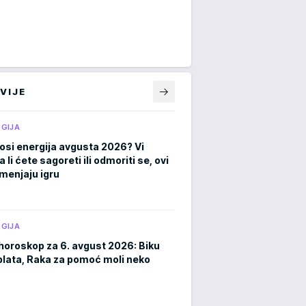
VIJE
GIJA
osi energija avgusta 2026? Vi
a li ćete sagoreti ili odmoriti se, ovi
menjaju igru
GIJA
horoskop za 6. avgust 2026: Biku
plata, Raka za pomoć moli neko