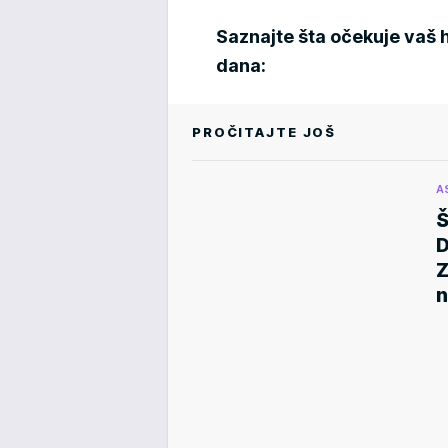
Saznajte šta očekuje vaš 
dana:
PROČITAJTE JOŠ
A
Z
n