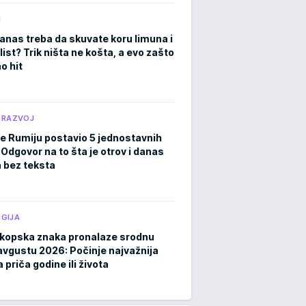
M
anas treba da skuvate koru limuna i
list? Trik ništa ne košta, a evo zašto
o hit
 RAZVOJ
je Rumiju postavio 5 jednostavnih
 Odgovor na to šta je otrov i danas
a bez teksta
GIJA
kopska znaka pronalaze srodnu
avgustu 2026: Počinje najvažnija
 priča godine ili života