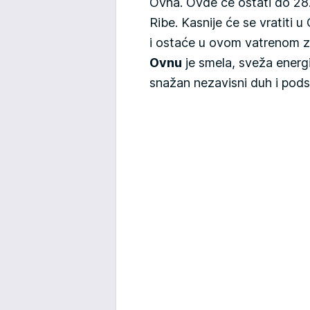
Ovna. Ovde će ostati do 28.
Ribe. Kasnije će se vratiti
i ostaće u ovom vatrenom z
Ovnu
je smela, sveža energi
snažan nezavisni duh i podst