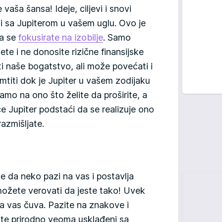
e vaša šansa! Ideje, ciljevi i snovi
i sa Jupiterom u vašem uglu. Ovo je
da se
fokusirate na izobilje
. Samo
ete i ne donosite rizične finansijske
ti naše bogatstvo, ali može povećati i
mtiti dok je Jupiter u vašem zodijaku
amo na ono što želite da proširite, a
će Jupiter podstaći da se realizuje ono
azmišljate.
 da neko pazi na vas i postavlja
 možete verovati da jeste tako! Uvek
da vas čuva. Pazite na znakove i
ste prirodno veoma usklađeni sa