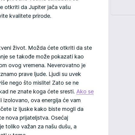
otkriti da Jupiter jača vašu
te kvalitete prirode.
štveni život. Možda ćete otkriti da ste
vanje se takođe može pokazati kao
kom ovog vremena. Neverovatno je
znamo prave ljude. Ljudi su uvek
še nego što mislite! Zato se ne
 nikad ne znate koga ćete sresti.
Ako se
li izolovano, ova energija će vam
čete iz ljuske kako biste mogli da
te nova prijateljstva. Osećaj
e toliko važan za našu dušu, a