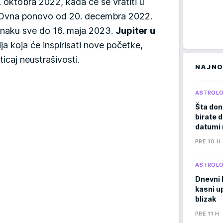
 oktobra 2022, kada će se vratiti u
 u Ovna ponovo od 20. decembra 2022.
naku sve do 16. maja 2023.
Jupiter u
ja koja će inspirisati nove početke,
icaj neustrašivosti.
NAJNO
ASTROLO
Šta don
birate d
datumi 
PRE 10 H
ASTROLO
Dnevni 
kasni u
blizak
PRE 11 H