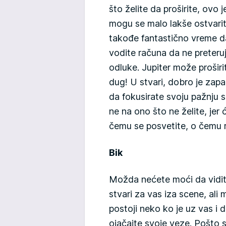
što želite da proširite, ovo j
mogu se malo lakše ostvarit
takođe fantastično vreme 
vodite računa da ne preteruj
odluke. Jupiter može proširi
dug! U stvari, dobro je zapa
da fokusirate svoju pažnju s
ne na ono što ne želite, jer 
čemu se posvetite, o čemu r
Bik
Možda nećete moći da vidite
stvari za vas iza scene, ali
postoji neko ko je uz vas i 
ojačajte svoje veze. Pošto 