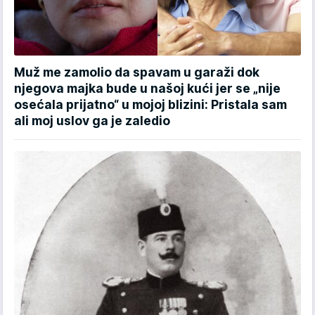
Muž me zamolio da spavam u garaži dok
njegova majka bude u našoj kući jer se „nije
osećala prijatno“ u mojoj blizini: Pristala sam
ali moj uslov ga je zaledio