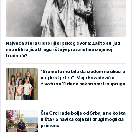
Najveća afera u istoriji srpskog dvora: Zašto su ljudi
mrzeli kraljicu Dragu i šta je prava istina o njenoj
trudnoći?
"Sramota me bilo da izađem na ulicu, a
moj krst je lep": Maja Kovačević o
životu sa 11 dece nakon smrti supruga
Šta Grci rade bolje od Srba, a ne košta
ništa? 5 navika koje bi i drugi mogli da
primene