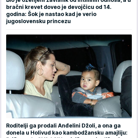
bračni krevet doveo je devojčicu od 14.
godina: Šok je nastao kad je verio
jugoslovensku princezu
Roditelji ga prodali Anđelini Džoli, a ona ga
donela u Holivud kao kambodžansku amajliju: