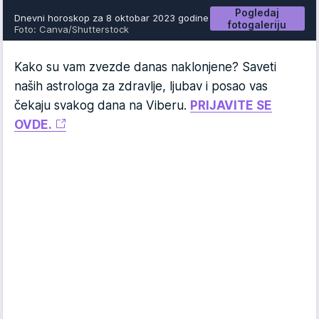
Pogledaj
Dnevni horoskop za 8 oktobar 2023 godine
fotogaleriju
Foto: Canva/Shutterstock
Kako su vam zvezde danas naklonjene? Saveti
naših astrologa za zdravlje, ljubav i posao vas
čekaju svakog dana na Viberu.
PRIJAVITE SE
OVDE.