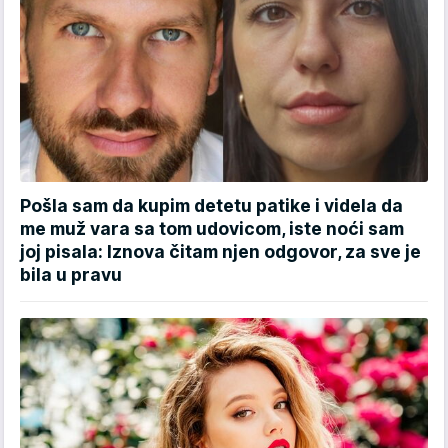
Pošla sam da kupim detetu patike i videla da
me muž vara sa tom udovicom, iste noći sam
joj pisala: Iznova čitam njen odgovor, za sve je
bila u pravu