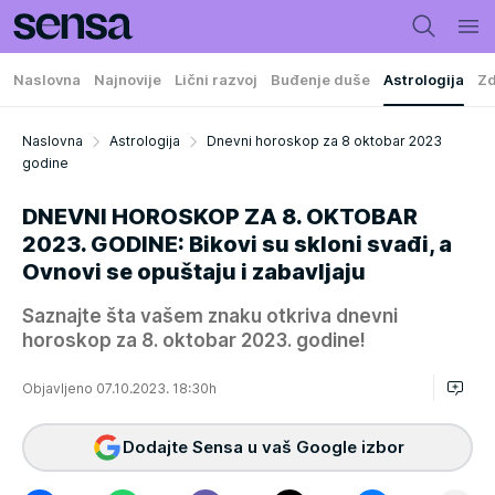
Naslovna
Najnovije
Lični razvoj
Buđenje duše
Astrologija
Zd
Naslovna
Astrologija
Dnevni horoskop za 8 oktobar 2023
godine
DNEVNI HOROSKOP ZA 8. OKTOBAR
2023. GODINE: Bikovi su skloni svađi, a
Ovnovi se opuštaju i zabavljaju
Saznajte šta vašem znaku otkriva dnevni
horoskop za 8. oktobar 2023. godine!
Objavljeno 07.10.2023. 18:30h
Dodajte Sensa u vaš Google izbor