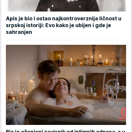
Apis je bio i ostao najkontroverznija ličnost u
srpskoj istoriji: Evo kako je ubijen i gde je
sahranjen
Bio je oženjeni zavisnik od intimnih odnosa, a u