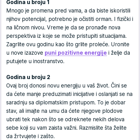
Godina u broju 1
Mnogo je promena pred vama, a da biste iskoristili
njihov potencijal, potrebno je očistiti orman. I fizički i
na ličnom nivou. Vreme je da se pronađe nova
perspektiva iz koje se može pristupiti situacijama.
Zagrlite ovu godinu kao što grlite proleće. Uronite
u nove izazove
puni pozitivne energije
i želje da
putujete u inostranstvo.
Godina u broju 2
Ovaj broj donosi novu energiju u vaš život. Čini se
da ćete manje preduzimati inicijative i oslanjati se na
saradnju sa diplomatskim pristupom. To je dobar
stav, ali imajte na umu da ćete njegove plodove
ubrati tek nakon što se odreknete nekih delova
sebe koji su vam zaista važni. Razmislite šta želite
da žrtvujete i zašto.