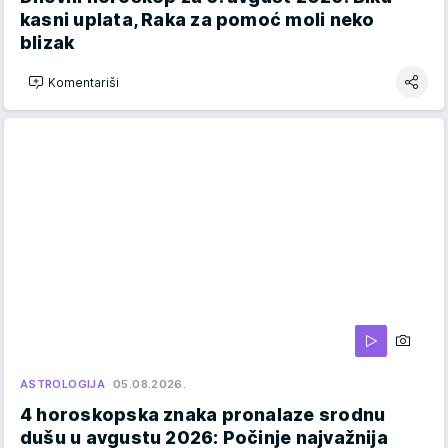
kasni uplata, Raka za pomoć moli neko
blizak
Komentariši
ASTROLOGIJA
05.08.2026.
4 horoskopska znaka pronalaze srodnu
dušu u avgustu 2026: Počinje najvažnija