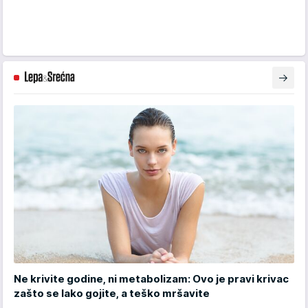
Ne krivite godine, ni metabolizam: Ovo je pravi krivac
zašto se lako gojite, a teško mršavite