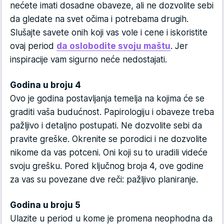
nećete imati dosadne obaveze, ali ne dozvolite sebi
da gledate na svet očima i potrebama drugih.
Slušajte savete onih koji vas vole i cene i iskoristite
ovaj period
da oslobodite svoju maštu
. Jer
inspiracije vam sigurno neće nedostajati.
Godina u broju 4
Ovo je godina postavljanja temelja na kojima će se
graditi vaša budućnost. Papirologiju i obaveze treba
pažljivo i detaljno postupati. Ne dozvolite sebi da
pravite greške. Okrenite se porodici i ne dozvolite
nikome da vas potceni. Oni koji su to uradili videće
svoju grešku. Pored ključnog broja 4, ove godine
za vas su povezane dve reči: pažljivo planiranje.
Godina u broju 5
Ulazite u period u kome je promena neophodna da