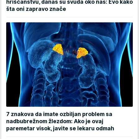
hrišćanstvu, danas su svuda oko nas: Evo kako
šta oni zapravo znače
7 znakova da imate ozbiljan problem sa
nadbubrežnom žlezdom: Ako je ovaj
paremetar visok, javite se lekaru odmah