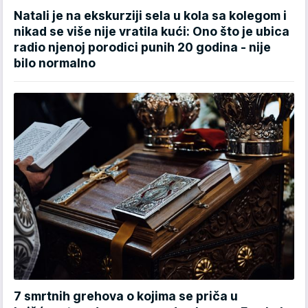
Natali je na ekskurziji sela u kola sa kolegom i
nikad se više nije vratila kući: Ono što je ubica
radio njenoj porodici punih 20 godina - nije
bilo normalno
7 smrtnih grehova o kojima se priča u