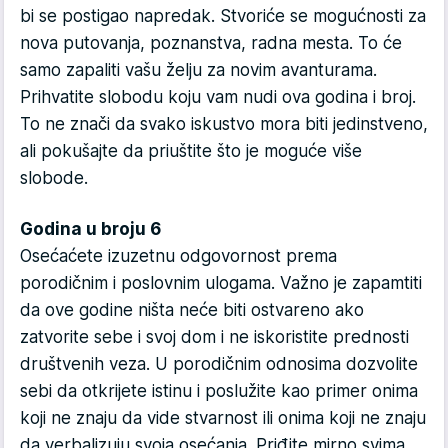
bi se postigao napredak. Stvoriće se mogućnosti za
nova putovanja, poznanstva, radna mesta. To će
samo zapaliti vašu želju za novim avanturama.
Prihvatite slobodu koju vam nudi ova godina i broj.
To ne znači da svako iskustvo mora biti jedinstveno,
ali pokušajte da priuštite što je moguće više
slobode.
Godina u broju 6
Osećaćete izuzetnu odgovornost prema
porodičnim i poslovnim ulogama. Važno je zapamtiti
da ove godine ništa neće biti ostvareno ako
zatvorite sebe i svoj dom i ne iskoristite prednosti
društvenih veza. U porodičnim odnosima dozvolite
sebi da otkrijete istinu i poslužite kao primer onima
koji ne znaju da vide stvarnost ili onima koji ne znaju
da verbalizuju svoja osećanja. Priđite mirno svima