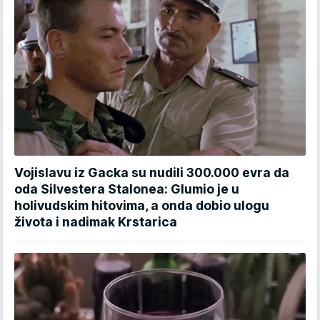
Vojislavu iz Gacka su nudili 300.000 evra da
oda Silvestera Stalonea: Glumio je u
holivudskim hitovima, a onda dobio ulogu
života i nadimak Krstarica