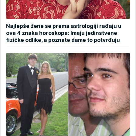
Najlepše žene se prema astrologiji rađaju u
ova 4 znaka horoskopa: Imaju jedinstvene
fizičke odlike, a poznate dame to potvrđuju