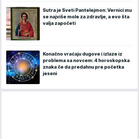
Sutra je Sveti Pantelejmon: Vernici mu
se najviše mole za zdravlje, a evo šta
valja započeti
Konačno vraćaju dugove i izlaze iz
problema sa novcem: 4 horoskopska
znaka če da predahnu pre početka
jeseni