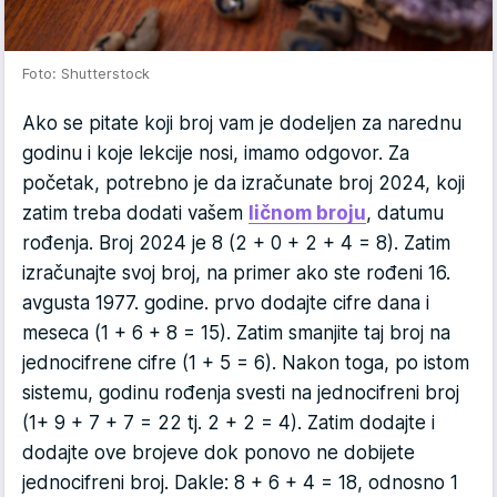
Foto: Shutterstock
Ako se pitate koji broj vam je dodeljen za narednu
godinu i koje lekcije nosi, imamo odgovor. Za
početak, potrebno je da izračunate broj 2024, koji
zatim treba dodati vašem
ličnom broju
, datumu
rođenja. Broj 2024 je 8 (2 + 0 + 2 + 4 = 8). Zatim
izračunajte svoj broj, na primer ako ste rođeni 16.
avgusta 1977. godine. prvo dodajte cifre dana i
meseca (1 + 6 + 8 = 15). Zatim smanjite taj broj na
jednocifrene cifre (1 + 5 = 6). Nakon toga, po istom
sistemu, godinu rođenja svesti na jednocifreni broj
(1+ 9 + 7 + 7 = 22 tj. 2 + 2 = 4). Zatim dodajte i
dodajte ove brojeve dok ponovo ne dobijete
jednocifreni broj. Dakle: 8 + 6 + 4 = 18, odnosno 1