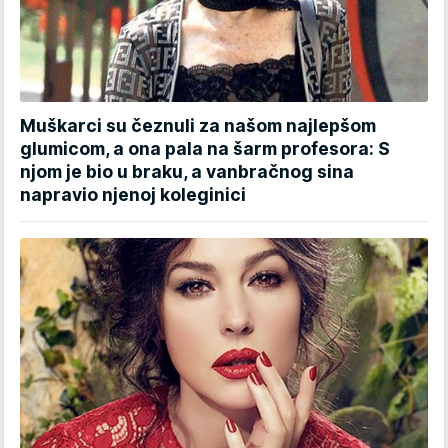
Muškarci su čeznuli za našom najlepšom
glumicom, a ona pala na šarm profesora: S
njom je bio u braku, a vanbračnog sina
napravio njenoj koleginici