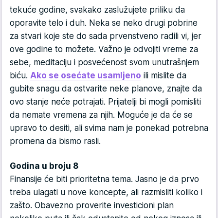
tekuće godine, svakako zaslužujete priliku da
oporavite telo i duh. Neka se neko drugi pobrine
za stvari koje ste do sada prvenstveno radili vi, jer
ove godine to možete. Važno je odvojiti vreme za
sebe, meditaciju i posvećenost svom unutrašnjem
biću.
Ako se osećate usamljeno
ili mislite da
gubite snagu da ostvarite neke planove, znajte da
ovo stanje neće potrajati. Prijatelji bi mogli pomisliti
da nemate vremena za njih. Moguće je da će se
upravo to desiti, ali svima nam je ponekad potrebna
promena da bismo rasli.
Godina u broju 8
Finansije će biti prioritetna tema. Jasno je da prvo
treba ulagati u nove koncepte, ali razmisliti koliko i
zašto. Obavezno proverite investicioni plan