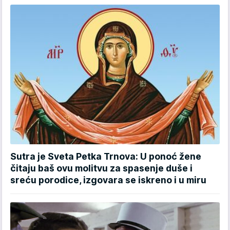
Sutra je Sveta Petka Trnova: U ponoć žene
čitaju baš ovu molitvu za spasenje duše i
sreću porodice, izgovara se iskreno i u miru