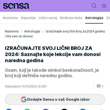
Naslovna
Najnovije
Lični razvoj
Buđenje duše
Astrologija
Zd
Naslovna
Astrologija
Izračunajte svoj lični broj za 2024 godinu
i šta vam on donosi
IZRAČUNAJTE SVOJ LIČNI BROJ ZA
2024: Saznajte koje lekcije vam donosi
naredna godina
Osam, koji je takođe simbol beskonačnosti, je
broj koji definiše narednu godinu.
Objavljeno 10.10.2023. 9:32h
1
Dodajte Sensa u vaš Google izbor