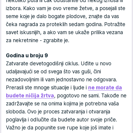
nekoliko puta ili čak odustanite od nekog iznosa ili
izbora. Kako vam je ovo vreme žetve, a posejali ste
seme koje je dalo bogate plodove, znajte da vas
čeka nagrada za proteklih sedam godina. Potražite
savet iskusnijih, a ako vam se ukaže prilika vezana
za nekretnine - zgrabite je.
Godina u broju 9
Zatvarate devetogodišnji ciklus. Uđite u novo
udaljavajući se od svega što vas guši, čini
nezadovoljnim ili vam jednostavno ne odgovara.
Prerasli ste mnoge situacije i ljude i
ne morate da
budete ničija žrtva
, pogotovo ne sami. Takođe ne
zadržavajte se na onima kojima je potrebna vaša
sloboda. Ovo je proces zatvaranja i otvaranja
poglavlja i odlučite da budete autor svoje priče.
Važno je da popunite sve rupe koje još imate i