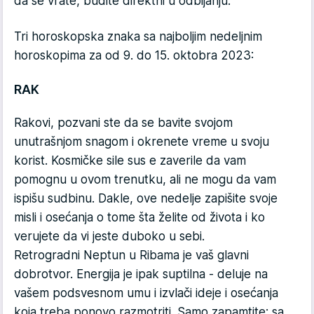
da se vrate, budite direktni u odbijanju.
Tri horoskopska znaka sa najboljim nedeljnim
horoskopima za od 9. do 15. oktobra 2023:
RAK
Rakovi, pozvani ste da se bavite svojom
unutrašnjom snagom i okrenete vreme u svoju
korist. Kosmičke sile sus e zaverile da vam
pomognu u ovom trenutku, ali ne mogu da vam
ispišu sudbinu. Dakle, ove nedelje zapišite svoje
misli i osećanja o tome šta želite od života i ko
verujete da vi jeste duboko u sebi.
Retrogradni Neptun u Ribama je vaš glavni
dobrotvor. Energija je ipak suptilna - deluje na
vašem podsvesnom umu i izvlači ideje i osećanja
koja treba ponovo razmotriti. Samo zapamtite: sa