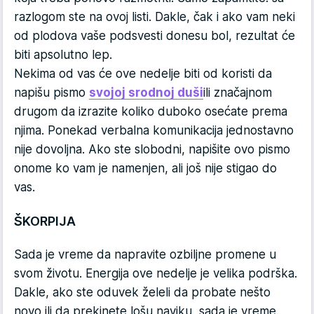
razlogom ste na ovoj listi. Dakle, čak i ako vam neki
od plodova vaše podsvesti donesu bol, rezultat će
biti apsolutno lep.
Nekima od vas će ove nedelje biti od koristi da
napišu pismo
svojoj srodnoj duši
ili značajnom
drugom da izrazite koliko duboko osećate prema
njima. Ponekad verbalna komunikacija jednostavno
nije dovoljna. Ako ste slobodni, napišite ovo pismo
onome ko vam je namenjen, ali još nije stigao do
vas.
ŠKORPIJA
Sada je vreme da napravite ozbiljne promene u
svom životu. Energija ove nedelje je velika podrška.
Dakle, ako ste oduvek želeli da probate nešto
novo ili da prekinete lošu naviku, sada je vreme.