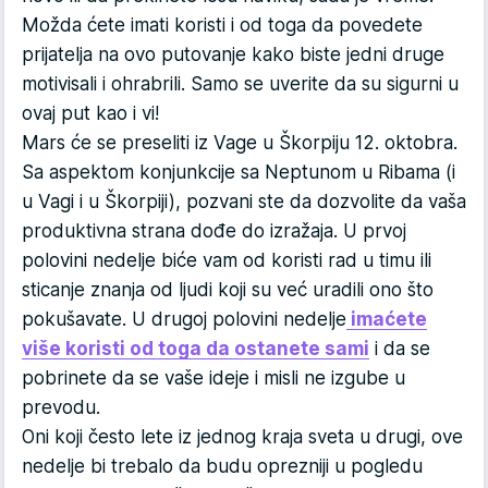
Možda ćete imati koristi i od toga da povedete
prijatelja na ovo putovanje kako biste jedni druge
motivisali i ohrabrili. Samo se uverite da su sigurni u
ovaj put kao i vi!
Mars će se preseliti iz Vage u Škorpiju 12. oktobra.
Sa aspektom konjunkcije sa Neptunom u Ribama (i
u Vagi i u Škorpiji), pozvani ste da dozvolite da vaša
produktivna strana dođe do izražaja. U prvoj
polovini nedelje biće vam od koristi rad u timu ili
sticanje znanja od ljudi koji su već uradili ono što
pokušavate. U drugoj polovini nedelje
imaćete
više koristi od toga da ostanete sami
i da se
pobrinete da se vaše ideje i misli ne izgube u
prevodu.
Oni koji često lete iz jednog kraja sveta u drugi, ove
nedelje bi trebalo da budu oprezniji u pogledu