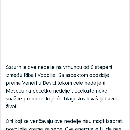
Saturn je ove nedelje na vrhuncu od 0 stepeni
između Riba i Vodolije. Sa aspektom opozicije
prema Veneri u Devici tokom cele nedelje (i
Mesecu na početku nedelje), očekujte neke
snažne promene koje će blagosloviti vaš ljubavni
život.
Oni koji se venčavaju ove nedelje nisu mogli izabrati
povoljnije vreme za sebe. Ova energija je tu da nas