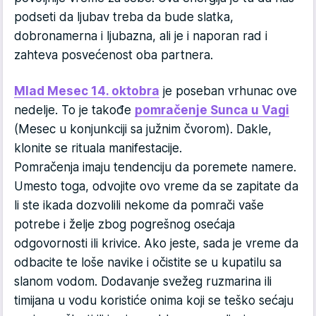
podseti da ljubav treba da bude slatka,
dobronamerna i ljubazna, ali je i naporan rad i
zahteva posvećenost oba partnera.
Mlad Mesec 14. oktobra
je poseban vrhunac ove
nedelje. To je takođe
pomračenje Sunca u Vagi
(Mesec u konjunkciji sa južnim čvorom). Dakle,
klonite se rituala manifestacije.
Pomračenja imaju tendenciju da poremete namere.
Umesto toga, odvojite ovo vreme da se zapitate da
li ste ikada dozvolili nekome da pomrači vaše
potrebe i želje zbog pogrešnog osećaja
odgovornosti ili krivice. Ako jeste, sada je vreme da
odbacite te loše navike i očistite se u kupatilu sa
slanom vodom. Dodavanje svežeg ruzmarina ili
timijana u vodu koristiće onima koji se teško sećaju