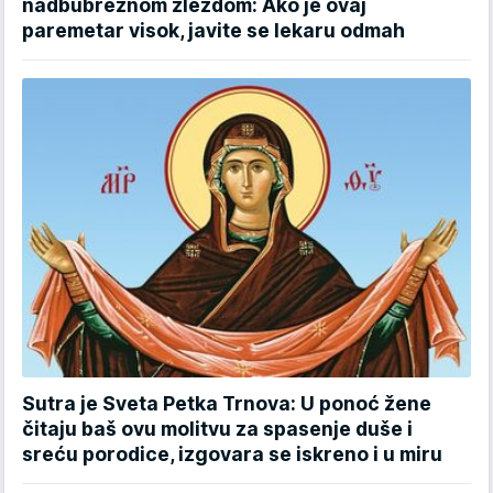
nadbubrežnom žlezdom: Ako je ovaj
paremetar visok, javite se lekaru odmah
Sutra je Sveta Petka Trnova: U ponoć žene
čitaju baš ovu molitvu za spasenje duše i
sreću porodice, izgovara se iskreno i u miru