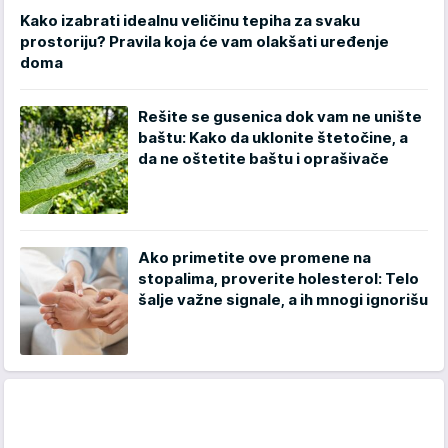
Kako izabrati idealnu veličinu tepiha za svaku
prostoriju? Pravila koja će vam olakšati uređenje
doma
Rešite se gusenica dok vam ne unište
baštu: Kako da uklonite štetočine, a
da ne oštetite baštu i oprašivače
Ako primetite ove promene na
stopalima, proverite holesterol: Telo
šalje važne signale, a ih mnogi ignorišu