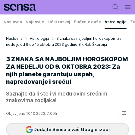
Naslovna
Najnovije
Lični razvoj
Buđenje duše
Astrologija
Zd
Naslovna
Astrologija
3 znaka sa najboljim horoskopom za
nedelju od 9 do 15 oktobra 2023 godine Bik Rak Škorpija
3 ZNAKA SA NAJBOLJIM HOROSKOPOM
ZA NEDELJU OD 9. OKTOBRA 2023: Za
njih planete garantuju uspeh,
napredovanje i sreću!
Saznajte da li ste i vi među ovim srećnim
znakovima zodijaka!
Objavljeno 10.10.2023. 7:00h
Dodajte Sensa u vaš Google izbor