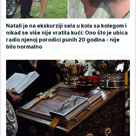
Natali je na ekskurziji sela u kola sa kolegom i
nikad se više nije vratila kući: Ono što je ubica
radio njenoj porodici punih 20 godina - nije
bilo normalno