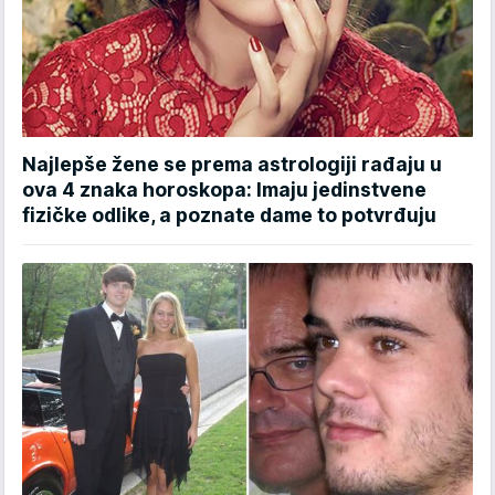
Najlepše žene se prema astrologiji rađaju u
ova 4 znaka horoskopa: Imaju jedinstvene
fizičke odlike, a poznate dame to potvrđuju