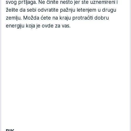
svog prtljaga. Ne činite nešto jer ste uznemireni i
želite da sebi odvratite pažnju letenjem u drugu
zemlju. Možda ćete na kraju protraćiti dobru
energiju koja je ovde za vas.