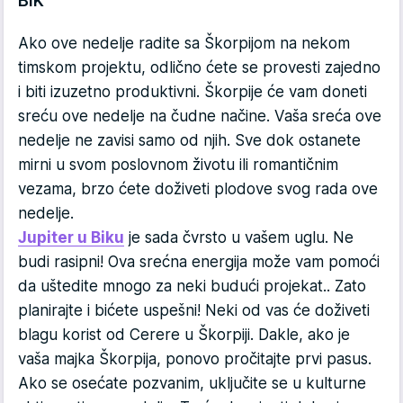
BIK
Ako ove nedelje radite sa Škorpijom na nekom
timskom projektu, odlično ćete se provesti zajedno
i biti izuzetno produktivni. Škorpije će vam doneti
sreću ove nedelje na čudne načine. Vaša sreća ove
nedelje ne zavisi samo od njih. Sve dok ostanete
mirni u svom poslovnom životu ili romantičnim
vezama, brzo ćete doživeti plodove svog rada ove
nedelje.
Jupiter u Biku
je sada čvrsto u vašem uglu. Ne
budi rasipni! Ova srećna energija može vam pomoći
da uštedite mnogo za neki budući projekat.. Zato
planirajte i bićete uspešni! Neki od vas će doživeti
blagu korist od Cerere u Škorpiji. Dakle, ako je
vaša majka Škorpija, ponovo pročitajte prvi pasus.
Ako se osećate pozvanim, uključite se u kulturne