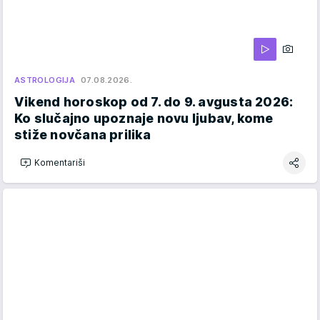
ASTROLOGIJA
07.08.2026.
Vikend horoskop od 7. do 9. avgusta 2026:
Ko slučajno upoznaje novu ljubav, kome
stiže novčana prilika
Komentariši