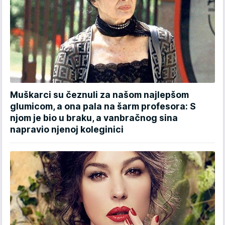
Muškarci su čeznuli za našom najlepšom
glumicom, a ona pala na šarm profesora: S
njom je bio u braku, a vanbračnog sina
napravio njenoj koleginici