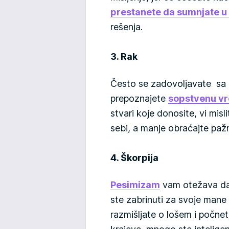
prestanete da sumnjate u
rešenja.
3. Rak
Često se zadovoljavate sa 
prepoznajete
sopstvenu v
stvari koje donosite, vi misl
sebi, a manje obraćajte pažn
4. Škorpija
Pesimizam
vam otežava da 
ste zabrinuti za svoje mane
razmišljate o lošem i počnet