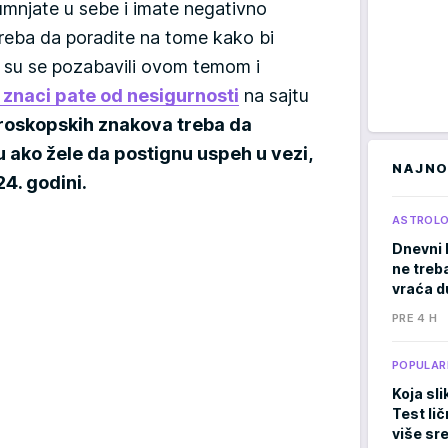
umnjate u sebe i imate negativno
 treba da poradite na tome kako bi
zi su se pozabavili ovom temom i
 znaci pate od nesigurnosti
na sajtu
roskopskih znakova treba da
ako žele da postignu uspeh u vezi,
NAJNO
24. godini.
ASTROLO
Dnevni 
ne treb
vraća d
PRE 4 H
POPULAR
Koja sli
Test li
više sr