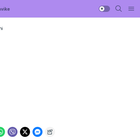
avike
ni