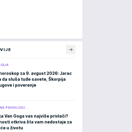
VIJE
GIJA
horoskop za 9. avgust 2026: Jarac
a da sluša tuđe savete, Škorpija
ugove i poverenje
NA PSIHOLOGI…
ka Van Goga vas najviše privlači?
čnosti otkriva šta vam nedostaje za
eće u životu