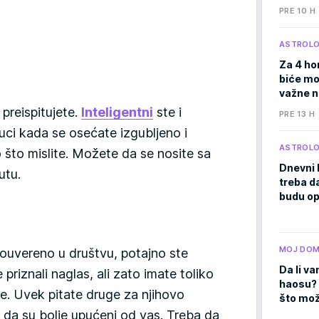
PRE 10 H
ASTROLO
Za 4 ho
biće moć
važne 
preispitujete.
Inteligentni
ste i
PRE 13 H
uci kada se osećate izgubljeno i
ASTROLO
 što mislite. Možete da se nosite sa
Dnevni 
utu.
treba d
budu op
MOJ DO
ouvereno u društvu, potajno ste
Da li va
 priznali naglas, ali zato imate toliko
haosu? 
e. Uvek pitate druge za njihovo
što mož
o da su bolje upućeni od vas. Treba da