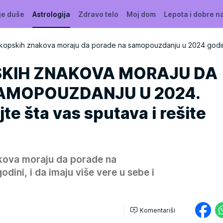
je duše
Astrologija
Zdravo telo
Moj dom
Lepota i dobre n
kopskih znakova moraju da porade na samopouzdanju u 2024 godi
KIH ZNAKOVA MORAJU DA
AMOPOUZDANJU U 2024.
te šta vas sputava i rešite
kova moraju da porade na
ini, i da imaju više vere u sebe i
Komentariši