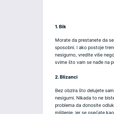
1. Bik
Morate da prestanete da se 
sposobni. I ako postoje tren
nesigurno, vredite više nego
svime što vam se nađe na p
2. Blizanci
Bez obzira što delujete sam
nesigurni. Nikada to ne biste
problema da donosite odluk
mišljenje, jer se osećate ka