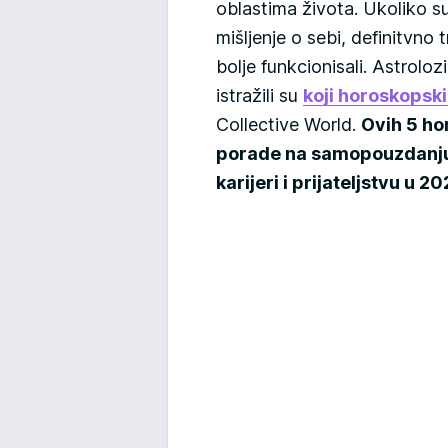
oblastima života. Ukoliko s
mišljenje o sebi, definitvno
bolje funkcionisali. Astrolo
istražili su
koji horoskopski
Collective World.
Ovih 5 ho
porade na samopouzdanju 
karijeri i prijateljstvu u 20