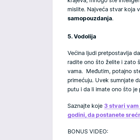
krajeva, mnogo ste inteligentn
mislite. Najveća stvar koja
samopouzdanja
.
5. Vodolija
Većina ljudi pretpostavlja da
radite ono što želite i zato 
vama. Međutim, potajno ste 
primećuju. Uvek sumnjate da 
putu i da li imate ono što je
Saznajte koje
3 stvari vam
godini, da postanete srećn
BONUS VIDEO: