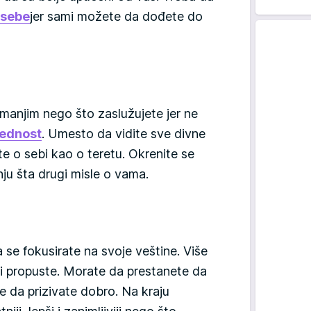
 sebe
jer sami možete da dođete do
manjim nego što zaslužujete jer ne
rednost
. Umesto da vidite sve divne
ite o sebi kao o teretu. Okrenite se
ju šta drugi misle o vama.
se fokusirate na svoje veštine. Više
 i propuste. Morate da prestanete da
e da prizivate dobro. Na kraju