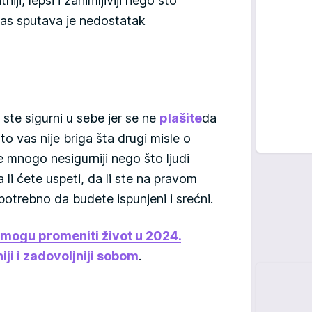
iji, lepši i zanimljiviji nego što
 vas sputava je nedostatak
 ste sigurni u sebe jer se ne
plašite
da
što vas nije briga šta drugi misle o
mnogo nesigurniji nego što ljudi
li ćete uspeti, da li ste na pravom
 potrebno da budete ispunjeni i srećni.
 mogu promeniti život u 2024.
iji i zadovoljniji sobom
.