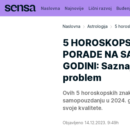
Naslovna
Najnovije
Lični razvoj
Buđen
Naslovna
Astrologija
5 horos
5 HOROSKOPS
PORADE NA S
GODINI: Saznaj
problem
Ovih 5 horoskopskih zna
samopouzdanju u 2024. god
svoje kvalitete.
Objavljeno 14.12.2023. 9:49h