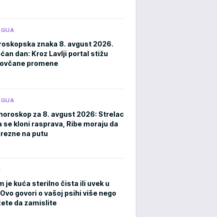
GIJA
roskopska znaka 8. avgust 2026.
an dan: Kroz Lavlji portal stižu
novčane promene
GIJA
horoskop za 8. avgust 2026: Strelac
a se kloni rasprava, Ribe moraju da
rezne na putu
M
m je kuća sterilno čista ili uvek u
Ovo govori o vašoj psihi više nego
ete da zamislite