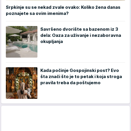
Srpkinje su se nekad zvale ovako: Koliko žena danas
poznajete sa ovim imenima?
Savršeno dvorište sa bazenom iz 3
dela: Oaza za uživanje i nezaboravna
okupljanja
Kada počinje Gospojinski post? Evo
šta znači što je to petak i koja stroga
pravila treba da poštujemo