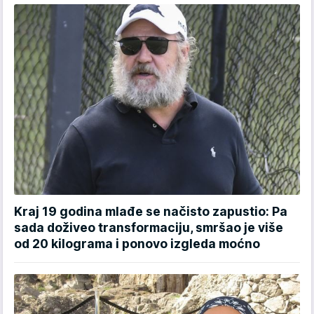
Kraj 19 godina mlađe se načisto zapustio: Pa
sada doživeo transformaciju, smršao je više
od 20 kilograma i ponovo izgleda moćno