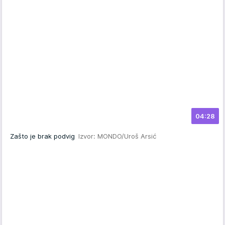
04:28
Zašto je brak podvig
Izvor: MONDO/Uroš Arsić