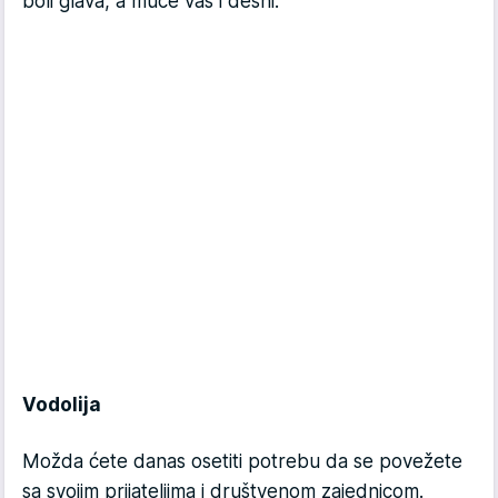
boli glava, a muče vas i desni.
Vodolija
Možda ćete danas osetiti potrebu da se povežete
sa svojim prijateljima i društvenom zajednicom.