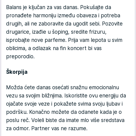
Balans je ključan za vas danas. Pokušajte da
pronađete harmoniju između obaveza i potreba
drugih, ali ne zaboravite da ugodit sebi. Pozovite
drugarice, izađie u šoping, sredite frizuru,
isprobajte nove parfeme. Prija vam lepota u svim
oblicima, a odlazak na fin koncert bi vas
preporodio.
Škorpija
Možda ćete danas osećati snažnu emocionalnu
vezu sa svojim bližnjima. Iskoristite ovu energiju da
ojačate svoje veze i pokažete svima svoju ljubav i
podršku. Konačno možete da odanete kada je o
poslu reč. Voleli biste da imate mlo više sredstava
za odmor. Partner vas ne razume.