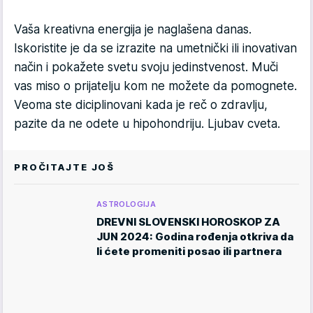
Vaša kreativna energija je naglašena danas.
Iskoristite je da se izrazite na umetnički ili inovativan
način i pokažete svetu svoju jedinstvenost. Muči
vas miso o prijatelju kom ne možete da pomognete.
Veoma ste diciplinovani kada je reč o zdravlju,
pazite da ne odete u hipohondriju. Ljubav cveta.
PROČITAJTE JOŠ
ASTROLOGIJA
DREVNI SLOVENSKI HOROSKOP ZA
JUN 2024: Godina rođenja otkriva da
li ćete promeniti posao ili partnera