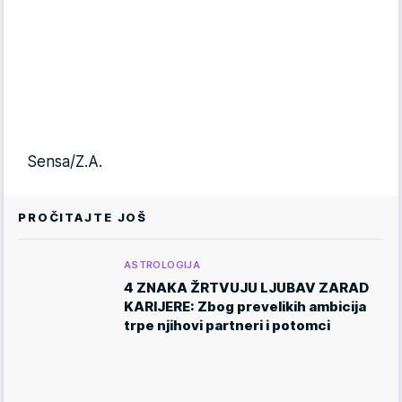
Sensa/Z.A.
PROČITAJTE JOŠ
ASTROLOGIJA
4 ZNAKA ŽRTVUJU LJUBAV ZARAD
KARIJERE: Zbog prevelikih ambicija
trpe njihovi partneri i potomci