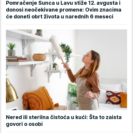
Pomračenje Sunca u Lavu stiže 12. avgusta i
donosi neočekivane promene: Ovim znacima
će doneti obrt života u narednih 6 meseci
Nered ili sterilna čistoća u kući: Šta to zaista
govori o osobi