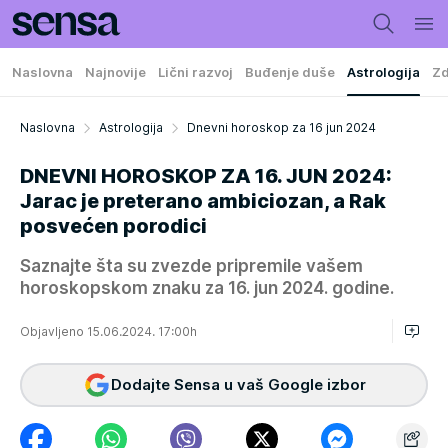
Naslovna
Najnovije
Lični razvoj
Buđenje duše
Astrologija
Zd
Naslovna
Astrologija
Dnevni horoskop za 16 jun 2024
DNEVNI HOROSKOP ZA 16. JUN 2024:
Jarac je preterano ambiciozan, a Rak
posvećen porodici
Saznajte šta su zvezde pripremile vašem
horoskopskom znaku za 16. jun 2024. godine.
Objavljeno 15.06.2024. 17:00h
Dodajte Sensa u vaš Google izbor