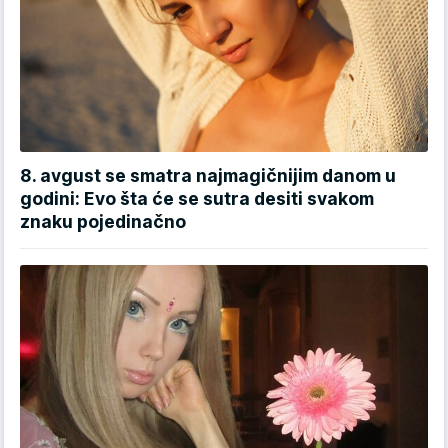
8. avgust se smatra najmagičnijim danom u
godini: Evo šta će se sutra desiti svakom
znaku pojedinačno