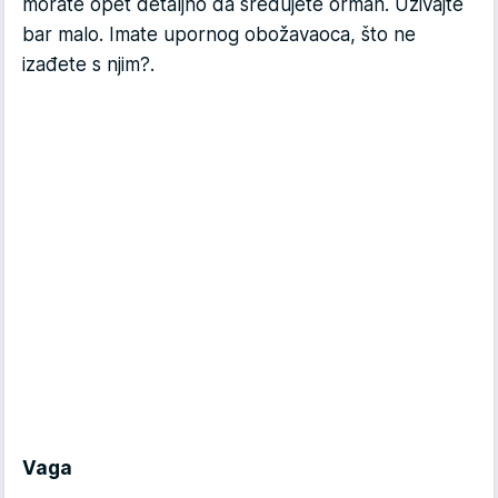
morate opet detaljno da sređujete orman. Uživajte
bar malo. Imate upornog obožavaoca, što ne
izađete s njim?.
Vaga