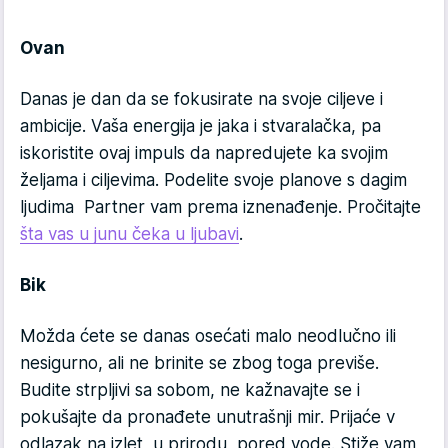
Ovan
Danas je dan da se fokusirate na svoje ciljeve i
ambicije. Vaša energija je jaka i stvaralačka, pa
iskoristite ovaj impuls da napredujete ka svojim
željama i ciljevima. Podelite svoje planove s dagim
ljudima Partner vam prema iznenađenje. Pročitajte
šta vas u junu čeka u ljubavi
.
Bik
Možda ćete se danas osećati malo neodlučno ili
nesigurno, ali ne brinite se zbog toga previše.
Budite strpljivi sa sobom, ne kažnavajte se i
pokušajte da pronađete unutrašnji mir. Prijaće v
odlazak na izlet, u prirodu, pored vode. Stiže vam