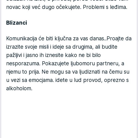
novac koji već dugo očekujete. Problemi s leđima.
Blizanci
Komunikacija će biti ključna za vas danas..Proajte da
izrazite svoje misli i ideje sa drugima, ali budite
pažljivi i jasno ih iznesite kako ne bi bilo
nesporazuma. Pokazujete ljubomoru partneru, a
njemu to prija. Ne mogu sa va ljudiznati na čemu su
u vezi sa emocjama. idete u lud provod, oprezno s
alkoholom.