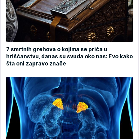
7 smrtnih grehova o kojima se priča u
hrišćanstvu, danas su svuda oko nas: Evo kako
šta oni zapravo znače