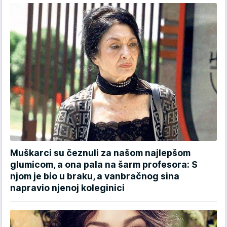
Muškarci su čeznuli za našom najlepšom
glumicom, a ona pala na šarm profesora: S
njom je bio u braku, a vanbračnog sina
napravio njenoj koleginici