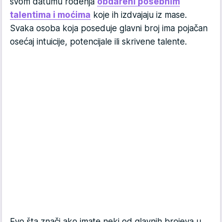
svom datumu rođenja
obdareni posebnim
talentima i moćima
koje ih izdvajaju iz mase.
Svaka osoba koja poseduje glavni broj ima pojačan
osećaj intuicije, potencijale ili skrivene talente.
Evo šta znači ako imate neki od glavnih brojeva u