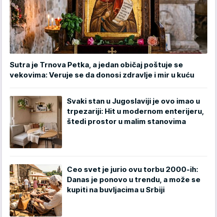
Sutra je Trnova Petka, a jedan običaj poštuje se
vekovima: Veruje se da donosi zdravlje i mir u kuću
Svaki stan u Jugoslaviji je ovo imao u
trpezariji: Hit u modernom enterijeru,
štedi prostor u malim stanovima
Ceo svet je jurio ovu torbu 2000-ih:
Danas je ponovo u trendu, a može se
kupiti na buvljacima u Srbiji