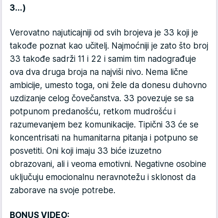
3...)
Verovatno najuticajniji od svih brojeva je 33 koji je
takođe poznat kao učitelj. Najmoćniji je zato što broj
33 takođe sadrži 11 i 22 i samim tim nadograđuje
ova dva druga broja na najviši nivo. Nema lične
ambicije, umesto toga, oni žele da donesu duhovno
uzdizanje celog čovečanstva. 33 povezuje se sa
potpunom predanošću, retkom mudrošću i
razumevanjem bez komunikacije. Tipični 33 će se
koncentrisati na humanitarna pitanja i potpuno se
posvetiti. Oni koji imaju 33 biće izuzetno
obrazovani, ali i veoma emotivni. Negativne osobine
uključuju emocionalnu neravnotežu i sklonost da
zaborave na svoje potrebe.
BONUS VIDEO: