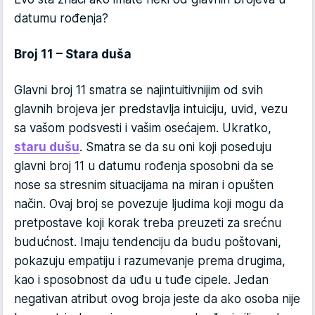
datumu rođenja?
Broj 11 – Stara duša
Glavni broj 11 smatra se najintuitivnijim od svih
glavnih brojeva jer predstavlja intuiciju, uvid, vezu
sa vašom podsvesti i vašim osećajem. Ukratko,
staru dušu
. Smatra se da su oni koji poseduju
glavni broj 11 u datumu rođenja sposobni da se
nose sa stresnim situacijama na miran i opušten
način. Ovaj broj se povezuje ljudima koji mogu da
pretpostave koji korak treba preuzeti za srećnu
budućnost. Imaju tendenciju da budu poštovani,
pokazuju empatiju i razumevanje prema drugima,
kao i sposobnost da uđu u tuđe cipele. Jedan
negativan atribut ovog broja jeste da ako osoba nije