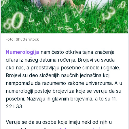
Foto: Shutterstock
Numerologija
nam često otkriva tajna značenja
cifara iz našeg datuma rođenja. Brojevi su svuda
oko nas, a predstavljaju posebne simbole i signale.
Brojevi su deo složenijih naučnih jednačina koj
nampomažu da razumemo zakone univerzuma. A u
numerologiji postoje brojevi za koje se veruju da su
posebni. Nazivaju ih glavnim brojevima, a to su 11,
22 i 33.
Veruje se da su osobe koje imaju neki od njih u