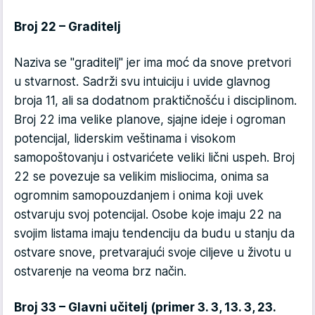
Broj 22 – Graditelj
Naziva se "graditelj" jer ima moć da snove pretvori
u stvarnost. Sadrži svu intuiciju i uvide glavnog
broja 11, ali sa dodatnom praktičnošću i disciplinom.
Broj 22 ima velike planove, sjajne ideje i ogroman
potencijal, liderskim veštinama i visokom
samopoštovanju i ostvarićete veliki lični uspeh. Broj
22 se povezuje sa velikim misliocima, onima sa
ogromnim samopouzdanjem i onima koji uvek
ostvaruju svoj potencijal. Osobe koje imaju 22 na
svojim listama imaju tendenciju da budu u stanju da
ostvare snove, pretvarajući svoje ciljeve u životu u
ostvarenje na veoma brz način.
Broj 33 – Glavni učitelj (primer 3. 3, 13. 3, 23.