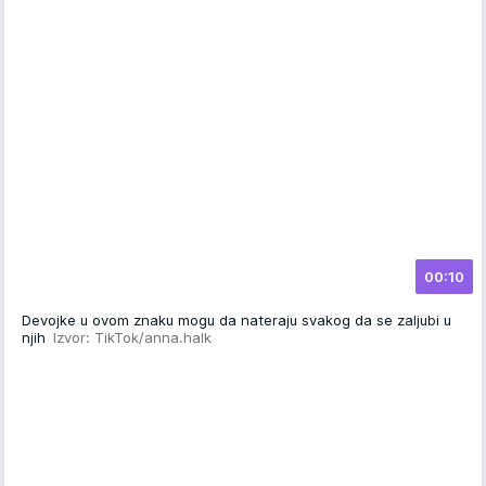
00:10
Devojke u ovom znaku mogu da nateraju svakog da se zaljubi u
njih
Izvor: TikTok/anna.halk