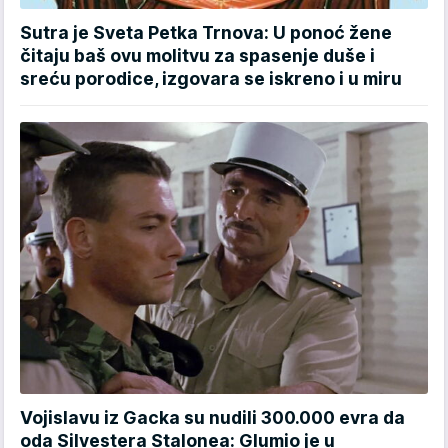
Sutra je Sveta Petka Trnova: U ponoć žene
čitaju baš ovu molitvu za spasenje duše i
sreću porodice, izgovara se iskreno i u miru
Vojislavu iz Gacka su nudili 300.000 evra da
oda Silvestera Stalonea: Glumio je u