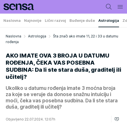
Naslovna
Najnovije
Lični razvoj
Buđenje duše
Astrologija
Zd
Naslovna
Astrologija
Šta znači ako imate 11, 22 i 33 u datumu
rođenja
AKO IMATE OVA 3 BROJA U DATUMU
ROĐENJA, ČEKA VAS POSEBNA
SUDBINA: Da li ste stara duša, graditelj ili
učitelj?
Ukoliko u datumu rođenja imate 3 moćna broja
za koje se veruje da donose snažnu intuiciju i
moći, čeka vas posebna sudbina. Da li ste stara
duša, graditelj ili učitelj?
Objavljeno 22.07.2024. 12:07h