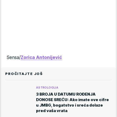
Sensa/
Zorica Antonijević
PROČITAJTE JOŠ
ASTROLOGIJA
3 BROJA U DATUMU ROĐENJA
DONOSE SREĆU: Ako imate ove cifre
u JMBG, bogatstvo i sreća dolaze
pred vaša vrata