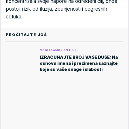
koncentrisala svoje napore na određeni cilj, onda
postoji rizik od iluzija, zbunjenosti i pogrešnih
odluka.
PROČITAJTE JOŠ
MEDITACIJA I ANTIST…
IZRAČUNAJTE BROJ VAŠE DUŠE: Na
osnovu imena i prezimena saznajte
koje su vaše snage i slabosti