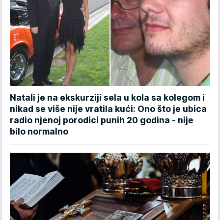
Natali je na ekskurziji sela u kola sa kolegom i
nikad se više nije vratila kući: Ono što je ubica
radio njenoj porodici punih 20 godina - nije
bilo normalno