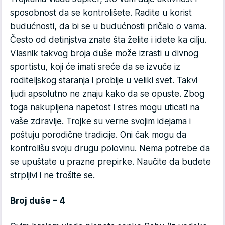
sposobnost da se kontrolišete. Radite u korist
budućnosti, da bi se u budućnosti pričalo o vama.
Često od detinjstva znate šta želite i idete ka cilju.
Vlasnik takvog broja duše može izrasti u divnog
sportistu, koji će imati sreće da se izvuče iz
roditeljskog staranja i probije u veliki svet. Takvi
ljudi apsolutno ne znaju kako da se opuste. Zbog
toga nakupljena napetost i stres mogu uticati na
vaše zdravlje. Trojke su verne svojim idejama i
poštuju porodične tradicije. Oni čak mogu da
kontrolišu svoju drugu polovinu. Nema potrebe da
se upuštate u prazne prepirke. Naučite da budete
strpljivi i ne trošite se.
Broj duše – 4