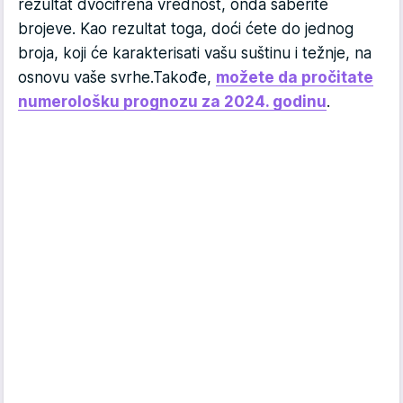
rezultat dvocifrena vrednost, onda saberite
brojeve. Kao rezultat toga, doći ćete do jednog
broja, koji će karakterisati vašu suštinu i težnje, na
osnovu vaše svrhe.Takođe,
možete da pročitate
numerološku prognozu za 2024. godinu
.