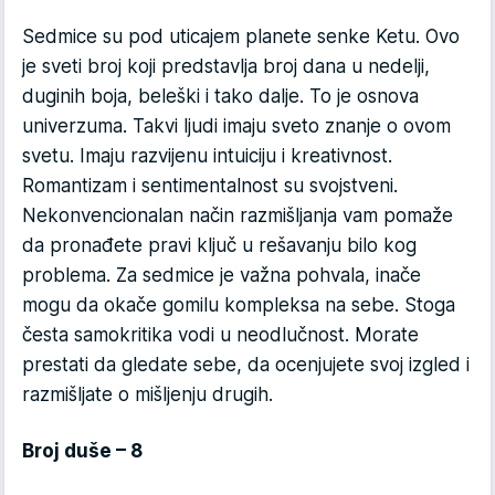
Sedmice su pod uticajem planete senke Ketu. Ovo
je sveti broj koji predstavlja broj dana u nedelji,
duginih boja, beleški i tako dalje. To je osnova
univerzuma. Takvi ljudi imaju sveto znanje o ovom
svetu. Imaju razvijenu intuiciju i kreativnost.
Romantizam i sentimentalnost su svojstveni.
Nekonvencionalan način razmišljanja vam pomaže
da pronađete pravi ključ u rešavanju bilo kog
problema. Za sedmice je važna pohvala, inače
mogu da okače gomilu kompleksa na sebe. Stoga
česta samokritika vodi u neodlučnost. Morate
prestati da gledate sebe, da ocenjujete svoj izgled i
razmišljate o mišljenju drugih.
Broj duše – 8