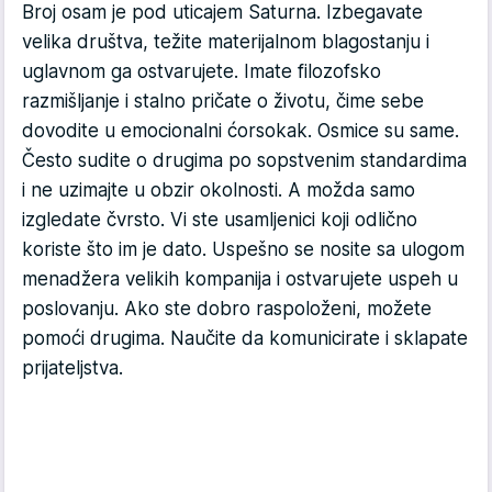
Broj osam je pod uticajem Saturna. Izbegavate
velika društva, težite materijalnom blagostanju i
uglavnom ga ostvarujete. Imate filozofsko
razmišljanje i stalno pričate o životu, čime sebe
dovodite u emocionalni ćorsokak. Osmice su same.
Često sudite o drugima po sopstvenim standardima
i ne uzimajte u obzir okolnosti. A možda samo
izgledate čvrsto. Vi ste usamljenici koji odlično
koriste što im je dato. Uspešno se nosite sa ulogom
menadžera velikih kompanija i ostvarujete uspeh u
poslovanju. Ako ste dobro raspoloženi, možete
pomoći drugima. Naučite da komunicirate i sklapate
prijateljstva.