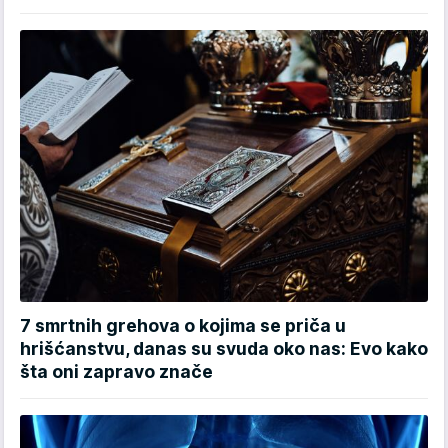
7 smrtnih grehova o kojima se priča u
hrišćanstvu, danas su svuda oko nas: Evo kako
šta oni zapravo znače