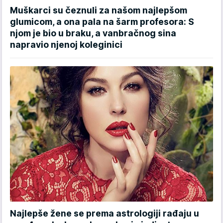
Muškarci su čeznuli za našom najlepšom
glumicom, a ona pala na šarm profesora: S
njom je bio u braku, a vanbračnog sina
napravio njenoj koleginici
Najlepše žene se prema astrologiji rađaju u