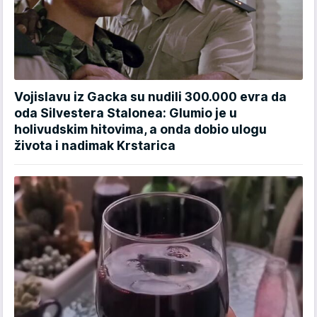
Vojislavu iz Gacka su nudili 300.000 evra da
oda Silvestera Stalonea: Glumio je u
holivudskim hitovima, a onda dobio ulogu
života i nadimak Krstarica