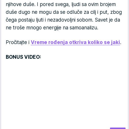
njihove duše. I pored svega, ljudi sa ovim brojem
duše dugo ne mogu da se odluče za cilj i put, zbog
čega postaju ljuti i nezadovoljni sobom. Savet je da
ne troše mnogo energije na samoanalizu.
Pročitajte i
Vreme rođenja otkriva koliko se jaki
.
BONUS VIDEO: