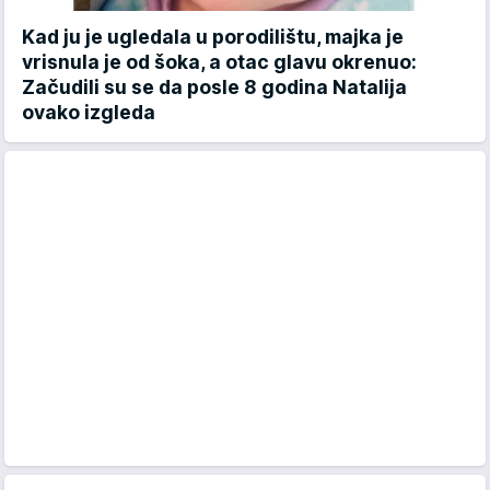
Kad ju je ugledala u porodilištu, majka je
vrisnula je od šoka, a otac glavu okrenuo:
Začudili su se da posle 8 godina Natalija
ovako izgleda