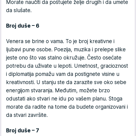
Morate naučiti da poštujete želje drugih i da umete
da slušate.
Broj duše – 6
Venera se brine o vama. To je broj kreativne i
ljubavi pune osobe. Poezija, muzika i prelepe slike
jeste ono što vas stalno okružuje. Često osećate
potrebu da uživate u lepoti. Umetnost, gracioznost
i diplomatija pomažu vam da postignete visine u
kreativnosti. U stanju ste da zarazite sve oko sebe
energijom stvaranja. Međutim, možete brzo
odustati ako stvari ne idu po vašem planu. Stoga
morate da radite na tome da budete organizovani i
da stvari završite.
Broj duše – 7