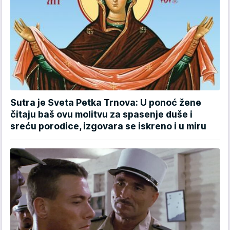
Sutra je Sveta Petka Trnova: U ponoć žene
čitaju baš ovu molitvu za spasenje duše i
sreću porodice, izgovara se iskreno i u miru