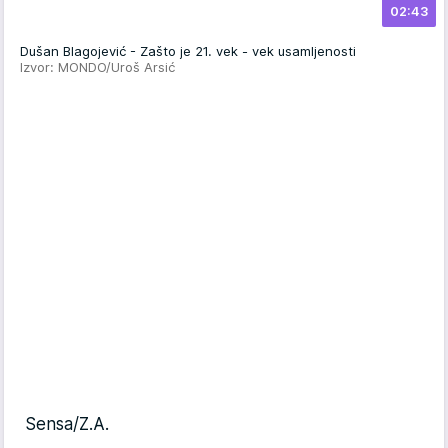
02:43
Dušan Blagojević - Zašto je 21. vek - vek usamljenosti
Izvor: MONDO/Uroš Arsić
Sensa/Z.A.