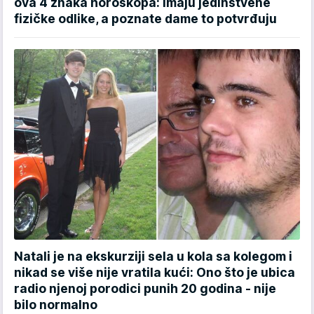
ova 4 znaka horoskopa: Imaju jedinstvene
fizičke odlike, a poznate dame to potvrđuju
Natali je na ekskurziji sela u kola sa kolegom i
nikad se više nije vratila kući: Ono što je ubica
radio njenoj porodici punih 20 godina - nije
bilo normalno