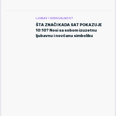
LJUBAV I SEKSUALNOST
ŠTA ZNAČI KADA SAT POKAZUJE
10:10? Nosi sa sobom izuzetnu
ljubavnu i novčanu simboliku