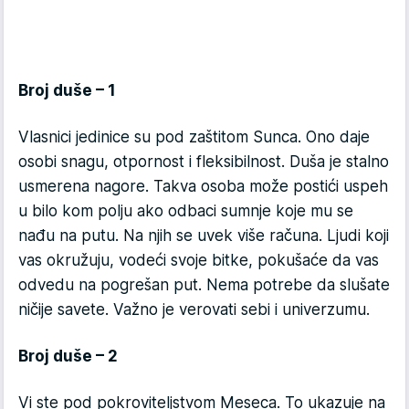
Broj duše – 1
Vlasnici jedinice su pod zaštitom Sunca. Ono daje
osobi snagu, otpornost i fleksibilnost. Duša je stalno
usmerena nagore. Takva osoba može postići uspeh
u bilo kom polju ako odbaci sumnje koje mu se
nađu na putu. Na njih se uvek više računa. Ljudi koji
vas okružuju, vodeći svoje bitke, pokušaće da vas
odvedu na pogrešan put. Nema potrebe da slušate
ničije savete. Važno je verovati sebi i univerzumu.
Broj duše – 2
Vi ste pod pokroviteljstvom Meseca. To ukazuje na