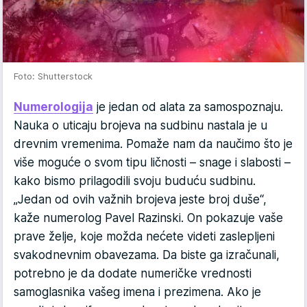
Foto: Shutterstock
Numerologija
je jedan od alata za samospoznaju.
Nauka o uticaju brojeva na sudbinu nastala je u
drevnim vremenima. Pomaže nam da naučimo što je
više moguće o svom tipu ličnosti – snage i slabosti –
kako bismo prilagodili svoju buduću sudbinu.
„Jedan od ovih važnih brojeva jeste broj duše“,
kaže numerolog Pavel Razinski. On pokazuje vaše
prave želje, koje možda nećete videti zaslepljeni
svakodnevnim obavezama. Da biste ga izračunali,
potrebno je da dodate numeričke vrednosti
samoglasnika vašeg imena i prezimena. Ako je