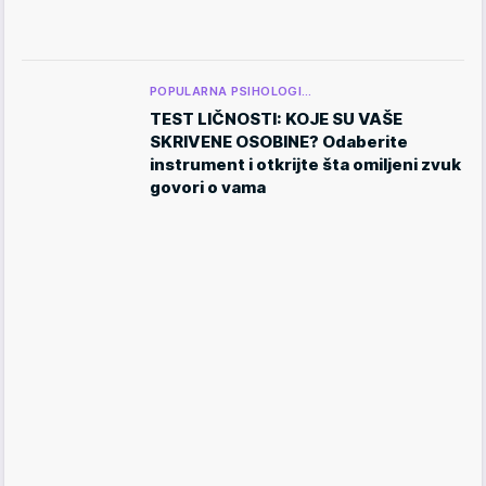
POPULARNA PSIHOLOGI…
TEST LIČNOSTI: KOJE SU VAŠE
SKRIVENE OSOBINE? Odaberite
instrument i otkrijte šta omiljeni zvuk
govori o vama