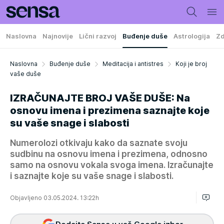
Naslovna
Najnovije
Lični razvoj
Buđenje duše
Astrologija
Zd
Naslovna
Buđenje duše
Meditacija i antistres
Koji je broj
vaše duše
IZRAČUNAJTE BROJ VAŠE DUŠE: Na
osnovu imena i prezimena saznajte koje
su vaše snage i slabosti
Numerolozi otkivaju kako da saznate svoju
sudbinu na osnovu imena i prezimena, odnosno
samo na osnovu vokala svoga imena. Izračunajte
i saznajte koje su vaše snage i slabosti.
Objavljeno 03.05.2024. 13:22h