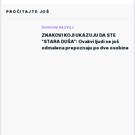
PROČITAJTE JOŠ
DUHOVNI RAZVOJ
ZNAKOVI KOJI UKAZUJU DA STE
"STARA DUŠA": Ovakvi ljudi se još
odmalena prepoznaju po dve osobine