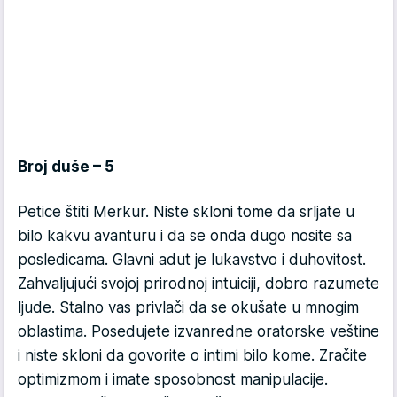
Broj duše – 5
Petice štiti Merkur. Niste skloni tome da srljate u
bilo kakvu avanturu i da se onda dugo nosite sa
posledicama. Glavni adut je lukavstvo i duhovitost.
Zahvaljujući svojoj prirodnoj intuiciji, dobro razumete
ljude. Stalno vas privlači da se okušate u mnogim
oblastima. Posedujete izvanredne oratorske veštine
i niste skloni da govorite o intimi bilo kome. Zračite
optimizmom i imate sposobnost manipulacije.