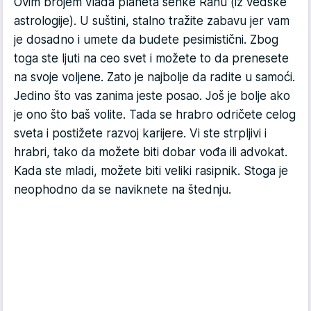
Ovim brojem vlada planeta senke Rahu (iz vedske
astrologije). U suštini, stalno tražite zabavu jer vam
je dosadno i umete da budete pesimistični. Zbog
toga ste ljuti na ceo svet i možete to da prenesete
na svoje voljene. Zato je najbolje da radite u samoći.
Jedino što vas zanima jeste posao. Još je bolje ako
je ono što baš volite. Tada se hrabro odričete celog
sveta i postižete razvoj karijere. Vi ste strpljivi i
hrabri, tako da možete biti dobar vođa ili advokat.
Kada ste mladi, možete biti veliki rasipnik. Stoga je
neophodno da se naviknete na štednju.