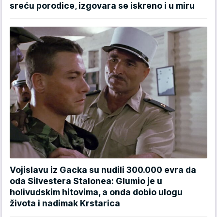
sreću porodice, izgovara se iskreno i u miru
Vojislavu iz Gacka su nudili 300.000 evra da
oda Silvestera Stalonea: Glumio je u
holivudskim hitovima, a onda dobio ulogu
života i nadimak Krstarica