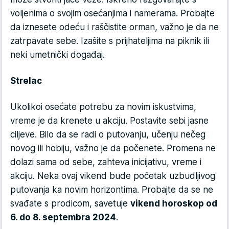
voljenima o svojim osećanjima i namerama. Probajte
da iznesete odeću i raščistite orman, važno je da ne
zatrpavate sebe. Izašite s prijhateljima na piknik ili
neki umetnički događaj.
Strelac
Ukolikoi osećate potrebu za novim iskustvima,
vreme je da krenete u akciju. Postavite sebi jasne
ciljeve. Bilo da se radi o putovanju, učenju nečeg
novog ili hobiju, važno je da počenete. Promena ne
dolazi sama od sebe, zahteva inicijativu, vreme i
akciju. Neka ovaj vikend bude početak uzbudljivog
putovanja ka novim horizontima. Probajte da se ne
svađate s prodicom, savetuje
vikend horoskop od
6. do 8. septembra 2024
.