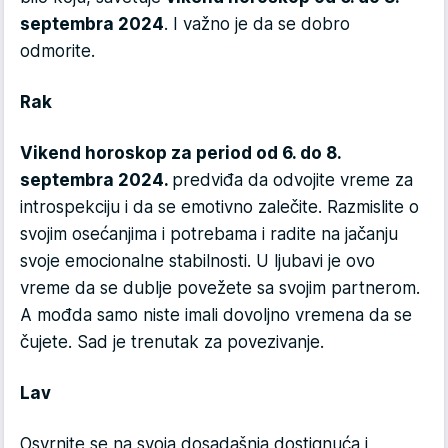
septembra 2024
. I važno je da se dobro
odmorite.
Rak
Vikend horoskop za period od 6. do 8.
septembra 2024.
predviđa da odvojite vreme za
introspekciju i da se emotivno zalečite. Razmislite o
svojim osećanjima i potrebama i radite na jačanju
svoje emocionalne stabilnosti. U ljubavi je ovo
vreme da se dublje povežete sa svojim partnerom.
A mođda samo niste imali dovoljno vremena da se
čujete. Sad je trenutak za povezivanje.
Lav
Osvrnite se na svoja dosadašnja dostignuća i