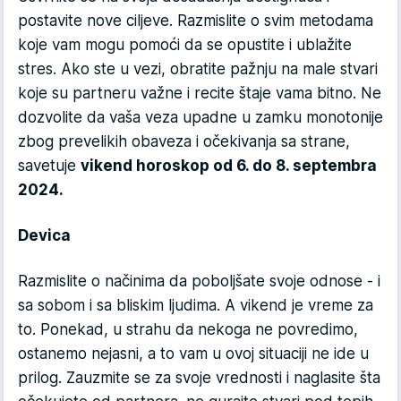
postavite nove ciljeve. Razmislite o svim metodama
koje vam mogu pomoći da se opustite i ublažite
stres. Ako ste u vezi, obratite pažnju na male stvari
koje su partneru važne i recite štaje vama bitno. Ne
dozvolite da vaša veza upadne u zamku monotonije
zbog prevelikih obaveza i očekivanja sa strane,
savetuje
vikend horoskop od 6. do 8. septembra
2024.
Devica
Razmislite o načinima da poboljšate svoje odnose - i
sa sobom i sa bliskim ljudima. A vikend je vreme za
to. Ponekad, u strahu da nekoga ne povredimo,
ostanemo nejasni, a to vam u ovoj situaciji ne ide u
prilog. Zauzmite se za svoje vrednosti i naglasite šta