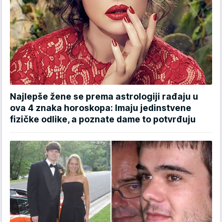
Najlepše žene se prema astrologiji rađaju u
ova 4 znaka horoskopa: Imaju jedinstvene
fizičke odlike, a poznate dame to potvrđuju