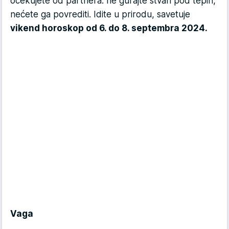
očekujete od partnera. ne gurajte stvari pod tepih,
nećete ga povrediti. Idite u prirodu, savetuje
vikend horoskop od 6. do 8. septembra 2024.
Vaga