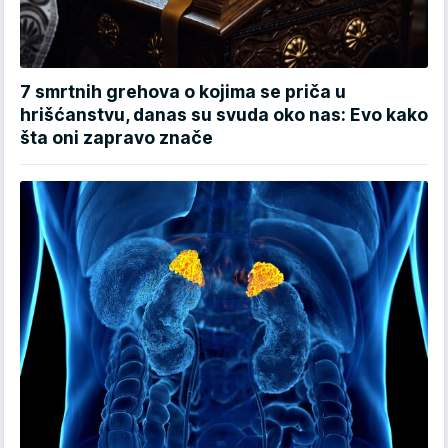
7 smrtnih grehova o kojima se priča u
hrišćanstvu, danas su svuda oko nas: Evo kako
šta oni zapravo znače