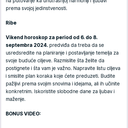
na putovanje ka unutrašnjoj harmoniji i ljubavi
prema svojoj jedinstvenosti.
Ribe
Vikend horoskop za period od 6. do 8.
septembra 2024.
predviđa da treba da se
usredsredite na planiranje i postavljanje temelja za
svoje buduće ciljeve. Razmislite šta želite da
postignete i šta vam je važno. Napravite listu ciljeva
i smislite plan koraka koje ćete preduzeti. Budite
pažljivi prema svojim snovima i idejama, ali ih učinite
konkretnim. Iskoristite slobodne dane za ljubav i
maženje.
BONUS VIDEO: