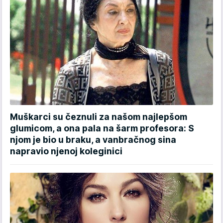
Muškarci su čeznuli za našom najlepšom
glumicom, a ona pala na šarm profesora: S
njom je bio u braku, a vanbračnog sina
napravio njenoj koleginici