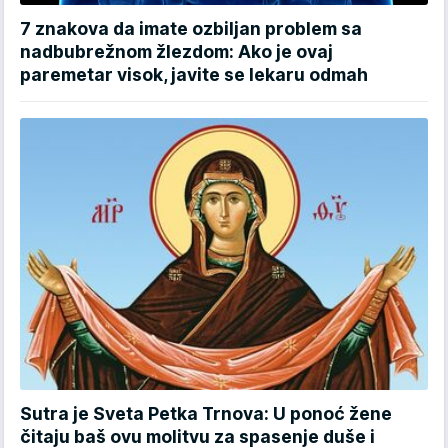
7 znakova da imate ozbiljan problem sa
nadbubrežnom žlezdom: Ako je ovaj
paremetar visok, javite se lekaru odmah
Sutra je Sveta Petka Trnova: U ponoć žene
čitaju baš ovu molitvu za spasenje duše i