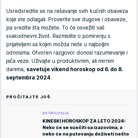
Usredsredite se na rešavanje svih kućnih obaveza
koje ste odlagali. Proverite sve dugove i obaveze,
pa sredite šta možete. To će osvežiti vaš
svakodnevni život. Razmislite o pomirenju s
prijateljem sa kojim možda niste u najboljim
odnosima. Otvoren razgovor donosi razumevanje i
jača veze. Uživajte u produktivnim, ali mirnim
danima,
savetuje vikend horoskop od 6. do 8.
septembra 2024
.
PROČITAJTE JOŠ
ASTROLOGIJA
KINESKI HOROSKOP ZA LETO 2024:
Neko će se suočiti sa izazovima, a
neko će na putovanju doživeti nešto