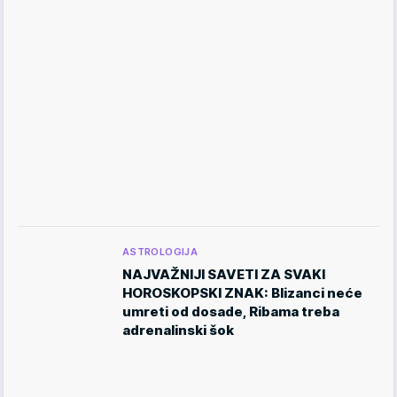
ASTROLOGIJA
NAJVAŽNIJI SAVETI ZA SVAKI
HOROSKOPSKI ZNAK: Blizanci neće
umreti od dosade, Ribama treba
adrenalinski šok