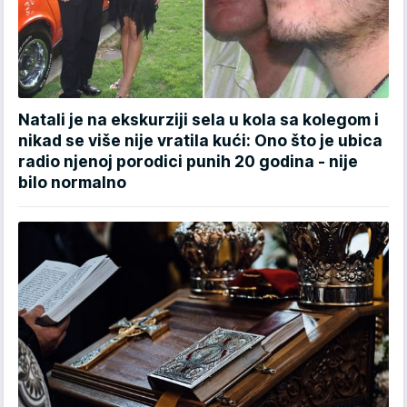
Natali je na ekskurziji sela u kola sa kolegom i
nikad se više nije vratila kući: Ono što je ubica
radio njenoj porodici punih 20 godina - nije
bilo normalno