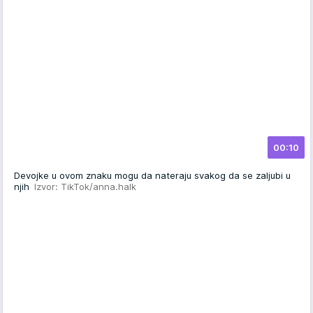
00:10
Devojke u ovom znaku mogu da nateraju svakog da se zaljubi u
njih
Izvor: TikTok/anna.halk