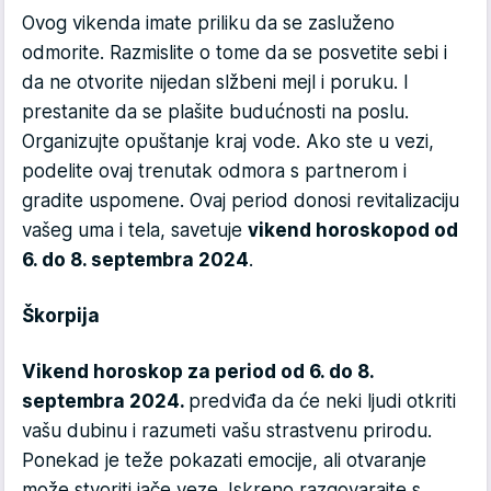
Ovog vikenda imate priliku da se zasluženo
odmorite. Razmislite o tome da se posvetite sebi i
da ne otvorite nijedan slžbeni mejl i poruku. I
prestanite da se plašite budućnosti na poslu.
Organizujte opuštanje kraj vode. Ako ste u vezi,
podelite ovaj trenutak odmora s partnerom i
gradite uspomene. Ovaj period donosi revitalizaciju
vašeg uma i tela, savetuje
vikend horoskop
od od
6. do 8. septembra 2024
.
Škorpija
Vikend horoskop za period od 6. do 8.
septembra 2024.
predviđa da će neki ljudi otkriti
vašu dubinu i razumeti vašu strastvenu prirodu.
Ponekad je teže pokazati emocije, ali otvaranje
može stvoriti jače veze. Iskreno razgovarajte s