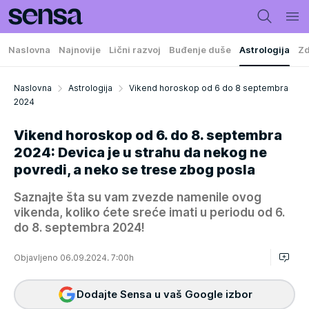
Naslovna
Najnovije
Lični razvoj
Buđenje duše
Astrologija
Zd
Naslovna
Astrologija
Vikend horoskop od 6 do 8 septembra
2024
Vikend horoskop od 6. do 8. septembra
2024: Devica je u strahu da nekog ne
povredi, a neko se trese zbog posla
Saznajte šta su vam zvezde namenile ovog
vikenda, koliko ćete sreće imati u periodu od 6.
do 8. septembra 2024!
Objavljeno 06.09.2024. 7:00h
Dodajte Sensa u vaš Google izbor