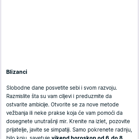
Blizanci
Slobodne dane posvetite sebi i svom razvoju.
Razmislite šta su vam ciljevi i preduzmite da
ostvarite ambicije. Otvorite se za nove metode
vežbanja ili neke prakse koja će vam pomoći da
dosegnete unutrašnji mir. Krenite na izlet, pozovite
prijatelje, javite se simpatiji. Samo pokrenete radnju,
bilo koju, savetuje
vikend horoskop od 6. do 8.