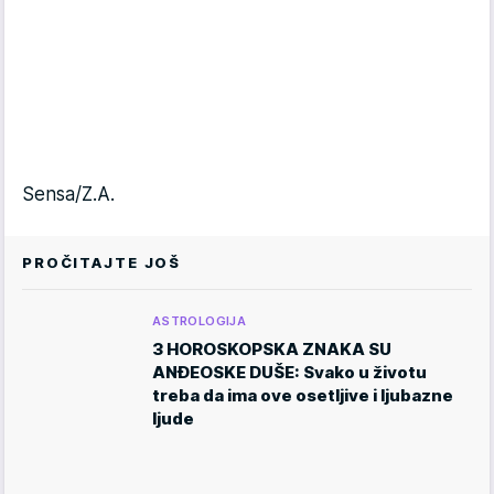
Sensa/Z.A.
PROČITAJTE JOŠ
ASTROLOGIJA
3 HOROSKOPSKA ZNAKA SU
ANĐEOSKE DUŠE: Svako u životu
treba da ima ove osetljive i ljubazne
ljude