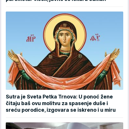
Sutra je Sveta Petka Trnova: U ponoć žene
čitaju baš ovu molitvu za spasenje duše i
sreću porodice, izgovara se iskreno i u miru