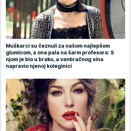
Muškarci su čeznuli za našom najlepšom
glumicom, a ona pala na šarm profesora: S
njom je bio u braku, a vanbračnog sina
napravio njenoj koleginici