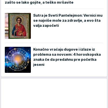
zašto se lako gojite, a teško mršavite
Sutra je Sveti Pantelejmon: Vernici mu
se najviše mole za zdravlje, a evo šta
valja započeti
Konačno vraćaju dugove i izlaze iz
problema sa novcem: 4 horoskopska
znaka če da predahnu pre početka
jeseni