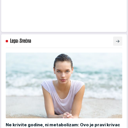
Ne krivite godine, ni metabolizam: Ovo je pravi krivac