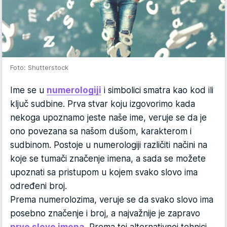
Foto: Shutterstock
Ime se u
numerologiji
i simbolici smatra kao kod ili
ključ sudbine. Prva stvar koju izgovorimo kada
nekoga upoznamo jeste naše ime, veruje se da je
ono povezana sa našom dušom, karakterom i
sudbinom. Postoje u numerologiji različiti načini na
koje se tumači značenje imena, a sada se možete
upoznati sa pristupom u kojem svako slovo ima
određeni broj.
Prema numerolozima, veruje se da svako slovo ima
posebno značenje i broj, a najvažnije je zapravo