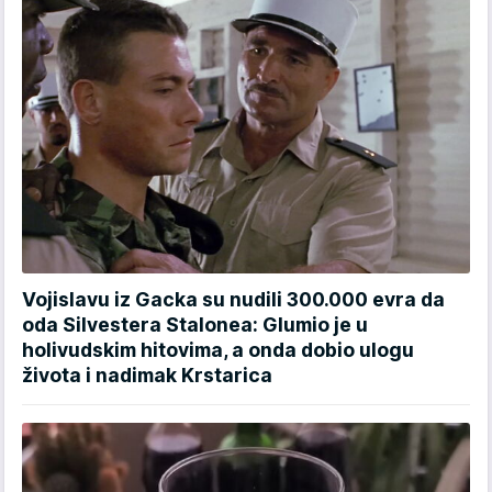
Vojislavu iz Gacka su nudili 300.000 evra da
oda Silvestera Stalonea: Glumio je u
holivudskim hitovima, a onda dobio ulogu
života i nadimak Krstarica