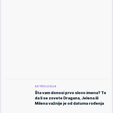
ASTROLOGIJA
Šta vam donosi prvo slovo imena? To
da li se zovete Dragana, Jelena ili
Milena važnije je od datuma rođenja