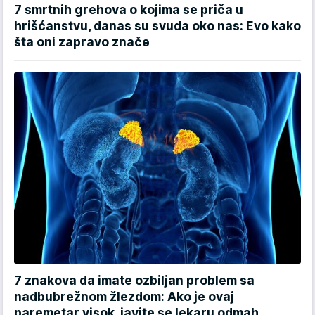
7 smrtnih grehova o kojima se priča u
hrišćanstvu, danas su svuda oko nas: Evo kako
šta oni zapravo znače
7 znakova da imate ozbiljan problem sa
nadbubrežnom žlezdom: Ako je ovaj
paremetar visok, javite se lekaru odmah