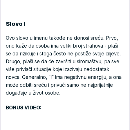
Slovo I
Ovo slovo u imenu takođe ne donosi sreću. Prvo,
ono kaže da osoba ima veliki broj strahova - plaši
se da rizikuje i stoga često ne postiže svoje ciljeve.
Drugo, plaši se da će završiti u siromaštvu, pa sve
više privlači situacije koje izazivaju nedostatak
novca. Generalno, "I" ima negativnu energiju, a ona
može odbiti sreću i privući samo ne najprijatnije
događaje u život osobe.
BONUS VIDEO: