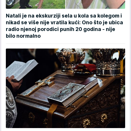
Natali je na ekskurziji sela u kola sa kolegom i
nikad se više nije vratila kući: Ono što je ubica
radio njenoj porodici punih 20 godina - nije
bilo normalno