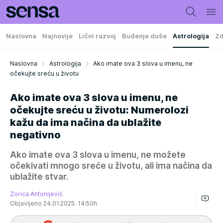
Naslovna
Najnovije
Lični razvoj
Buđenje duše
Astrologija
Zd
Naslovna
Astrologija
Ako imate ova 3 slova u imenu, ne
očekujte sreću u životu
Ako imate ova 3 slova u imenu, ne
očekujte sreću u životu: Numerolozi
kažu da ima načina da ublažite
negativno
Ako imate ova 3 slova u imenu, ne možete
očekivati mnogo sreće u životu, ali ima načina da
ublažite stvar.
Zorica Antonijević
Objavljeno 24.01.2025. 14:50h