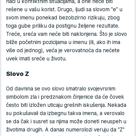
naći u konfliktnim situacijama, a one neće biti
rešene u vašu korist. Drugo, ljudi sa slovom "e" u
svom imenu ponekad bezobzirno rizikuju, zbog
toga gube priliku da postignu željene rezultate.
Treće, sreća vam neće biti naklonjena. Što je slovo
bliže početnim pozicijama u imenu (ili, ako ih ima
više od jednog), veća je verovatnoća da nećete
uvek imati sreće u životu.
Slovo Z
Od davnina se ovo slovo smatralo svojevrsnim
simbolom zla i predznakom činjenice da će čovek
često biti izložen uticaju grešnih iskušenja. Nekada
su pokušavali da izbegnu takva imena, a verovalo
se da čak i susret sa njima može doneti neuspeh u
životima drugih. A danas numerolozi veruju da "Z"