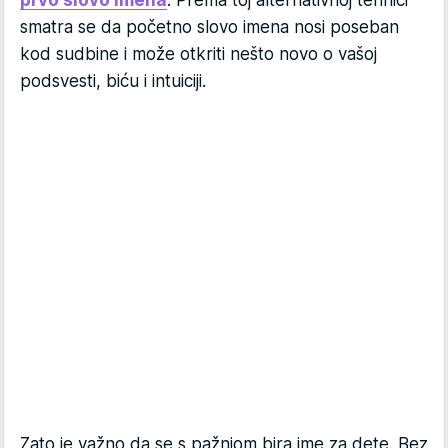
prvo slovo imena
. Prema toj alternativnoj tehnici
smatra se da početno slovo imena nosi poseban
kod sudbine i može otkriti nešto novo o vašoj
podsvesti, biću i intuiciji.
Zato je važno da se s pažnjom bira ime za dete. Bez