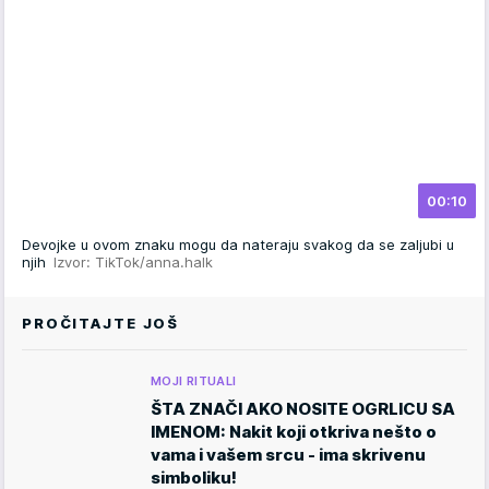
00:10
Devojke u ovom znaku mogu da nateraju svakog da se zaljubi u
njih
Izvor: TikTok/anna.halk
PROČITAJTE JOŠ
MOJI RITUALI
ŠTA ZNAČI AKO NOSITE OGRLICU SA
IMENOM: Nakit koji otkriva nešto o
vama i vašem srcu - ima skrivenu
simboliku!