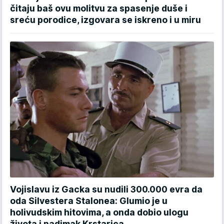
čitaju baš ovu molitvu za spasenje duše i
sreću porodice, izgovara se iskreno i u miru
Vojislavu iz Gacka su nudili 300.000 evra da
oda Silvestera Stalonea: Glumio je u
holivudskim hitovima, a onda dobio ulogu
života i nadimak Krstarica