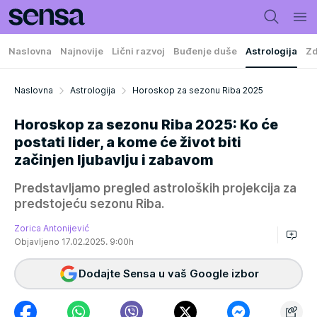
Naslovna
Najnovije
Lični razvoj
Buđenje duše
Astrologija
Zd
Naslovna
Astrologija
Horoskop za sezonu Riba 2025
Horoskop za sezonu Riba 2025: Ko će
postati lider, a kome će život biti
začinjen ljubavlju i zabavom
Predstavljamo pregled astroloških projekcija za
predstojeću sezonu Riba.
Zorica Antonijević
Objavljeno 17.02.2025. 9:00h
Dodajte Sensa u vaš Google izbor