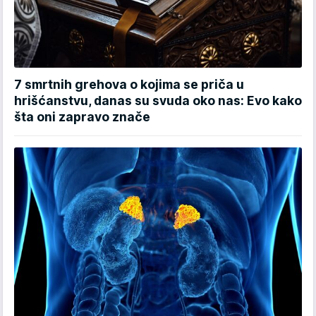
7 smrtnih grehova o kojima se priča u
hrišćanstvu, danas su svuda oko nas: Evo kako
šta oni zapravo znače