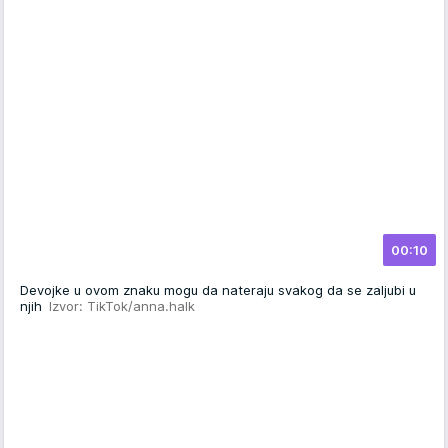
00:10
Devojke u ovom znaku mogu da nateraju svakog da se zaljubi u
njih
Izvor: TikTok/anna.halk