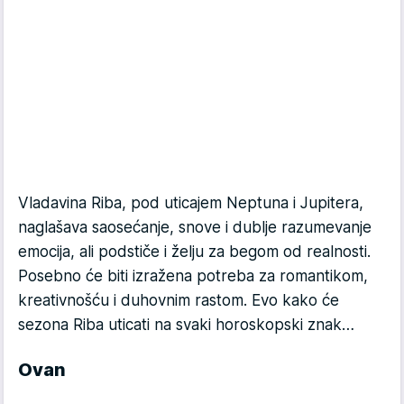
Vladavina Riba, pod uticajem Neptuna i Jupitera,
naglašava saosećanje, snove i dublje razumevanje
emocija, ali podstiče i želju za begom od realnosti.
Posebno će biti izražena potreba za romantikom,
kreativnošću i duhovnim rastom. Evo kako će
sezona Riba uticati na svaki horoskopski znak…
Ovan