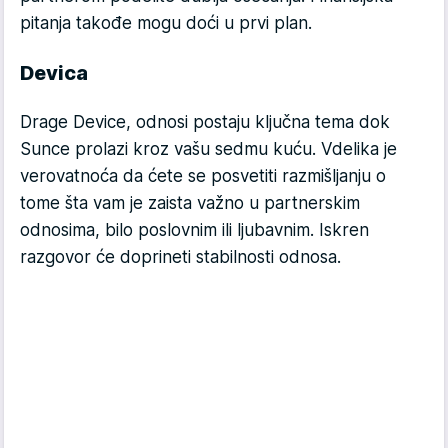
pitanja takođe mogu doći u prvi plan.
Devica
Drage Device, odnosi postaju ključna tema dok
Sunce prolazi kroz vašu sedmu kuću. Vdelika je
verovatnoća da ćete se posvetiti razmišljanju o
tome šta vam je zaista važno u partnerskim
odnosima, bilo poslovnim ili ljubavnim. Iskren
razgovor će doprineti stabilnosti odnosa.