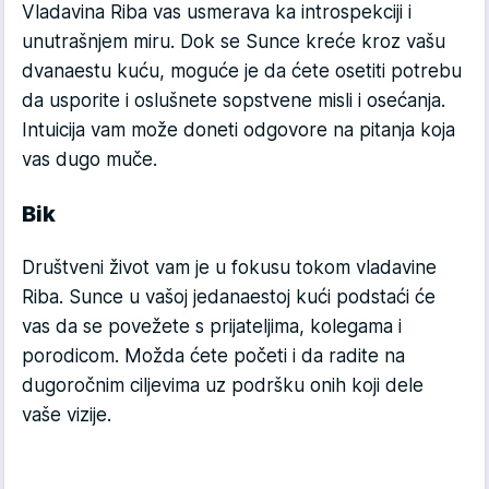
Vladavina Riba vas usmerava ka introspekciji i
unutrašnjem miru. Dok se Sunce kreće kroz vašu
dvanaestu kuću, moguće je da ćete osetiti potrebu
da usporite i oslušnete sopstvene misli i osećanja.
Intuicija vam može doneti odgovore na pitanja koja
vas dugo muče.
Bik
Društveni život vam je u fokusu tokom vladavine
Riba. Sunce u vašoj jedanaestoj kući podstaći će
vas da se povežete s prijateljima, kolegama i
porodicom. Možda ćete početi i da radite na
dugoročnim ciljevima uz podršku onih koji dele
vaše vizije.