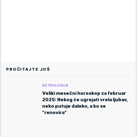
PROČITAJTE JOŠ
ASTROLOGIJA
Veliki mesečni horoskop za februar
2025: Nekog će ugrejati vrela ljubav,
neko putuje daleko, a ko se
"renovira"