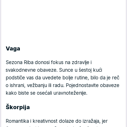
Vaga
Sezona Riba donosi fokus na zdravlje i
svakodnevne obaveze. Sunce u šestoj kući
podstiče vas da uvedete bolje rutine, bilo da je reč
o ishrani, vežbanju ili radu. Pojednostavite obaveze
kako biste se osećali uravnoteženije.
Škorpija
Romantika i kreativnost dolaze do izražaja, jer