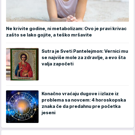
Ne krivite godine, ni metabolizam: Ovo je pravi krivac
zašto se lako gojite, a teško mršavite
Sutra je Sveti Pantelejmon: Vernici mu
se najviše mole za zdravlje, a evo šta
valja započeti
Konačno vraćaju dugove i izlaze iz
problema sa novcem: 4 horoskopska
znaka če da predahnu pre početka
jeseni