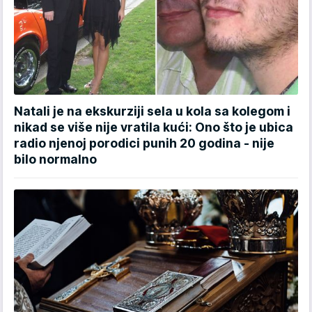
Natali je na ekskurziji sela u kola sa kolegom i
nikad se više nije vratila kući: Ono što je ubica
radio njenoj porodici punih 20 godina - nije
bilo normalno