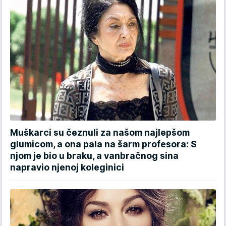
Muškarci su čeznuli za našom najlepšom
glumicom, a ona pala na šarm profesora: S
njom je bio u braku, a vanbračnog sina
napravio njenoj koleginici