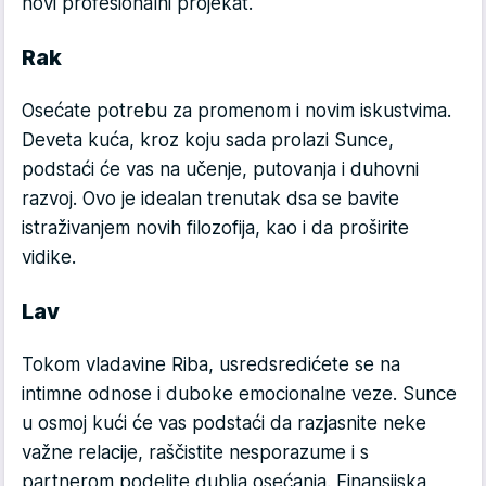
novi profesionalni projekat.
Rak
Osećate potrebu za promenom i novim iskustvima.
Deveta kuća, kroz koju sada prolazi Sunce,
podstaći će vas na učenje, putovanja i duhovni
razvoj. Ovo je idealan trenutak dsa se bavite
istraživanjem novih filozofija, kao i da proširite
vidike.
Lav
Tokom vladavine Riba, usredsredićete se na
intimne odnose i duboke emocionalne veze. Sunce
u osmoj kući će vas podstaći da razjasnite neke
važne relacije, raščistite nesporazume i s
partnerom podelite dublja osećanja. Finansijska