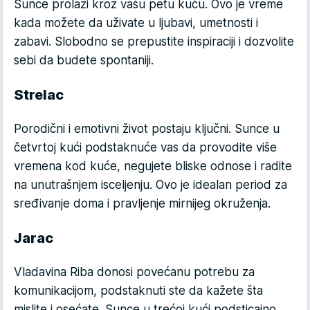
Sunce prolazi kroz vašu petu kuću. Ovo je vreme
kada možete da uživate u ljubavi, umetnosti i
zabavi. Slobodno se prepustite inspiraciji i dozvolite
sebi da budete spontaniji.
Strelac
Porodični i emotivni život postaju ključni. Sunce u
četvrtoj kući podstaknuće vas da provodite više
vremena kod kuće, negujete bliske odnose i radite
na unutrašnjem isceljenju. Ovo je idealan period za
sređivanje doma i pravljenje mirnijeg okruženja.
Jarac
Vladavina Riba donosi povećanu potrebu za
komunikacijom, podstaknuti ste da kažete šta
mislite i osećate. Sunce u trećoj kući podsticajno