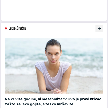
Ne krivite godine, ni metabolizam: Ovo je pravi krivac
zašto se lako gojite, a teško mršavite