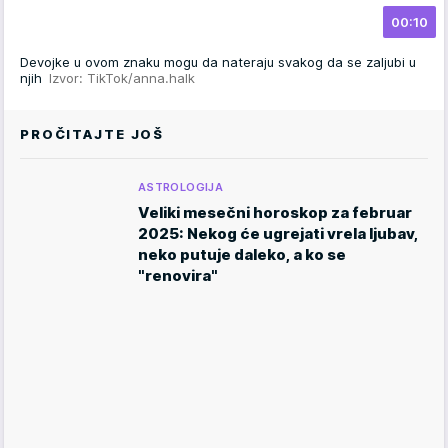
00:10
Devojke u ovom znaku mogu da nateraju svakog da se zaljubi u
njih
Izvor: TikTok/anna.halk
PROČITAJTE JOŠ
ASTROLOGIJA
Veliki mesečni horoskop za februar
2025: Nekog će ugrejati vrela ljubav,
neko putuje daleko, a ko se
"renovira"