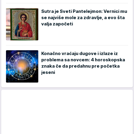
Sutra je Sveti Pantelejmon: Vernici mu
se najviše mole za zdravlje, a evo šta
valja započeti
Konačno vraćaju dugove i izlaze iz
problema sa novcem: 4 horoskopska
znaka če da predahnu pre početka
jeseni