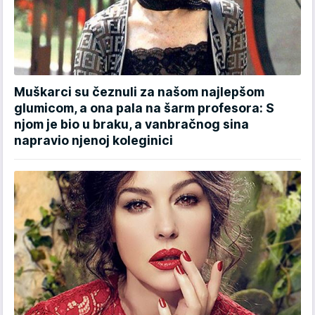
Muškarci su čeznuli za našom najlepšom
glumicom, a ona pala na šarm profesora: S
njom je bio u braku, a vanbračnog sina
napravio njenoj koleginici