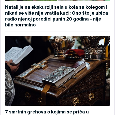
Natali je na ekskurziji sela u kola sa kolegom i
nikad se više nije vratila kući: Ono što je ubica
radio njenoj porodici punih 20 godina - nije
bilo normalno
7 smrtnih grehova o kojima se priča u