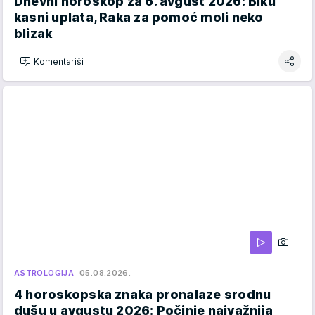
Dnevni horoskop za 6. avgust 2026: Biku
kasni uplata, Raka za pomoć moli neko
blizak
Komentariši
ASTROLOGIJA
05.08.2026.
4 horoskopska znaka pronalaze srodnu
dušu u avgustu 2026: Počinje najvažnija