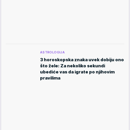
ASTROLOGIJA
3 horoskopska znaka uvek dobiju ono
što žele: Za nekoliko sekundi
ubediće vas da igrate po njihovim
pravilima