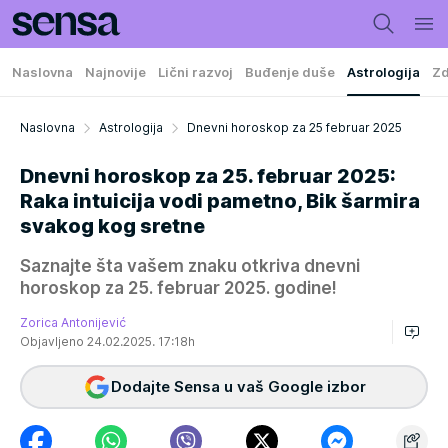
Naslovna
Najnovije
Lični razvoj
Buđenje duše
Astrologija
Zd
Naslovna
Astrologija
Dnevni horoskop za 25 februar 2025
Dnevni horoskop za 25. februar 2025:
Raka intuicija vodi pametno, Bik šarmira
svakog kog sretne
Saznajte šta vašem znaku otkriva dnevni
horoskop za 25. februar 2025. godine!
Zorica Antonijević
Objavljeno 24.02.2025. 17:18h
Dodajte Sensa u vaš Google izbor