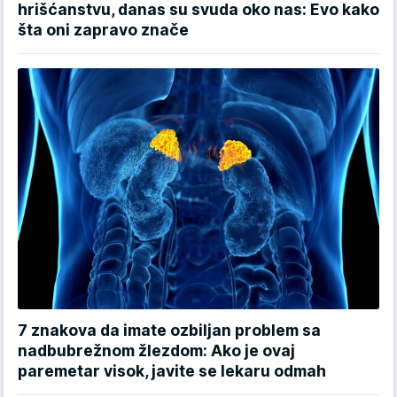
hrišćanstvu, danas su svuda oko nas: Evo kako
šta oni zapravo znače
7 znakova da imate ozbiljan problem sa
nadbubrežnom žlezdom: Ako je ovaj
paremetar visok, javite se lekaru odmah