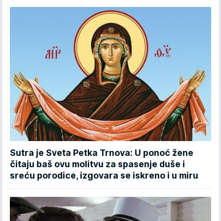
Sutra je Sveta Petka Trnova: U ponoć žene
čitaju baš ovu molitvu za spasenje duše i
sreću porodice, izgovara se iskreno i u miru