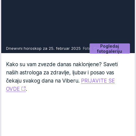
Pogledaj
Dnewvni horoskop za 25. februar 2025
Foto: Canva
fotogaleriju
Kako su vam zvezde danas naklonjene? Saveti
naših astrologa za zdravlje, ljubav i posao vas
čekaju svakog dana na Viberu.
PRIJAVITE SE
OVDE
.