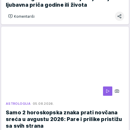
ljubavna priča godine ili života
Komentariši
ASTROLOGIJA
05.08.2026.
Samo 2 horoskopska znaka prati novčana
sreća u avgustu 2026: Pare i prilike pristižu
sa svih strana