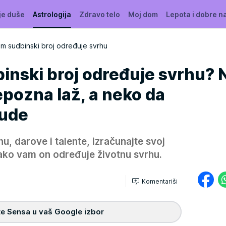
je duše
Astrologija
Zdravo telo
Moj dom
Lepota i dobre n
m sudbinski broj određuje svrhu
inski broj određuje svrhu? 
epozna laž, a neko da
jude
rhu, darove i talente, izračunajte svoj
 kako vam on određuje životnu svrhu.
Komentariši
e Sensa u vaš Google izbor