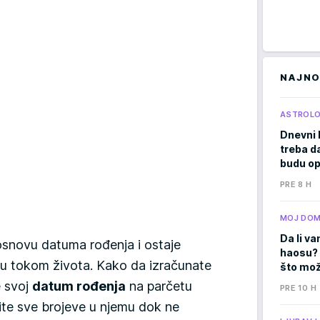
NAJNO
ASTROLO
Dnevni 
treba d
budu op
PRE 8 H
MOJ DO
Da li va
osnovu datuma rođenja i ostaje
haosu? 
u tokom života. Kako da izračunate
što mož
e svoj
datum rođenja
na parčetu
PRE 10 H
ite sve brojeve u njemu dok ne