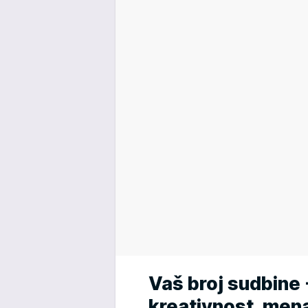
Vaš broj sudbine -
kreativnost, me