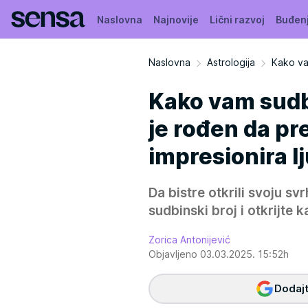
Naslovna
Najnovije
Lični razvoj
Buđen
Naslovna
Astrologija
Kako va
Kako vam sudb
je rođen da pr
impresionira l
Da bistre otkrili svoju sv
sudbinski broj i otkrijte
Zorica Antonijević
Objavljeno 03.03.2025. 15:52h
Dodajt