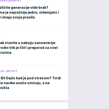
I SEKSUALNOST
zličite generacije vide brak?
 je najvažnije jedno, milenijalci i
i imaju svoja pravila
M
ak stavite u saksiju sanseverije:
rodni trik je štit i preporod za cvet
rućina
JA I ANTIST…
 Bil Gejts kad je pod stresom? Tvrdi
ve navike uveče smiruju, a ne
 ništa