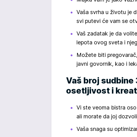
Vaša svrha u životu je d
svi putevi će vam se otvo
Vaš zadatak je da volite
lepota ovog sveta i nje
Možete biti pregovarač,
javni govornik, kao i leka
Vaš broj sudbine 
osetljivost i krea
Vi ste veoma bistra osob
ali morate da joj dozvol
Vaša snaga su optimizam