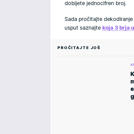
dobijete jednocifren broj.
Sada pročitajte dekodiranje 
usput saznajte
koja 3 brja
PROČITAJTE JOŠ
A
K
m
e
g