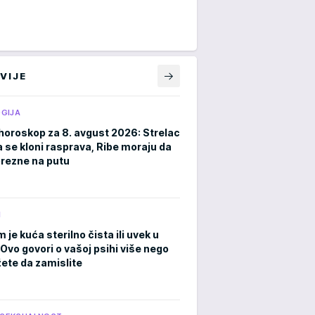
VIJE
GIJA
horoskop za 8. avgust 2026: Strelac
a se kloni rasprava, Ribe moraju da
rezne na putu
M
m je kuća sterilno čista ili uvek u
Ovo govori o vašoj psihi više nego
ete da zamislite