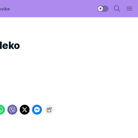
avike
Neko