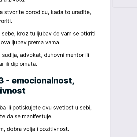
a stvorite porodicu, kada to uradite,
riti.
 sebe, kroz tu ljubav će vam se otkriti
gova ljubav prema vama.
 sudija, advokat, duhovni mentor ili
r ili diplomata.
3 - emocionalnost,
tivnost
a ili potiskujete ovu svetlost u sebi,
ite da se manifestuje.
, dobra volja i pozitivnost.