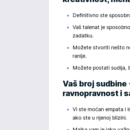
Definitivno ste sposobni
Vaš talenat je sposobno
zadatku.
Možete stvoriti nešto n
ranije.
Možete postati sudija, b
Vaš broj sudbine -
ravnopravnost i s
Vi ste moćan empata i i
ako ste u njenoj blizini.
Majka vam je jako važna