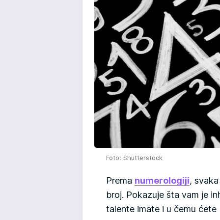
Foto: Shutterstock
Prema
numerologiji
, svaka
broj. Pokazuje šta vam je in
talente imate i u čemu ćete b