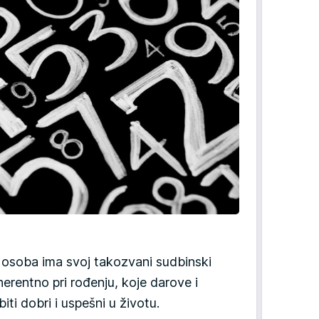
 osoba ima svoj takozvani sudbinski
herentno pri rođenju, koje darove i
iti dobri i uspešni u životu.