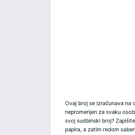
Ovaj broj se izračunava na 
nepromenjen za svaku osob
svoj sudbinski broj? Zapišit
papira, a zatim redom saber