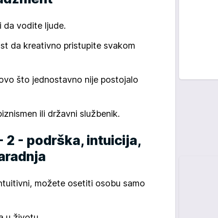
 da vodite ljude.
st da kreativno pristupite svakom
ovo što jednostavno nije postojalo
iznismen ili državni službenik.
 2 - podrška, intuicija,
aradnja
ntuitivni, možete osetiti osobu samo
 u životu.