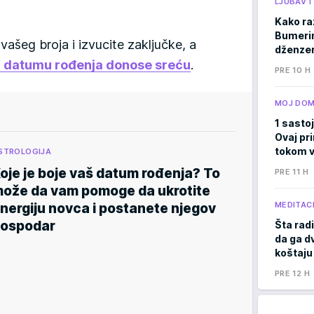
LJUBAV 
Kako ra
Bumerima
vašeg broja i izvucite zaključke, a
dženzer
 u datumu rođenja donose sreću
.
PRE 10 H
MOJ DO
1 sastoj
Ovaj pri
tokom v
STROLOGIJA
oje je boje vaš datum rođenja? To
PRE 11 H
ože da vam pomoge da ukrotite
MEDITACI
nergiju novca i postanete njegov
ospodar
Šta radi
da ga d
koštaju
PRE 12 H