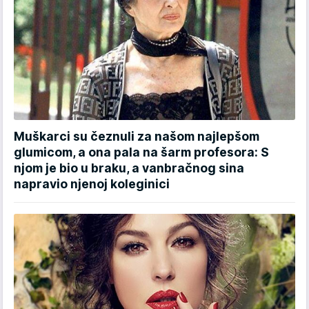
Muškarci su čeznuli za našom najlepšom
glumicom, a ona pala na šarm profesora: S
njom je bio u braku, a vanbračnog sina
napravio njenoj koleginici