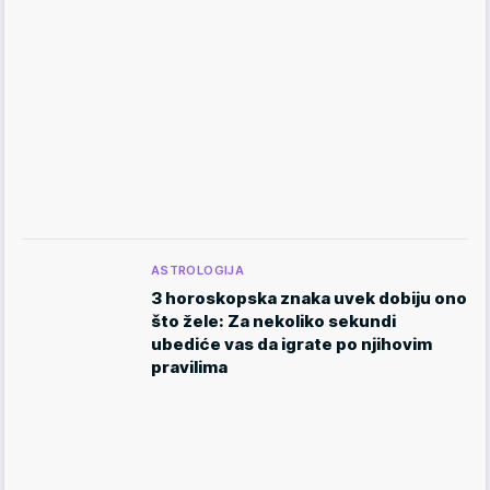
ASTROLOGIJA
3 horoskopska znaka uvek dobiju ono
što žele: Za nekoliko sekundi
ubediće vas da igrate po njihovim
pravilima