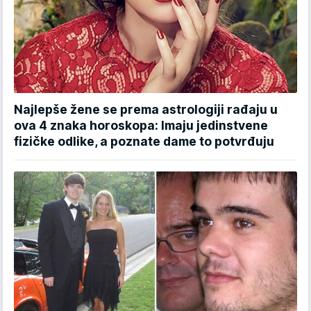
Najlepše žene se prema astrologiji rađaju u
ova 4 znaka horoskopa: Imaju jedinstvene
fizičke odlike, a poznate dame to potvrđuju