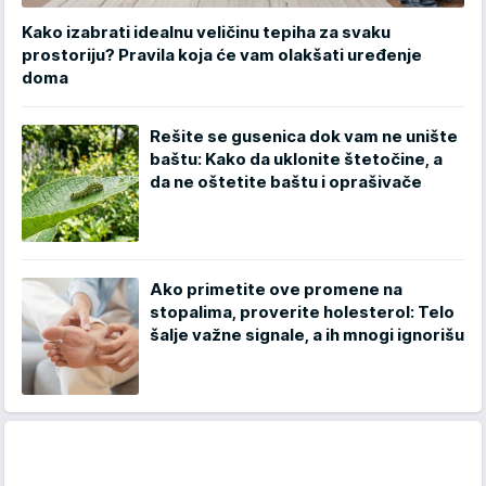
Kako izabrati idealnu veličinu tepiha za svaku
prostoriju? Pravila koja će vam olakšati uređenje
doma
Rešite se gusenica dok vam ne unište
baštu: Kako da uklonite štetočine, a
da ne oštetite baštu i oprašivače
Ako primetite ove promene na
stopalima, proverite holesterol: Telo
šalje važne signale, a ih mnogi ignorišu