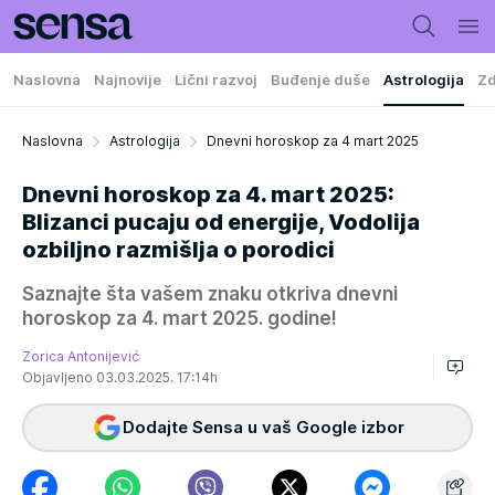
Naslovna
Najnovije
Lični razvoj
Buđenje duše
Astrologija
Zd
Naslovna
Astrologija
Dnevni horoskop za 4 mart 2025
Dnevni horoskop za 4. mart 2025:
Blizanci pucaju od energije, Vodolija
ozbiljno razmišlja o porodici
Saznajte šta vašem znaku otkriva dnevni
horoskop za 4. mart 2025. godine!
Zorica Antonijević
Objavljeno 03.03.2025. 17:14h
Dodajte Sensa u vaš Google izbor