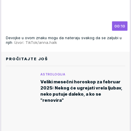
00:10
Devojke u ovom znaku mogu da nateraju svakog da se zaljubi u
njih
Izvor: TikTok/anna.halk
PROČITAJTE JOŠ
ASTROLOGIJA
Veliki mesečni horoskop za februar
2025: Nekog će ugrejati vrela ljubav,
neko putuje daleko, a ko se
"renovira"