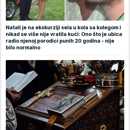
Natali je na ekskurziji sela u kola sa kolegom i
nikad se više nije vratila kući: Ono što je ubica
radio njenoj porodici punih 20 godina - nije
bilo normalno