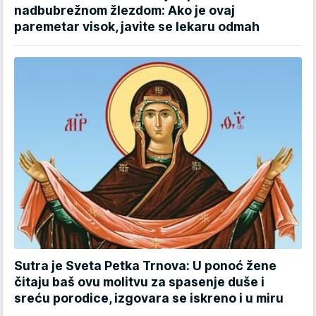
nadbubrežnom žlezdom: Ako je ovaj
paremetar visok, javite se lekaru odmah
Sutra je Sveta Petka Trnova: U ponoć žene
čitaju baš ovu molitvu za spasenje duše i
sreću porodice, izgovara se iskreno i u miru