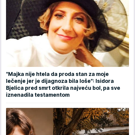
"Majka nije htela da proda stan za moje
lečenje jer je dijagnoza bila loše": Isidora
Bjelica pred smrt otkrila najveću bol, pa sve
iznenadila testamentom