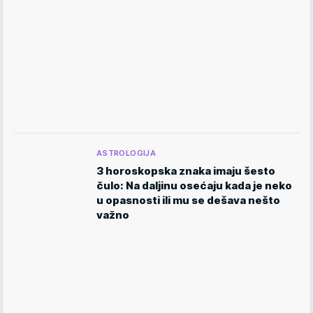
ASTROLOGIJA
3 horoskopska znaka imaju šesto
čulo: Na daljinu osećaju kada je neko
u opasnosti ili mu se dešava nešto
važno