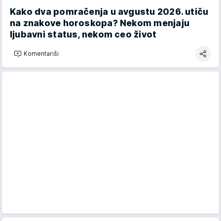
Kako dva pomračenja u avgustu 2026. utiču
na znakove horoskopa? Nekom menjaju
ljubavni status, nekom ceo život
Komentariši