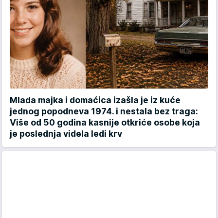
Mlada majka i domaćica izašla je iz kuće
jednog popodneva 1974. i nestala bez traga:
Više od 50 godina kasnije otkriće osobe koja
je poslednja videla ledi krv