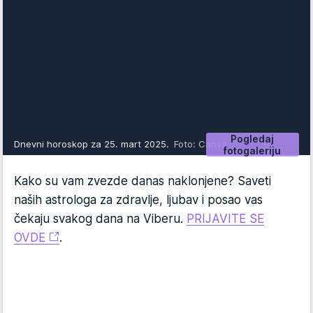
Pogledaj
Dnevni horoskop za 25. mart 2025.
Foto: Canva
fotogaleriju
Kako su vam zvezde danas naklonjene? Saveti
naših astrologa za zdravlje, ljubav i posao vas
čekaju svakog dana na Viberu.
PRIJAVITE SE
OVDE
.