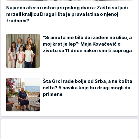
Najveća afera u istoriji srpskog dvora: Zašto su ljudi
mrzeli kraljicu Dragu i šta je prava istina o njenoj
trudnoći?
"Sramota me bilo da izađem na ulicu, a
moj krst je lep": Maja Kovačević o
životu sa 11 dece nakon smrti supruga
Šta Grci rade bolje od Srba, a ne košta
ništa? 5 navika koje bi i drugi mogli da
primene