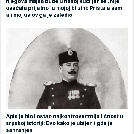
njegova majka bude u našoj kući jer se „nije
osećala prijatno“ u mojoj blizini: Pristala sam
ali moj uslov ga je zaledio
Apis je bio i ostao najkontroverznija ličnost u
srpskoj istoriji: Evo kako je ubijen i gde je
sahranjen