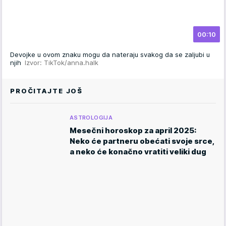
00:10
Devojke u ovom znaku mogu da nateraju svakog da se zaljubi u
njih
Izvor: TikTok/anna.halk
PROČITAJTE JOŠ
ASTROLOGIJA
Mesečni horoskop za april 2025:
Neko će partneru obećati svoje srce,
a neko će konačno vratiti veliki dug