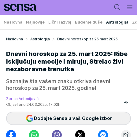
Naslovna
Najnovije
Lični razvoj
Buđenje duše
Astrologija
Zd
Naslovna
Astrologija
Dnevni horoskop za 25 mart 2025
Dnevni horoskop za 25. mart 2025: Ribe
isključuju emocije i miruju, Strelac živi
nezaboravne trenutke
Saznajte šta vašem znaku otkriva dnevni
horoskop za 25. mart 2025. godine!
Zorica Antonijević
Objavljeno 24.03.2025. 17:02h
Dodajte Sensa u vaš Google izbor