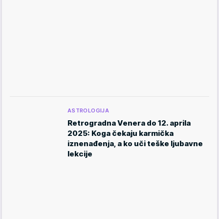
ASTROLOGIJA
Retrogradna Venera do 12. aprila
2025: Koga čekaju karmička
iznenađenja, a ko uči teške ljubavne
lekcije