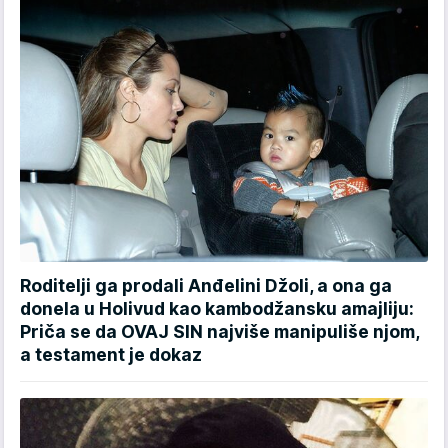
Roditelji ga prodali Anđelini Džoli, a ona ga
donela u Holivud kao kambodžansku amajliju:
Priča se da OVAJ SIN najviše manipuliše njom,
a testament je dokaz