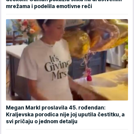
mrežama i podelila emotivne reči
Megan Markl proslavila 45. rođendan:
Kraljevska porodica nije joj uputila čestitku, a
svi pričaju o jednom detalju