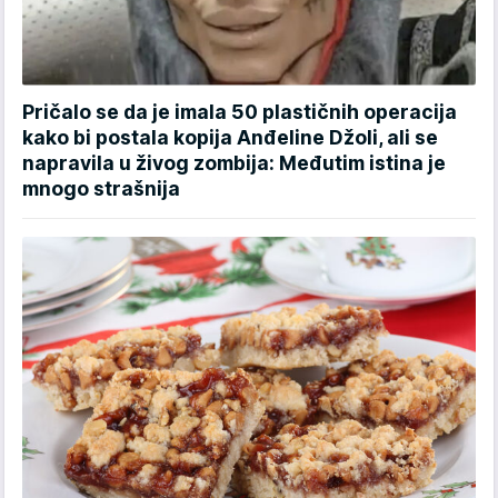
Pričalo se da je imala 50 plastičnih operacija
kako bi postala kopija Anđeline Džoli, ali se
napravila u živog zombija: Međutim istina je
mnogo strašnija