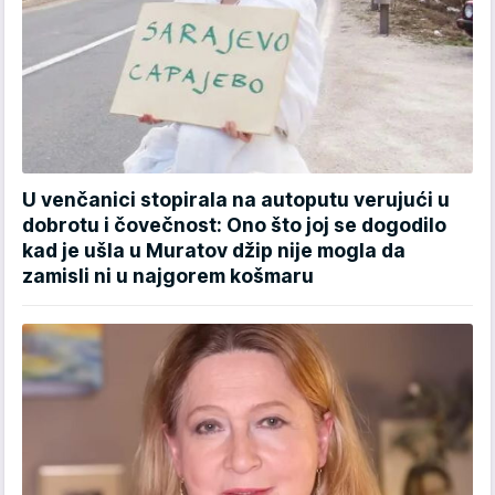
U venčanici stopirala na autoputu verujući u
dobrotu i čovečnost: Ono što joj se dogodilo
kad je ušla u Muratov džip nije mogla da
zamisli ni u najgorem košmaru