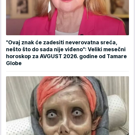
"Ovaj znak će zadesiti neverovatna sreća,
nešto što do sada nije viđeno": Veliki mesečni
horoskop za AVGUST 2026. godine od Tamare
Globe