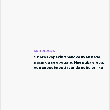
ASTROLOGIJA
5 horoskopskih znakova uvek nađe
način da se obogate: Nije puka sreća,
već sposobnosti i dar da uoče priliku