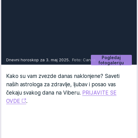
Pogledaj
Dnevni horoskop za 3. maj 2025.
Foto: Canva
fotogaleriju
Kako su vam zvezde danas naklonjene? Saveti
naših astrologa za zdravlje, ljubav i posao vas
čekaju svakog dana na Viberu.
PRIJAVITE SE
OVDE
.