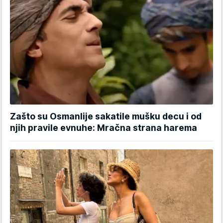
Zašto su Osmanlije sakatile mušku decu i od
njih pravile evnuhe: Mračna strana harema