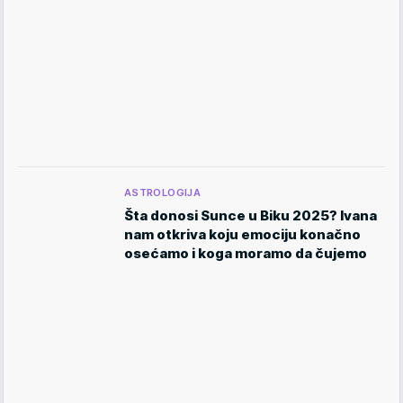
ASTROLOGIJA
Šta donosi Sunce u Biku 2025? Ivana
nam otkriva koju emociju konačno
osećamo i koga moramo da čujemo