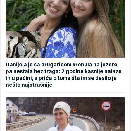
Danijela je sa drugaricom krenula na jezero,
pa nestala bez traga: 2 godine kasnije nalaze
ih u pećini, a priča o tome šta im se desilo je
nešto najstrašnije