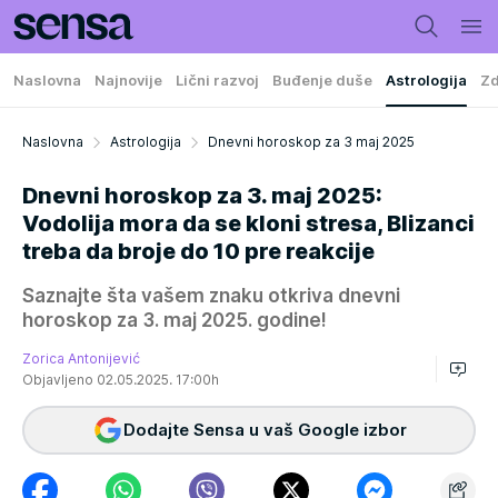
Naslovna
Najnovije
Lični razvoj
Buđenje duše
Astrologija
Zd
Naslovna
Astrologija
Dnevni horoskop za 3 maj 2025
Dnevni horoskop za 3. maj 2025:
Vodolija mora da se kloni stresa, Blizanci
treba da broje do 10 pre reakcije
Saznajte šta vašem znaku otkriva dnevni
horoskop za 3. maj 2025. godine!
Zorica Antonijević
Objavljeno 02.05.2025. 17:00h
Dodajte Sensa u vaš Google izbor