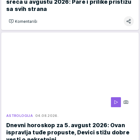
sreća u avgustu 2026: Pare i prilike pristižu
sa svih strana
Komentariši
ASTROLOGIJA
04.08.2026.
Dnevni horoskop za 5. avgust 2026: Ovan
ispravlja tuđe propuste, Devici stižu dobre
vesti o nekretnini