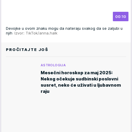
00:10
Devojke u ovom znaku mogu da nateraju svakog da se zaljubi u
njih
Izvor: TikTok/anna.halk
PROČITAJTE JOŠ
ASTROLOGIJA
Mesečni horoskop za maj 2025:
Nekog očekuje sudbinski poslovni
susret, neko će uživati u ljubavnom
raju