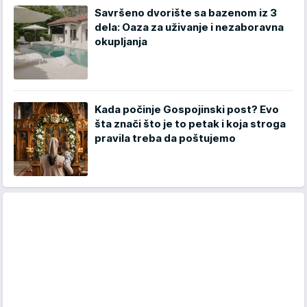
Savršeno dvorište sa bazenom iz 3
dela: Oaza za uživanje i nezaboravna
okupljanja
Kada počinje Gospojinski post? Evo
šta znači što je to petak i koja stroga
pravila treba da poštujemo