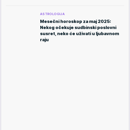
ASTROLOGIJA
Mesečni horoskop za maj 2025:
Nekog očekuje sudbinski poslovni
susret, neko će uživati u ljubavnom
raju