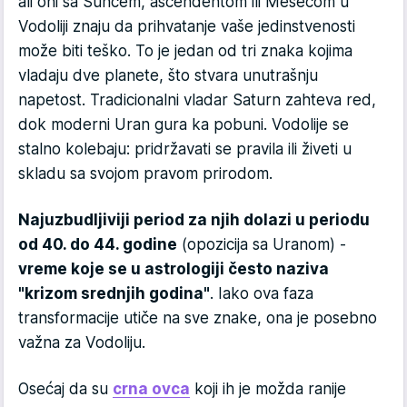
ali oni sa Suncem, ascendentom ili Mesecom u
Vodoliji znaju da prihvatanje vaše jedinstvenosti
može biti teško. To je jedan od tri znaka kojima
vladaju dve planete, što stvara unutrašnju
napetost. Tradicionalni vladar Saturn zahteva red,
dok moderni Uran gura ka pobuni. Vodolije se
stalno kolebaju: pridržavati se pravila ili živeti u
skladu sa svojom pravom prirodom.
Najuzbudljiviji period za njih dolazi u periodu
od 40. do 44. godine
(opozicija sa Uranom) -
vreme koje se u astrologiji često naziva
"krizom srednjih godina"
. Iako ova faza
transformacije utiče na sve znake, ona je posebno
važna za Vodoliju.
Osećaj da su
crna ovca
koji ih je možda ranije