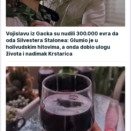
Vojislavu iz Gacka su nudili 300.000 evra da
oda Silvestera Stalonea: Glumio je u
holivudskim hitovima, a onda dobio ulogu
života i nadimak Krstarica