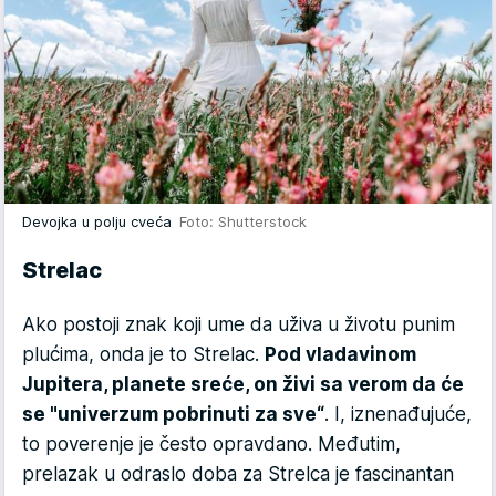
Devojka u polju cveća
Foto: Shutterstock
Strelac
Ako postoji znak koji ume da uživa u životu punim
plućima, onda je to Strelac.
Pod vladavinom
Jupitera, planete sreće, on živi sa verom da će
se "univerzum pobrinuti za sve“
. I, iznenađujuće,
to poverenje je često opravdano. Međutim,
prelazak u odraslo doba za Strelca je fascinantan