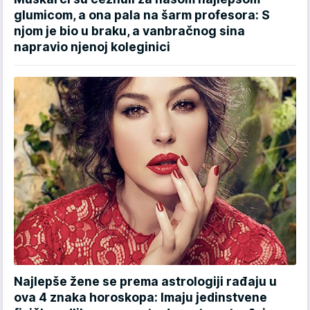
glumicom, a ona pala na šarm profesora: S
njom je bio u braku, a vanbračnog sina
napravio njenoj koleginici
Najlepše žene se prema astrologiji rađaju u
ova 4 znaka horoskopa: Imaju jedinstvene