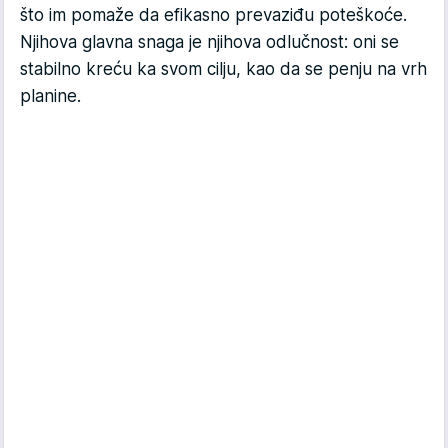
što im pomaže da efikasno prevaziđu poteškoće.
Njihova glavna snaga je njihova odlučnost: oni se
stabilno kreću ka svom cilju, kao da se penju na vrh
planine.