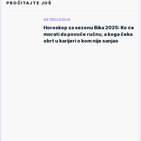
PROČITAJTE JOŠ
ASTROLOGIJA
Horoskop za sezonu Bika 2025: Ko će
morati da povuče ručnu, a koga čeka
obrt u karijeri o kom nije sanjao