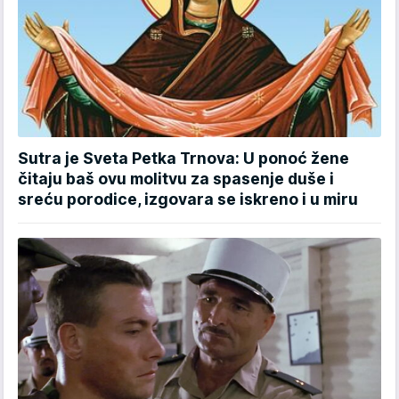
Sutra je Sveta Petka Trnova: U ponoć žene
čitaju baš ovu molitvu za spasenje duše i
sreću porodice, izgovara se iskreno i u miru