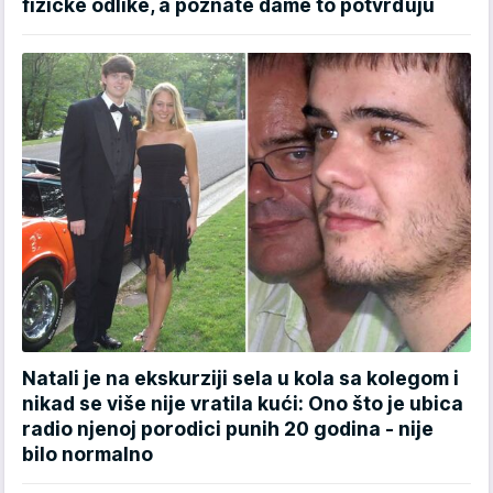
fizičke odlike, a poznate dame to potvrđuju
Natali je na ekskurziji sela u kola sa kolegom i
nikad se više nije vratila kući: Ono što je ubica
radio njenoj porodici punih 20 godina - nije
bilo normalno