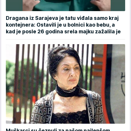
Dragana iz Sarajeva je tatu viđala samo kraj
kontejnera: Ostavili je u bolnici kao bebu, a
kad je posle 26 godina srela majku zažalila je
Muškarci su čeznuli za našom najlepšom