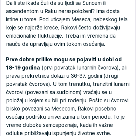
Da li ste ikada čuli da su ljudi sa Suncem ili
ascendentom u Raku neraspoloženi? Ima dosta
istine u tome. Pod uticajem Meseca, nebeskog tela
koje se najbrže kreće, Rakovi često doživljavaju
emocionalne fluktuacije. Treba im vremena da
nauče da upravljaju ovim tokom osećanja.
Prve dobre prilike mogu se pojaviti u dobi od
18-19 godina
(prvi povratak lunarnih čvorova), ali
prava prekretnica dolazi u 36-37. godini (drugi
povratak čvorova). U tom trenutku, tranzitni lunarni
čvorovi (povezani sa sudbinom) vraćaju se u
položaj u kojem su bili pri rođenju. Pošto su čvorovi
blisko povezani sa Mesecom, Rakovi posebno
osećaju podršku univerzuma u ​​tom periodu. To je
vreme duboke samospoznaje, kada ih važne
odluke približavaju ispunjenju životne svrhe.