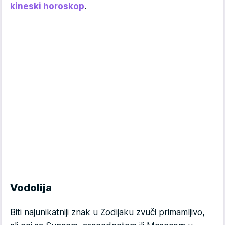
kineski horoskop
.
Vodolija
Biti najunikatniji znak u Zodijaku zvuči primamljivo,