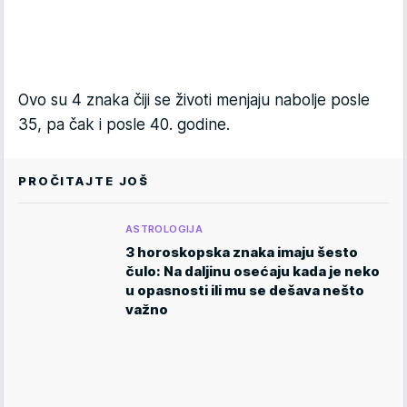
Ovo su 4 znaka čiji se životi menjaju nabolje posle
35, pa čak i posle 40. godine.
PROČITAJTE JOŠ
ASTROLOGIJA
3 horoskopska znaka imaju šesto
čulo: Na daljinu osećaju kada je neko
u opasnosti ili mu se dešava nešto
važno