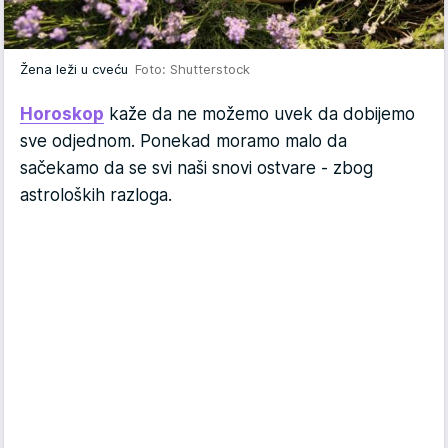
Žena leži u cveću
Foto: Shutterstock
Horoskop
kaže da ne možemo uvek da dobijemo
sve odjednom. Ponekad moramo malo da
sačekamo da se svi naši snovi ostvare - zbog
astroloških razloga.