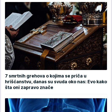
7 smrtnih grehova o kojima se priča u
hrišćanstvu, danas su svuda oko nas: Evo kako
šta oni zapravo znače