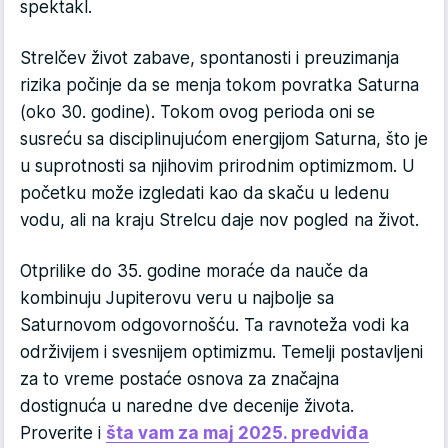
spektakl.
Strelčev život zabave, spontanosti i preuzimanja
rizika počinje da se menja tokom povratka Saturna
(oko 30. godine). Tokom ovog perioda oni se
susreću sa disciplinujućom energijom Saturna, što je
u suprotnosti sa njihovim prirodnim optimizmom. U
početku može izgledati kao da skaču u ledenu
vodu, ali na kraju Strelcu daje nov pogled na život.
Otprilike do 35. godine moraće da nauče da
kombinuju Jupiterovu veru u najbolje sa
Saturnovom odgovornošću. Ta ravnoteža vodi ka
održivijem i svesnijem optimizmu. Temelji postavljeni
za to vreme postaće osnova za značajna
dostignuća u naredne dve decenije života.
Proverite i
šta vam za maj 2025. predviđa