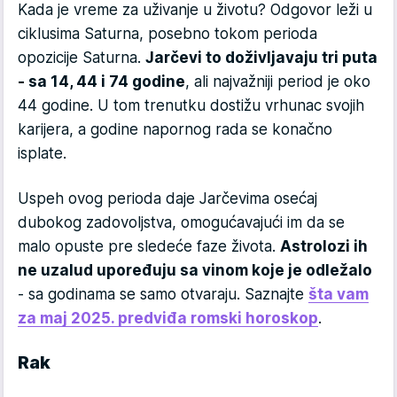
Kada je vreme za uživanje u životu? Odgovor leži u
ciklusima Saturna, posebno tokom perioda
opozicije Saturna.
Jarčevi to doživljavaju tri puta
- sa 14, 44 i 74 godine
, ali najvažniji period je oko
44 godine. U tom trenutku dostižu vrhunac svojih
karijera, a godine napornog rada se konačno
isplate.
Uspeh ovog perioda daje Jarčevima osećaj
dubokog zadovoljstva, omogućavajući im da se
malo opuste pre sledeće faze života.
Astrolozi ih
ne uzalud upoređuju sa vinom koje je odležalo
- sa godinama se samo otvaraju. Saznajte
šta vam
za maj 2025. predviđa romski horoskop
.
Rak