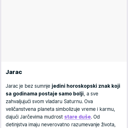
Jarac
Jarac je bez sumnje
jedini horoskopski znak koji
sa godinama postaje samo bolji
, a sve
zahvaljujući svom vladaru Saturnu. Ova
veličanstvena planeta simbolizuje vreme i karmu,
dajući Jarčevima mudrost
stare duše
. Od
detinjstva imaju neverovatno razumevanje života,