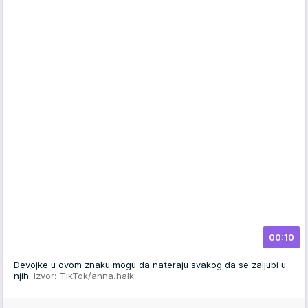
00:10
Devojke u ovom znaku mogu da nateraju svakog da se zaljubi u
njih
Izvor: TikTok/anna.halk