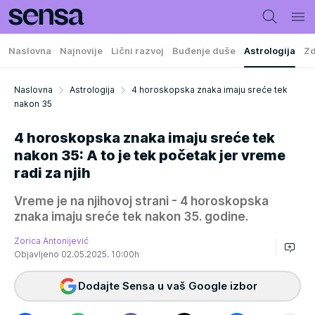
Naslovna
Najnovije
Lični razvoj
Buđenje duše
Astrologija
Zd
Naslovna
Astrologija
4 horoskopska znaka imaju sreće tek
nakon 35
4 horoskopska znaka imaju sreće tek
nakon 35: A to je tek početak jer vreme
radi za njih
Vreme je na njihovoj strani - 4 horoskopska
znaka imaju sreće tek nakon 35. godine.
Zorica Antonijević
Objavljeno 02.05.2025. 10:00h
Dodajte Sensa u vaš Google izbor