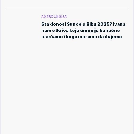
ASTROLOGIJA
Šta donosi Sunce u Biku 2025? Ivana
nam otkriva koju emociju konačno
osećamo i koga moramo da čujemo