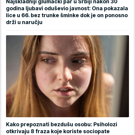
Najskladniji glumački par u Srbiji nakon 30
godina ljubavi oduševio javnost: Ona pokazala
lice u 66. bez trunke šminke dok je on ponosno
drži u naručju
Kako prepoznati bezdušu osobu: Psiholozi
otkrivaju 8 fraza koje koriste sociopate