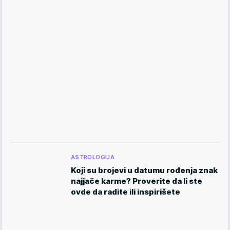
ASTROLOGIJA
Koji su brojevi u datumu rođenja znak
najjače karme? Proverite da li ste
ovde da radite ili inspirišete