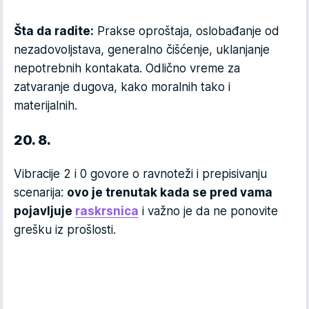
Šta da radite:
Prakse oproštaja, oslobađanje od
nezadovoljstava, generalno čišćenje, uklanjanje
nepotrebnih kontakata. Odlično vreme za
zatvaranje dugova, kako moralnih tako i
materijalnih.
20. 8.
Vibracije 2 i 0 govore o ravnoteži i prepisivanju
scenarija:
ovo je trenutak kada se pred vama
pojavljuje
raskrsnica
i važno je da ne ponovite
grešku iz prošlosti.