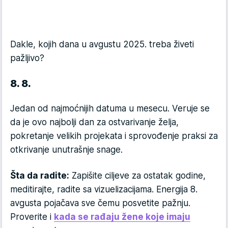
Dakle, kojih dana u avgustu 2025. treba živeti
pažljivo?
8. 8.
Jedan od najmoćnijih datuma u mesecu. Veruje se
da je ovo najbolji dan za ostvarivanje želja,
pokretanje velikih projekata i sprovođenje praksi za
otkrivanje unutrašnje snage.
Šta da radite:
Zapišite ciljeve za ostatak godine,
meditirajte, radite sa vizuelizacijama. Energija 8.
avgusta pojačava sve čemu posvetite pažnju.
Proverite i
kada se rađaju žene koje imaju