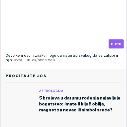
00:10
Devojke u ovom znaku mogu da nateraju svakog da se zaljubi u
njih
Izvor: TikTok/anna.halk
PROČITAJTE JOŠ
ASTROLOGIJA
5 brojeva u datumu rođenja najavljuje
bogatstvo: Imate li ključ obilja,
magnet za novac ili simbol sreće?