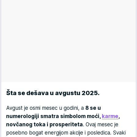
Šta se dešava u avgustu 2025.
Avgust je osmi mesec u godini, a
8 se u
numerologiji smatra simbolom moći,
karme
,
novčanog toka i prosperiteta
. Ovaj mesec je
posebno bogat energijom akcije i posledica. Svaki