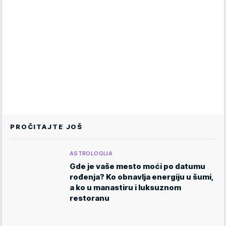
PROČITAJTE JOŠ
ASTROLOGIJA
Gde je vaše mesto moći po datumu
rođenja? Ko obnavlja energiju u šumi,
a ko u manastiru i luksuznom
restoranu