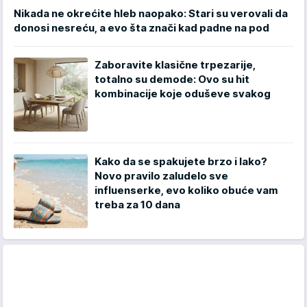
Nikada ne okrećite hleb naopako: Stari su verovali da
donosi nesreću, a evo šta znači kad padne na pod
Zaboravite klasične trpezarije,
totalno su demode: Ovo su hit
kombinacije koje oduševe svakog
Kako da se spakujete brzo i lako?
Novo pravilo zaludelo sve
influenserke, evo koliko obuće vam
treba za 10 dana