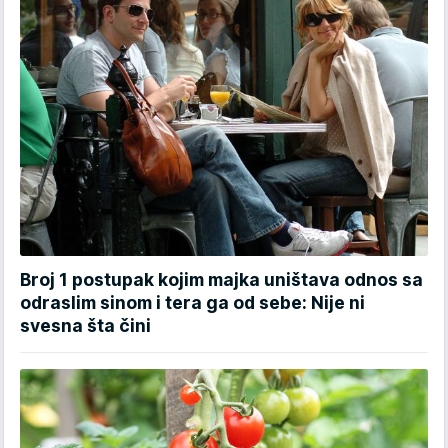
Broj 1 postupak kojim majka uništava odnos sa
odraslim sinom i tera ga od sebe: Nije ni
svesna šta čini