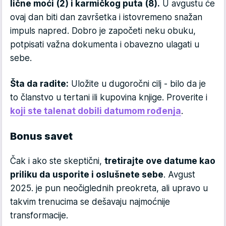
lične moći (2) i karmičkog puta (8).
U avgustu će
ovaj dan biti dan završetka i istovremeno snažan
impuls napred. Dobro je započeti neku obuku,
potpisati važna dokumenta i obavezno ulagati u
sebe.
Šta da radite:
Uložite u dugoročni cilj - bilo da je
to članstvo u tertani ili kupovina knjige. Proverite i
koji ste talenat dobili datumom rođenja
.
Bonus savet
Čak i ako ste skeptični,
tretirajte ove datume kao
priliku da usporite i oslušnete sebe
. Avgust
2025. je pun neočiglednih preokreta, ali upravo u
takvim trenucima se dešavaju najmoćnije
transformacije.