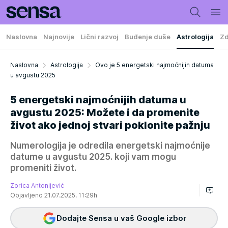
Naslovna
Najnovije
Lični razvoj
Buđenje duše
Astrologija
Zd
Naslovna
Astrologija
Ovo je 5 energetski najmoćnijih datuma
u avgustu 2025
5 energetski najmoćnijih datuma u
avgustu 2025: Možete i da promenite
život ako jednoj stvari poklonite pažnju
Numerologija je odredila energetski najmoćnije
datume u avgustu 2025. koji vam mogu
promeniti život.
Zorica Antonijević
Objavljeno 21.07.2025. 11:29h
Dodajte Sensa u vaš Google izbor