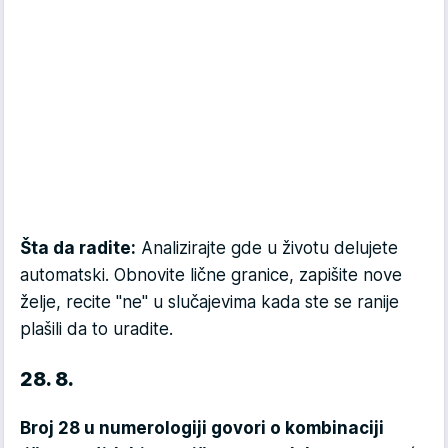
Šta da radite:
Analizirajte gde u životu delujete
automatski. Obnovite lične granice, zapišite nove
želje, recite "ne" u slučajevima kada ste se ranije
plašili da to uradite.
28. 8.
Broj 28 u numerologiji govori o kombinaciji