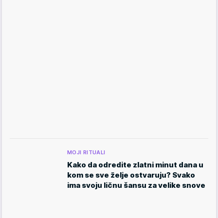
MOJI RITUALI
Kako da odredite zlatni minut dana u
kom se sve želje ostvaruju? Svako
ima svoju ličnu šansu za velike snove