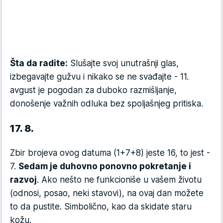
Šta da radite:
Slušajte svoj unutrašnji glas,
izbegavajte gužvu i nikako se ne svađajte - 11.
avgust je pogodan za duboko razmišljanje,
donošenje važnih odluka bez spoljašnjeg pritiska.
17. 8.
Zbir brojeva ovog datuma (1+7+8) jeste 16, to jest -
7.
Sedam je duhovno ponovno pokretanje i
razvoj
. Ako nešto ne funkcioniše u vašem životu
(odnosi, posao, neki stavovi), na ovaj dan možete
to da pustite. Simbolično, kao da skidate staru
kožu.