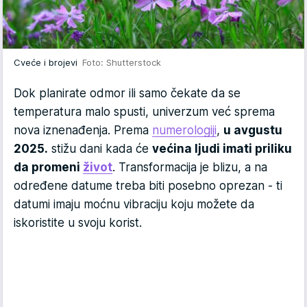
Cveće i brojevi
Foto: Shutterstock
Dok planirate odmor ili samo čekate da se
temperatura malo spusti, univerzum već sprema
nova iznenađenja. Prema
numerologiji
,
u avgustu
2025.
stižu dani kada će
većina ljudi imati priliku
da promeni
život
. Transformacija je blizu, a na
određene datume treba biti posebno oprezan - ti
datumi imaju moćnu vibraciju koju možete da
iskoristite u svoju korist.