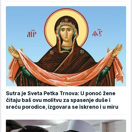
Sutra je Sveta Petka Trnova: U ponoć žene
čitaju baš ovu molitvu za spasenje duše i
sreću porodice, izgovara se iskreno i u miru