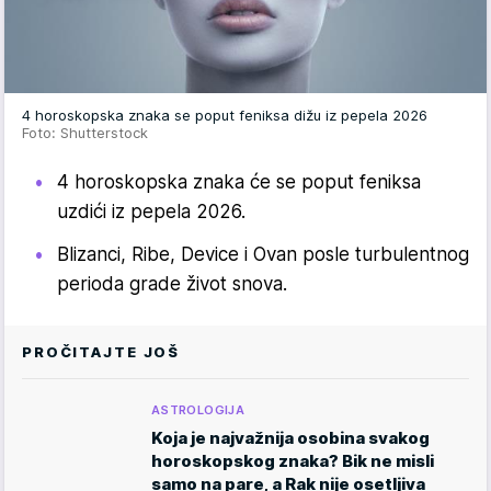
4 horoskopska znaka se poput feniksa dižu iz pepela 2026
Foto: Shutterstock
4 horoskopska znaka će se poput feniksa
uzdići iz pepela 2026.
Blizanci, Ribe, Device i Ovan posle turbulentnog
perioda grade život snova.
PROČITAJTE JOŠ
ASTROLOGIJA
Koja je najvažnija osobina svakog
horoskopskog znaka? Bik ne misli
samo na pare, a Rak nije osetljiva