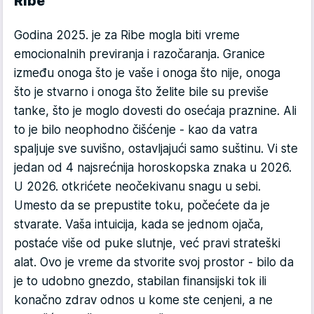
Ribe
Godina 2025. je za Ribe mogla biti vreme
emocionalnih previranja i razočaranja. Granice
između onoga što je vaše i onoga što nije, onoga
što je stvarno i onoga što želite bile su previše
tanke, što je moglo dovesti do osećaja praznine. Ali
to je bilo neophodno čišćenje - kao da vatra
spaljuje sve suvišno, ostavljajući samo suštinu. Vi ste
jedan od 4 najsrećnija horoskopska znaka u 2026.
U 2026. otkrićete neočekivanu snagu u sebi.
Umesto da se prepustite toku, počećete da je
stvarate. Vaša intuicija, kada se jednom ojača,
postaće više od puke slutnje, već pravi strateški
alat. Ovo je vreme da stvorite svoj prostor - bilo da
je to udobno gnezdo, stabilan finansijski tok ili
konačno zdrav odnos u kome ste cenjeni, a ne