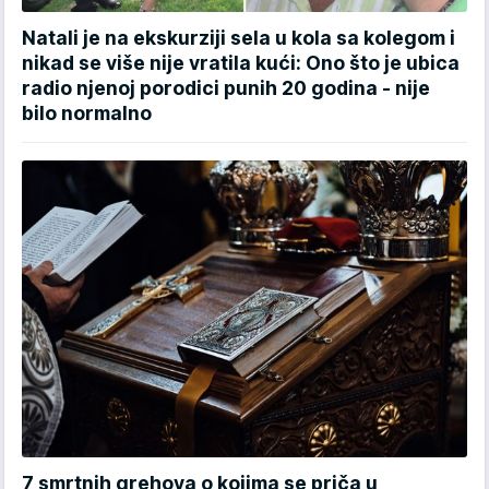
Natali je na ekskurziji sela u kola sa kolegom i
nikad se više nije vratila kući: Ono što je ubica
radio njenoj porodici punih 20 godina - nije
bilo normalno
7 smrtnih grehova o kojima se priča u