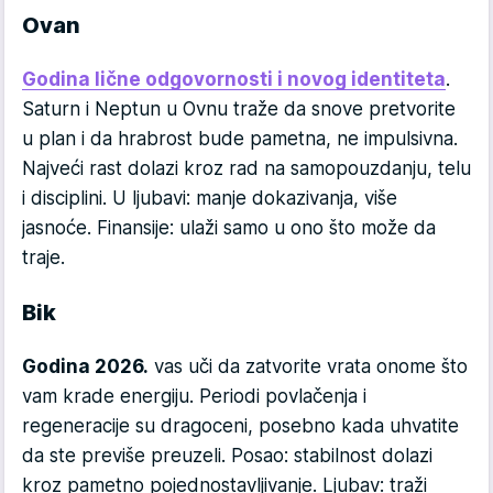
Ovan
Godina lične odgovornosti i novog identiteta
.
Saturn i Neptun u Ovnu traže da snove pretvorite
u plan i da hrabrost bude pametna, ne impulsivna.
Najveći rast dolazi kroz rad na samopouzdanju, telu
i disciplini. U ljubavi: manje dokazivanja, više
jasnoće. Finansije: ulaži samo u ono što može da
traje.
Bik
Godina 2026.
vas uči da zatvorite vrata onome što
vam krade energiju. Periodi povlačenja i
regeneracije su dragoceni, posebno kada uhvatite
da ste previše preuzeli. Posao: stabilnost dolazi
kroz pametno pojednostavljivanje. Ljubav: traži