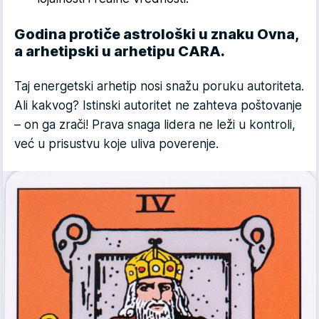
Godina protiče astrološki u znaku Ovna,
a arhetipski u arhetipu CARA.
Taj energetski arhetip nosi snažu poruku autoriteta.
Ali kakvog? Istinski autoritet ne zahteva poštovanje
– on ga zrači! Prava snaga lidera ne leži u kontroli,
već u prisustvu koje uliva poverenje.