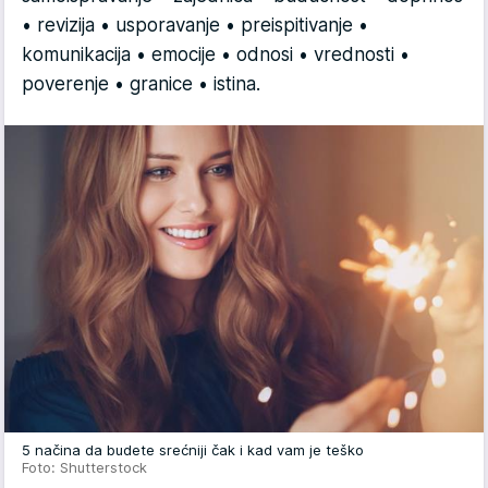
• revizija • usporavanje • preispitivanje •
komunikacija • emocije • odnosi • vrednosti •
poverenje • granice • istina.
5 načina da budete srećniji čak i kad vam je teško
Foto: Shutterstock