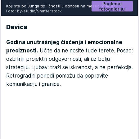
Pogledaj
Koji ste po Jungu tip ličnosti u odnosu na mesec rođenja
fotogaleriju
Foto: by-studio/Shutterstock
Devica
Godina unutrašnjeg čišćenja i emocionalne
preciznosti.
Učite da ne nosite tuđe terete. Posao:
ozbiljniji projekti i odgovornosti, ali uz bolju
strategiju. Ljubav: traži se iskrenost, a ne perfekcija.
Retrogradni periodi pomažu da popravite
komunikaciju i granice.