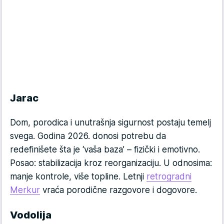
Jarac
Dom, porodica i unutrašnja sigurnost postaju temelj
svega. Godina 2026. donosi potrebu da
redefinišete šta je ‘vaša baza’ – fizički i emotivno.
Posao: stabilizacija kroz reorganizaciju. U odnosima:
manje kontrole, više topline. Letnji
retrogradni
Merkur
vraća porodične razgovore i dogovore.
Vodolija