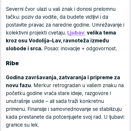
Severni čvor ulazi u vaš znak i donosi prelomnu
tačku: poziv da vodite, da budete vidljivi i da
postavite pravac za naredne godine. Umrežavanje i
kolektivni projekti cvetaju.
Ljubav:
velika tema
kroz osu Vodolija–Lav, ravnoteža između
slobode i srca.
Posao: inovacije + odgovornost.
Ribe
Godina završavanja, zatvaranja i pripreme za
novu fazu
. Merkur retrogradan u vašem znaku na
početku godine vraća stare ideje, razgovore i
unutrašnje uvide – ali sada traži konkretnu
primenu. Finansije i samovrednovanje se stabilizuju
kada prestanete da potcenjujete svoj rad. U ljubavi:
granice su lek.