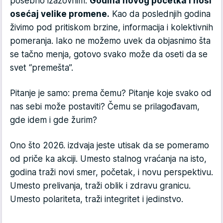
posebno izazovnim.
Godina novog početka i nosi
osećaj velike promene.
Kao da poslednjih godina
živimo pod pritiskom brzine, informacija i kolektivnih
pomeranja. Iako ne možemo uvek da objasnimo šta
se tačno menja, gotovo svako može da oseti da se
svet “premešta”.
Pitanje je samo: prema čemu? Pitanje koje svako od
nas sebi može postaviti? Čemu se prilagođavam,
gde idem i gde žurim?
Ono što 2026. izdvaja jeste utisak da se pomeramo
od priče ka akciji. Umesto stalnog vraćanja na isto,
godina traži novi smer, početak, i novu perspektivu.
Umesto prelivanja, traži oblik i zdravu granicu.
Umesto polariteta, traži integritet i jedinstvo.