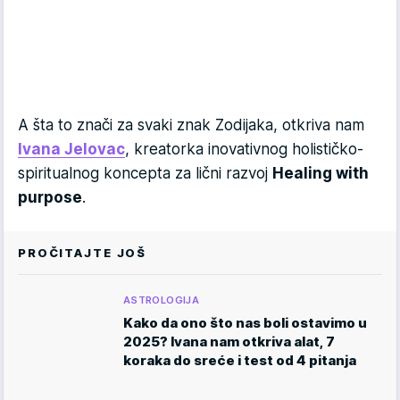
A šta to znači za svaki znak Zodijaka, otkriva nam
Ivana Jelovac
, kreatorka inovativnog holističko-
spiritualnog koncepta za lični razvoj
Healing with
purpose
.
PROČITAJTE JOŠ
ASTROLOGIJA
Kako da ono što nas boli ostavimo u
2025? Ivana nam otkriva alat, 7
koraka do sreće i test od 4 pitanja