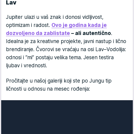
Lav
Jupiter ulazi u vaš znak i donosi vidljivost,
optimizam i radost.
Ovo je godina kada je
dozvoljeno da zablistate
– ali autentično
.
Idealna je za kreativne projekte, javni nastup i lično
brendiranje. Čvorovi se vraćaju na osi Lav–Vodolija:
odnosi i “mi” postaju velika tema. Jesen testira
ljubav i vrednosti.
Pročitajte u našoj galeriji koji ste po Jungu tip
ličnosti u odnosu na mesec rođenja: