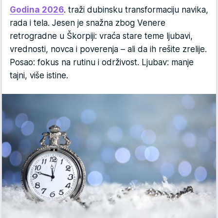
Godina 2026
. traži dubinsku transformaciju navika,
rada i tela. Jesen je snažna zbog Venere
retrogradne u Škorpiji: vraća stare teme ljubavi,
vrednosti, novca i poverenja – ali da ih rešite zrelije.
Posao: fokus na rutinu i održivost. Ljubav: manje
tajni, više istine.