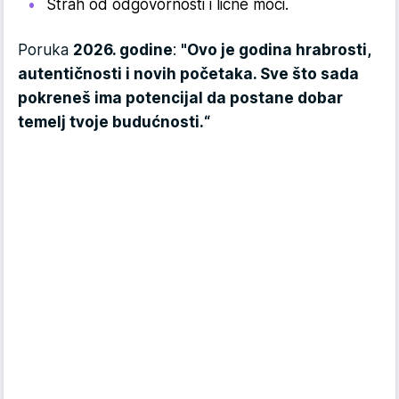
Strah od odgovornosti i lične moći.
Poruka
2026. godine
:
"Ovo je godina hrabrosti,
autentičnosti i novih početaka. Sve što sada
pokreneš ima potencijal da postane dobar
temelj tvoje budućnosti.“