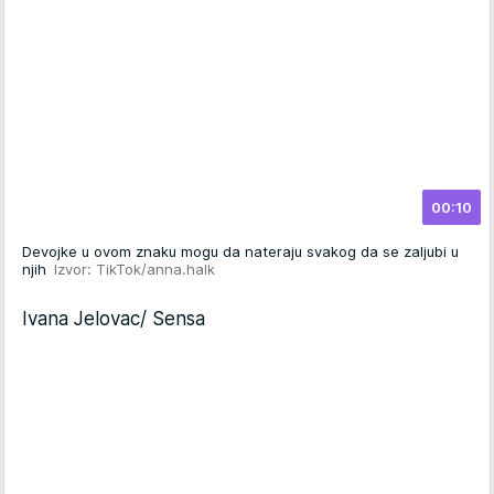
00:10
Devojke u ovom znaku mogu da nateraju svakog da se zaljubi u
njih
Izvor: TikTok/anna.halk
Ivana Jelovac/ Sensa