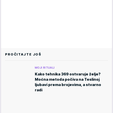
PROČITAJTE JOŠ
MOJI RITUALI
Kako tehnika 369 ostvaruje želje?
Moćna metoda počiva na Teslinoj
ljubavi prema brojevima, a stvarno
radi