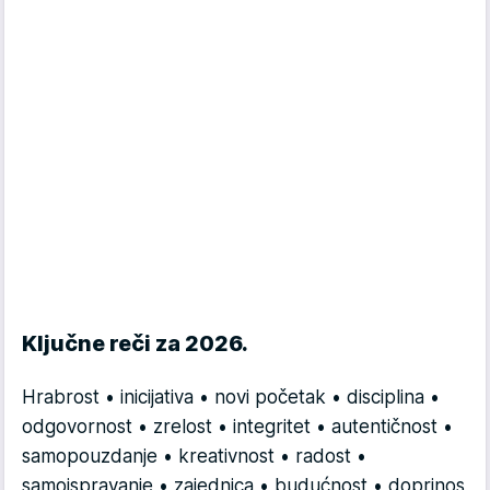
Ključne reči za 2026.
Hrabrost • inicijativa • novi početak • disciplina •
odgovornost • zrelost • integritet • autentičnost •
samopouzdanje • kreativnost • radost •
samoispravanje • zajednica • budućnost • doprinos