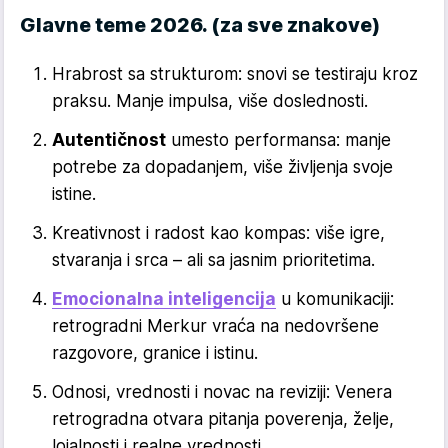
Glavne teme 2026. (za sve znakove)
Hrabrost sa strukturom: snovi se testiraju kroz
praksu. Manje impulsa, više doslednosti.
Autentičnost
umesto performansa: manje
potrebe za dopadanjem, više življenja svoje
istine.
Kreativnost i radost kao kompas: više igre,
stvaranja i srca – ali sa jasnim prioritetima.
Emocionalna inteligencija
u komunikaciji:
retrogradni Merkur vraća na nedovršene
razgovore, granice i istinu.
Odnosi, vrednosti i novac na reviziji: Venera
retrogradna otvara pitanja poverenja, želje,
lojalnosti i realne vrednosti.