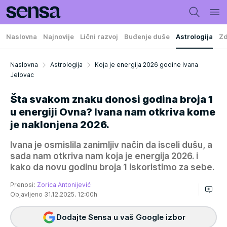
Naslovna
Najnovije
Lični razvoj
Buđenje duše
Astrologija
Zd
Naslovna
Astrologija
Koja je energija 2026 godine Ivana
Jelovac
Šta svakom znaku donosi godina broja 1
u energiji Ovna? Ivana nam otkriva kome
je naklonjena 2026.
Ivana je osmislila zanimljiv način da isceli dušu, a
sada nam otkriva nam koja je energija 2026. i
kako da novu godinu broja 1 iskoristimo za sebe.
Prenosi:
Zorica Antonijević
Objavljeno 31.12.2025. 12:00h
Dodajte Sensa u vaš Google izbor