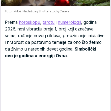
Foto: Miloš Nadaždin/Shutterstock/Canva
Prema
horoskopu
,
tarotu
i
numerologiji
, godina
2026. nosi vibraciju broja 1, broj koji označava
seme, rađanje novog ciklusa, preuzimanje inicijative
i hrabrost da postavimo temelje za ono što želimo
da živimo u narednih devet godina.
Simbolički,
ovo je godina u energiji Ovna
.