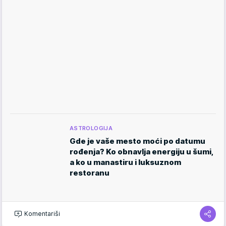
ASTROLOGIJA
Gde je vaše mesto moći po datumu
rođenja? Ko obnavlja energiju u šumi,
a ko u manastiru i luksuznom
restoranu
Komentariši