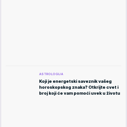
ASTROLOGIJA
Koji je energetski saveznik vašeg
horoskopskog znaka? Otkrijte cvet i
broj koji će vam pomoći uvek u životu