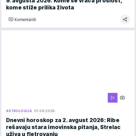
9. avgusta 2026: Kome se vraća prošlost,
kome stiže prilika života
Komentariši
ASTROLOGIJA
01.08.2026.
Dnevni horoskop za 2. avgust 2026: Ribe
rešavaju stara imovinska pitanja, Strelac
uživa u fletrovanju