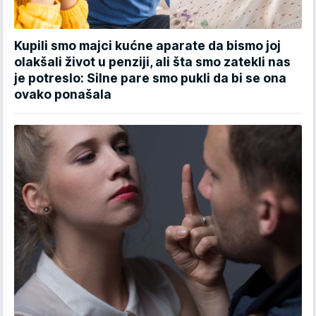
Kupili smo majci kućne aparate da bismo joj
olakšali život u penziji, ali šta smo zatekli nas
je potreslo: Silne pare smo pukli da bi se ona
ovako ponašala