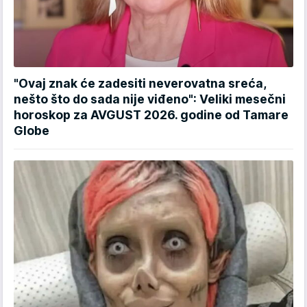
"Ovaj znak će zadesiti neverovatna sreća,
nešto što do sada nije viđeno": Veliki mesečni
horoskop za AVGUST 2026. godine od Tamare
Globe