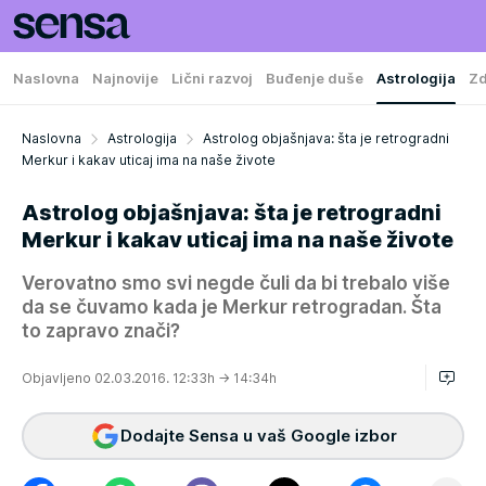
Naslovna
Najnovije
Lični razvoj
Buđenje duše
Astrologija
Zd
Naslovna
Astrologija
Astrolog objašnjava: šta je retrogradni
Merkur i kakav uticaj ima na naše živote
Astrolog objašnjava: šta je retrogradni
Merkur i kakav uticaj ima na naše živote
Verovatno smo svi negde čuli da bi trebalo više
da se čuvamo kada je Merkur retrogradan. Šta
to zapravo znači?
Objavljeno 02.03.2016. 12:33h
→ 14:34h
Dodajte Sensa u vaš Google izbor