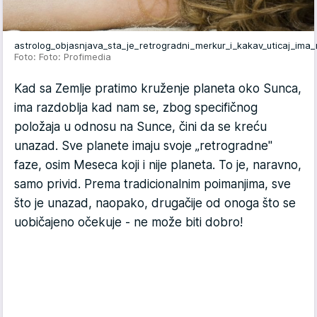
astrolog_objasnjava_sta_je_retrogradni_merkur_i_kakav_uticaj_im
Foto: Foto: Profimedia
Kad sa Zemlje pratimo kruženje planeta oko Sunca,
ima razdoblja kad nam se, zbog specifičnog
položaja u odnosu na Sunce, čini da se kreću
unazad. Sve planete imaju svoje „retrogradne"
faze, osim Meseca koji i nije planeta. To je, naravno,
samo privid. Prema tradicionalnim poimanjima, sve
što je unazad, naopako, drugačije od onoga što se
uobičajeno očekuje - ne može biti dobro!