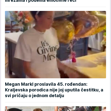
mrežama i podelila emotivne reči
Megan Markl proslavila 45. rođendan:
Kraljevska porodica nije joj uputila čestitku, a
svi pričaju o jednom detalju