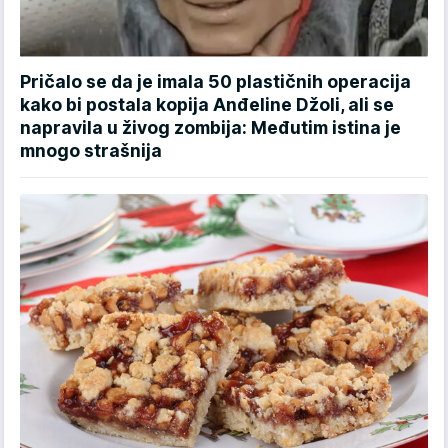
Pričalo se da je imala 50 plastičnih operacija
kako bi postala kopija Anđeline Džoli, ali se
napravila u živog zombija: Međutim istina je
mnogo strašnija