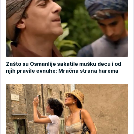
Zašto su Osmanlije sakatile mušku decu i od
njih pravile evnuhe: Mračna strana harema