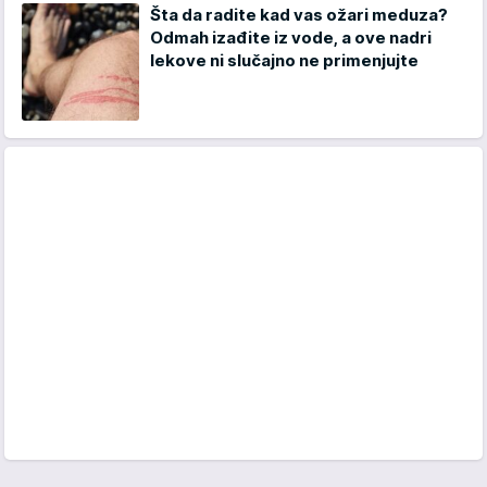
Šta da radite kad vas ožari meduza?
Odmah izađite iz vode, a ove nadri
lekove ni slučajno ne primenjujte