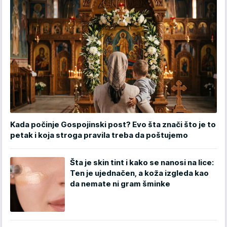
Kada počinje Gospojinski post? Evo šta znači što je to
petak i koja stroga pravila treba da poštujemo
Šta je skin tint i kako se nanosi na lice:
Ten je ujednačen, a koža izgleda kao
da nemate ni gram šminke