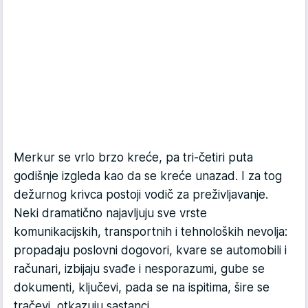
Merkur se vrlo brzo kreće, pa tri-četiri puta
godišnje izgleda kao da se kreće unazad. I za tog
dežurnog krivca postoji vodič za preživljavanje.
Neki dramatično najavljuju sve vrste
komunikacijskih, transportnih i tehnoloških nevolja:
propadaju poslovni dogovori, kvare se automobili i
računari, izbijaju svađe i nesporazumi, gube se
dokumenti, ključevi, pada se na ispitima, šire se
tračevi, otkazuju sastanci...