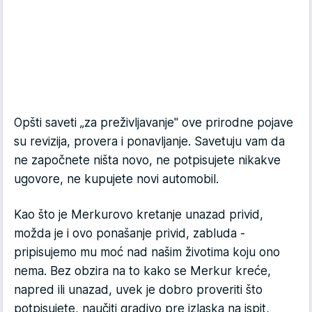
Opšti saveti „za preživljavanje" ove prirodne pojave
su revizija, provera i ponavljanje. Savetuju vam da
ne započnete ništa novo, ne potpisujete nikakve
ugovore, ne kupujete novi automobil.
Kao što je Merkurovo kretanje unazad privid,
možda je i ovo ponašanje privid, zabluda -
pripisujemo mu moć nad našim životima koju ono
nema. Bez obzira na to kako se Merkur kreće,
napred ili unazad, uvek je dobro proveriti što
potpisujete, naučiti gradivo pre izlaska na ispit,