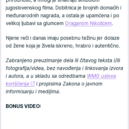
prirodnosti, a mnogi je smatraju simbolom
jugoslovenskog filma. Dobitnica je brojnih domaćih i
međunarodnih nagrada, a ostala je upamćena i po
velikoj ljubavi sa glumcem
Draganom Nikolićem
.
Njene reči i danas imaju posebnu težinu jer dolaze
od žene koja je živela iskreno, hrabro i autentično.
Zabranjeno preuzimanje dela ili čitavog teksta i/ili
fotografija/videa, bez navođenja i linkovanja izvora
i autora, a u skladu sa odredbama
WMG uslova
korišćenja
i propisima Zakona o javnom
informisanju i medijima.
BONUS VIDEO: