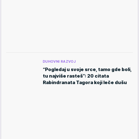
DUHOVNI RAZVOJ
“Pogledaj u svoje srce, tamo gde boli,
tu najviše rasteš”: 20 citata
Rabindranata Tagora koji leče dušu