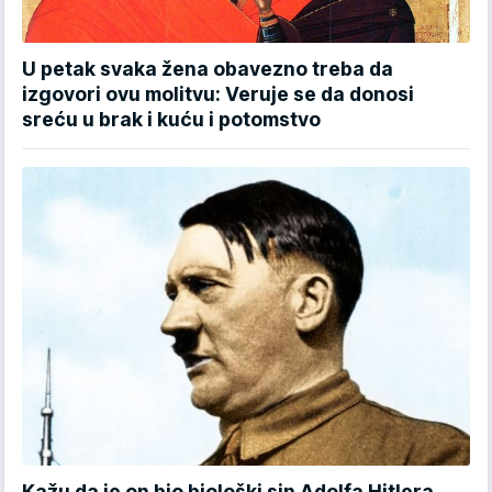
U petak svaka žena obavezno treba da
izgovori ovu molitvu: Veruje se da donosi
sreću u brak i kuću i potomstvo
Kažu da je on bio biološki sin Adolfa Hitlera,