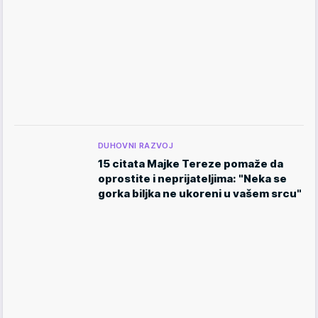
DUHOVNI RAZVOJ
15 citata Majke Tereze pomaže da
oprostite i neprijateljima: "Neka se
gorka biljka ne ukoreni u vašem srcu"