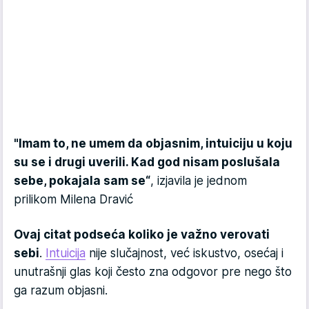
"Imam to, ne umem da objasnim, intuiciju u koju
su se i drugi uverili. Kad god nisam poslušala
sebe, pokajala sam se“
, izjavila je jednom
prilikom Milena Dravić
Ovaj citat podseća koliko je važno verovati
sebi
.
Intuicija
nije slučajnost, već iskustvo, osećaj i
unutrašnji glas koji često zna odgovor pre nego što
ga razum objasni.