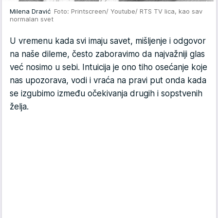
Milena Dravić
Foto: Printscreen/ Youtube/ RTS TV lica, kao sav
normalan svet
U vremenu kada svi imaju savet, mišljenje i odgovor
na naše dileme, često zaboravimo da najvažniji glas
već nosimo u sebi. Intuicija je ono tiho osećanje koje
nas upozorava, vodi i vraća na pravi put onda kada
se izgubimo između očekivanja drugih i sopstvenih
želja.