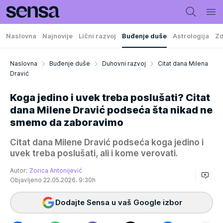
Naslovna
Najnovije
Lični razvoj
Buđenje duše
Astrologija
Zd
Naslovna
Buđenje duše
Duhovni razvoj
Citat dana Milena
Dravić
Koga jedino i uvek treba poslušati? Citat
dana Milene Dravić podseća šta nikad ne
smemo da zaboravimo
Citat dana Milene Dravić podseća koga jedino i
uvek treba poslušati, ali i kome verovati.
Autor:
Zorica Antonijević
Objavljeno 22.05.2026. 9:30h
Dodajte Sensa u vaš Google izbor