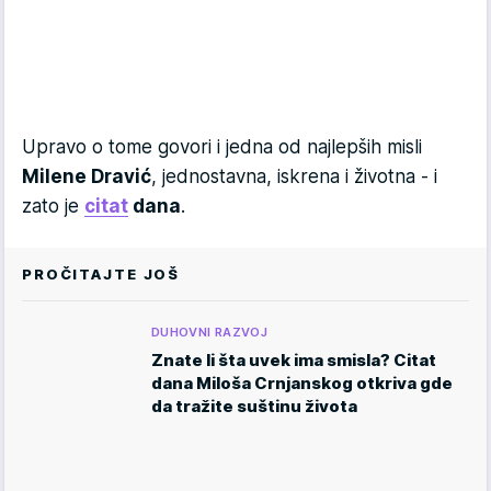
Upravo o tome govori i jedna od najlepših misli
Milene Dravić
, jednostavna, iskrena i životna - i
zato je
citat
dana
.
PROČITAJTE JOŠ
DUHOVNI RAZVOJ
Znate li šta uvek ima smisla? Citat
dana Miloša Crnjanskog otkriva gde
da tražite suštinu života