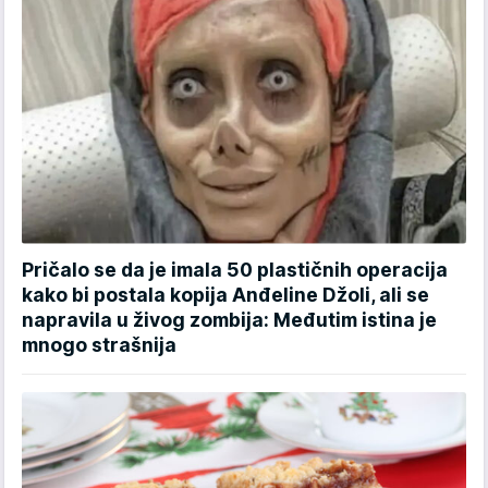
Pričalo se da je imala 50 plastičnih operacija
kako bi postala kopija Anđeline Džoli, ali se
napravila u živog zombija: Međutim istina je
mnogo strašnija