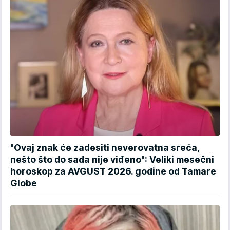
"Ovaj znak će zadesiti neverovatna sreća,
nešto što do sada nije viđeno": Veliki mesečni
horoskop za AVGUST 2026. godine od Tamare
Globe