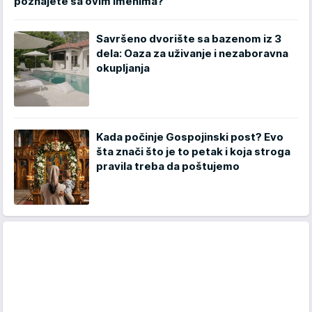
poznajete sa ovim imenima?
Savršeno dvorište sa bazenom iz 3
dela: Oaza za uživanje i nezaboravna
okupljanja
Kada počinje Gospojinski post? Evo
šta znači što je to petak i koja stroga
pravila treba da poštujemo