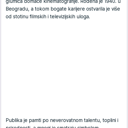
glumica domaće kinematografije. Rođena je 1940. u
Beogradu, a tokom bogate karijere ostvarila je više
od stotinu filmskih i televizijskih uloga.
Publika je pamti po neverovatnom talentu, toplini i