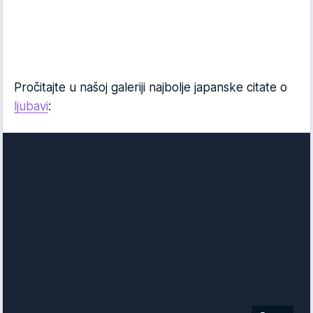
Pročitajte u našoj galeriji najbolje japanske citate o
ljubavi
: