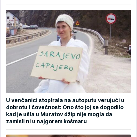
U venčanici stopirala na autoputu verujući u
dobrotu i čovečnost: Ono što joj se dogodilo
kad je ušla u Muratov džip nije mogla da
zamisli ni u najgorem košmaru