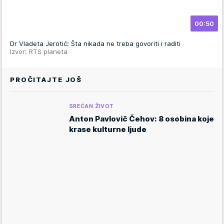
00:50
Dr Vladeta Jerotić: Šta nikada ne treba govoriti i raditi
Izvor: RTS planeta
PROČITAJTE JOŠ
SREĆAN ŽIVOT
Anton Pavlovič Čehov: 8 osobina koje
krase kulturne ljude