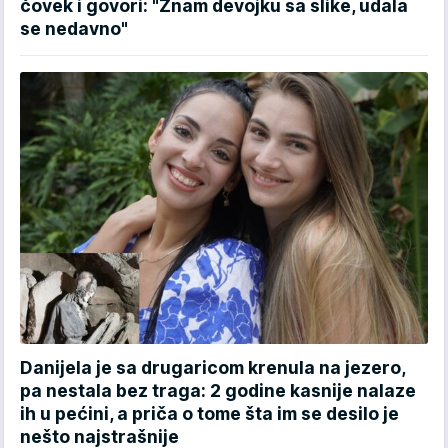
čovek i govori: "Znam devojku sa slike, udala
se nedavno"
Danijela je sa drugaricom krenula na jezero,
pa nestala bez traga: 2 godine kasnije nalaze
ih u pećini, a priča o tome šta im se desilo je
nešto najstrašnije