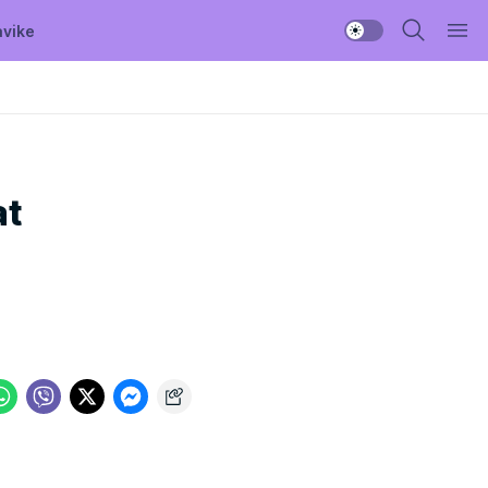
avike
at