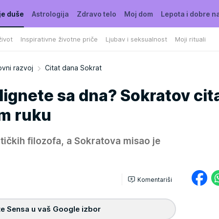
je duše
Astrologija
Zdravo telo
Moj dom
Lepota i dobre n
ivot
Inspirativne životne priče
Ljubav i seksualnost
Moji rituali
vni razvoj
Citat dana Sokrat
ignete sa dna? Sokratov cit
m ruku
ntičkih filozofa, a Sokratova misao je
Komentariši
e Sensa u vaš Google izbor