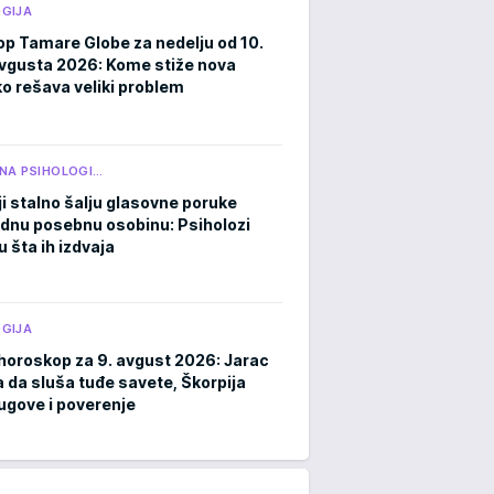
GIJA
p Tamare Globe za nedelju od 10.
avgusta 2026: Kome stiže nova
ko rešava veliki problem
NA PSIHOLOGI…
ji stalno šalju glasovne poruke
ednu posebnu osobinu: Psiholozi
u šta ih izdvaja
GIJA
horoskop za 9. avgust 2026: Jarac
a da sluša tuđe savete, Škorpija
ugove i poverenje