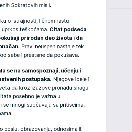
enih Sokratovih misli
.
 o istrajnosti, ličnom rastu i
je uprkos teškoćama.
Citat podseća
okušaji prirodan deo života i da
konačan.
Pravi neuspeh nastaje tek
od sebe i prestane da pokušava.
ala se na samospoznaji, učenju i
pstvenih postupaka.
Njegove ideje i
 sveta da kroz izazove pronađu snagu
itata posebno je važna u
 se mnogi suočavaju sa pritiscima,
bama.
 o poslu, obrazovanju, odnosima ili