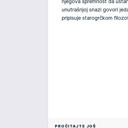
njegova spremnost da ustane
unutrašnjoj snazi govori jed
pripisuje starogrčkom filoz
PROČITAJTE JOŠ