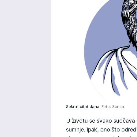
Sokrat citat dana
Foto: Sensa
U životu se svako suočava 
sumnje. Ipak, ono što određ