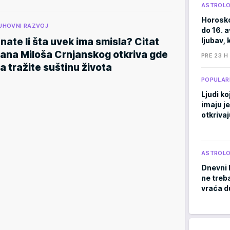
ASTROLO
Horosko
UHOVNI RAZVOJ
do 16. 
nate li šta uvek ima smisla? Citat
ljubav, 
ana Miloša Crnjanskog otkriva gde
PRE 23 H
a tražite suštinu života
POPULAR
Ljudi ko
imaju j
otkrivaj
ASTROLO
Dnevni 
ne treb
vraća d