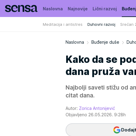
Naslovna
Najnovije
Lični razvoj
Buđen
Meditacija i antistres
Duhovni razvoj
Srećan ž
Naslovna
Buđenje duše
Duho
Kako da se pod
dana pruža va
Najbolji saveti stižu od a
citat dana.
Autor:
Zorica Antonijević
Objavljeno 26.05.2026. 9:28h
Dodajt