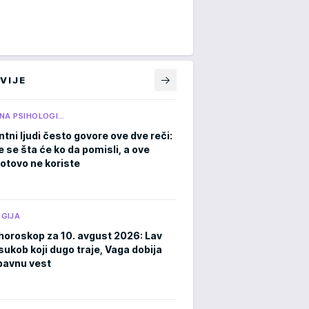
VIJE
NA PSIHOLOGI…
ntni ljudi često govore ove dve reči:
 se šta će ko da pomisli, a ove
gotovo ne koriste
GIJA
horoskop za 10. avgust 2026: Lav
sukob koji dugo traje, Vaga dobija
ubavnu vest