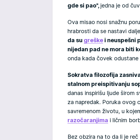
gde si pao",
jedna je od čuv
Ova misao nosi snažnu poruku
hrabrosti da se nastavi dal
da su
greške
i neuspešni p
nijedan pad ne mora biti 
onda kada čovek odustane 
Sokratva filozofija zasniv
stalnom preispitivanju so
danas inspirišu ljude širom
za napredak. Poruka ovog c
savremenom životu, u kojem
razočaranjima
i ličnim bor
Bez obzira na to da li je reč