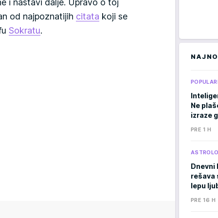
 i nastavi dalje. Upravo o toj
an od najpoznatijih
citata
koji se
ofu
Sokratu
.
NAJNO
POPULAR
Intelige
Ne plaše
izraze 
PRE 1 H
ASTROLO
Dnevni 
rešava 
lepu lj
PRE 16 H