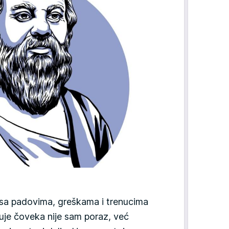
sa padovima, greškama i trenucima
uje čoveka nije sam poraz, već