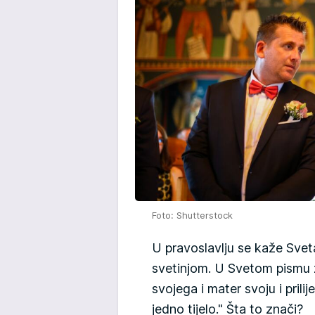
Foto: Shutterstock
U pravoslavlju se kaže Svet
svetinjom. U Svetom pismu 
svojega i mater svoju i prilij
jedno tijelo." Šta to znači?