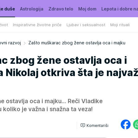
je duše
Astrologija
Zdravo telo
Moj dom
Lepota i dobre n
ivot
Inspirativne životne priče
Ljubav i seksualnost
Moji rituali
vni razvoj
Zašto muškarac zbog žene ostavlja oca i majku
 zbog žene ostavlja oca i
Nikolaj otkriva šta je najva
ostavlja oca i majku... Reči Vladike
 koliko je važna i snažna ta veza!
Komentariši