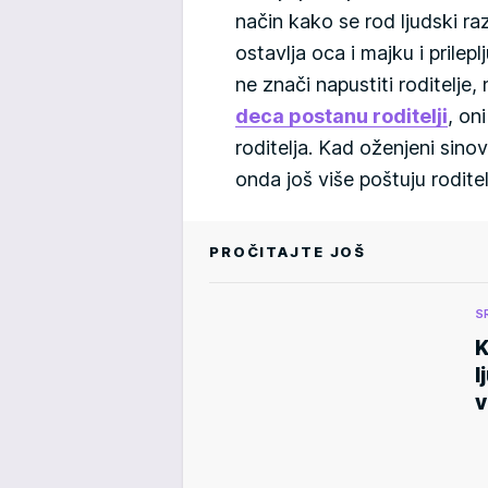
način kako se rod ljudski r
ostavlja oca i majku i prilepl
ne znači napustiti roditelje,
deca postanu roditelji
, on
roditelja. Kad oženjeni sino
onda još više poštuju roditel
PROČITAJTE JOŠ
S
K
l
v