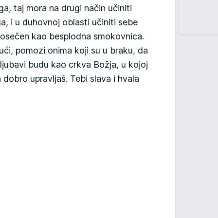
a, taj mora na drugi način učiniti
i u duhovnoj oblasti učiniti sebe
 posečen kao besplodna smokovnica.
i, pomozi onima koji su u braku, da
j ljubavi budu kao crkva Božja, u kojoj
 dobro upravljaš. Tebi slava i hvala