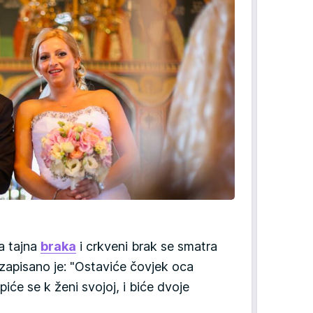
a tajna
braka
i crkveni brak se smatra
zapisano je: "Ostaviće čovjek oca
epiće se k ženi svojoj, i biće dvoje