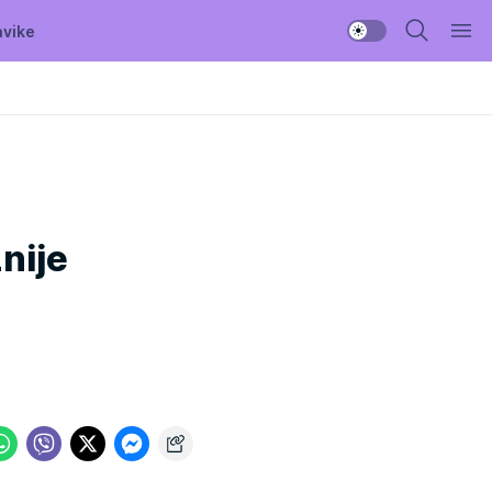
avike
žnije