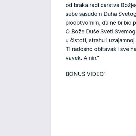
od braka radi carstva Božjeg
sebe sasudom Duha Svetoga, 
plodotvornim, da ne bi bio
O Bože Duše Sveti Svemoguć
u čistoti, strahu i uzajamno
Ti radosno obitavaš i sve na
vavek. Amin."
BONUS VIDEO: