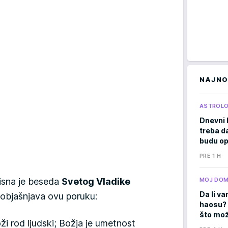
NAJNO
ASTROLO
Dnevni 
treba d
budu op
PRE 1 H
MOJ DO
isna je beseda
Svetog Vladike
Da li va
objašnjava ovu poruku:
haosu? 
što mož
ži rod ljudski; Božja je umetnost