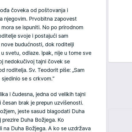
ođa čoveka od poštovanja i
ma njegovim. Prvobitna zapovest
a mora se ispuniti. No po prirodnom
ditelje svoje i postajući sam
 nove budućnosti, dok roditelji
 u svetu, odlaze. Ipak, nije u tome sve
koj nedokučivoj tajni čovek se
e od roditelja. Sv. Teodorit piše: „Sam
 sjedinio se s crkvom.“
ika i čudesna, jedna od velikih tajni
i česan brak je prepun uzvišenosti.
 Božjem, jeste sasud blagodati Duha
aj prezire Duha Božjega. Ko
huli na Duha Božjega. A ko se uzdržava