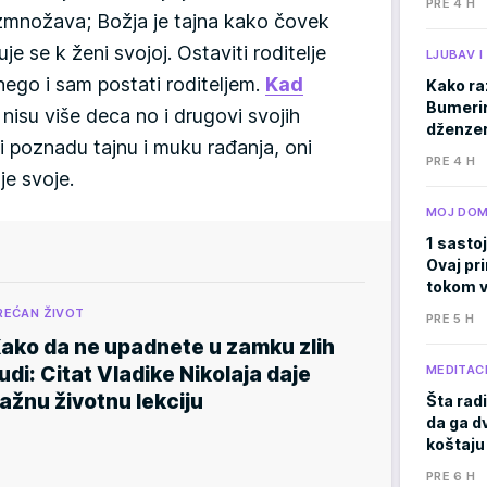
PRE 4 H
azmnožava; Božja je tajna kako čovek
juje se k ženi svojoj. Ostaviti roditelje
LJUBAV 
 nego i sam postati roditeljem.
Kad
Kako ra
Bumerima
i nisu više deca no i drugovi svojih
dženzer
vi poznadu tajnu i muku rađanja, oni
PRE 4 H
je svoje.
MOJ DO
1 sastoj
Ovaj pri
tokom v
REĆAN ŽIVOT
PRE 5 H
ako da ne upadnete u zamku zlih
MEDITACI
judi: Citat Vladike Nikolaja daje
ažnu životnu lekciju
Šta radi
da ga d
koštaju
PRE 6 H