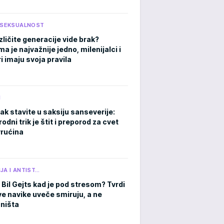
I SEKSUALNOST
zličite generacije vide brak?
 je najvažnije jedno, milenijalci i
i imaju svoja pravila
M
ak stavite u saksiju sanseverije:
rodni trik je štit i preporod za cvet
rućina
JA I ANTIST…
 Bil Gejts kad je pod stresom? Tvrdi
ve navike uveče smiruju, a ne
 ništa