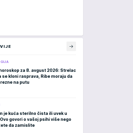
VIJE
GIJA
horoskop za 8. avgust 2026: Strelac
a se kloni rasprava, Ribe moraju da
rezne na putu
M
m je kuća sterilno čista ili uvek u
Ovo govori o vašoj psihi više nego
ete da zamislite