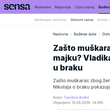
Naslovna
Najnovije
Lični razvoj
Buđen
Meditacija i antistres
Duhovni razvoj
Srećan ž
Naslovna
Buđenje duše
Duho
Zašto muškarac
majku? Vladika 
u braku
Zašto muškarac zbog žene 
Nikolaja o braku pokazuju
Autor:
Teodora Andrić
Objavljeno 10.06.2026. 14:30h