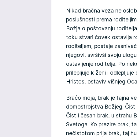
Nikad bračna veza ne oslob
poslušnosti prema roditelji
Božja o poštovanju roditelj
toku stvari čovek ostavlja ro
roditeljem, postaje zasnivač
njegovi, svršivši svoju ulogu
ostavljenje roditelja. Po ne
prilepljuje k ženi i odlepljuj
Hristos, ostaviv višnjeg Oca
Braćo moja, brak je tajna vel
domostrojstva Božjeg. Čist 
Čist i česan brak, u strahu
Svetoga. Ko prezire brak, t
nečistotom prlja brak, taj 