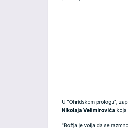
U "Ohridskom prologu", zap
NIkolaja Velimirovića
koja 
"Božja je volja da se razmno