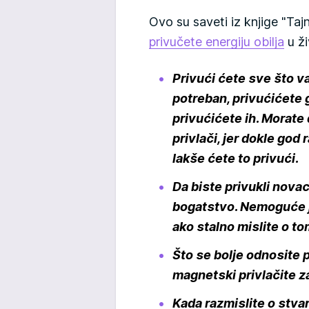
Ovo su saveti iz knjige "T
privučete energiju obilja
u ži
Privući ćete sve što v
potreban, privućićete g
privućićete ih. Morate 
privlači, jer dokle god
lakše ćete to privući.
Da biste privukli nova
bogatstvo. Nemoguće je
ako stalno mislite o t
Što se bolje odnosite 
magnetski privlačite z
Kada razmislite o stva