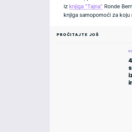
iz
knjiga "Tajna"
Ronde Bern,
knjiga samopomoći za koju m
PROČITAJTE JOŠ
P
4
s
i
i