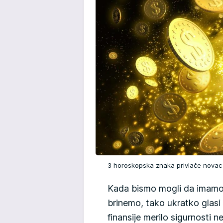
3 horoskopska znaka privlače novac
Kada bismo mogli da imam
brinemo, tako ukratko glasi 
finansije merilo sigurnosti 