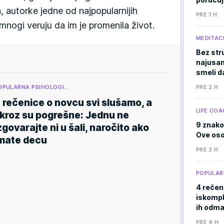
 autorke jedne od najpopularnijih
PRE 1 H
nogi veruju da im je promenila život.
MEDITACI
Bez stru
najusam
smeli d
OPULARNA PSIHOLOGI…
PRE 2 H
 rečenice o novcu svi slušamo, a
LIFE COA
kroz su pogrešne: Jednu ne
9 znako
zgovarajte ni u šali, naročito ako
Ove osob
mate decu
PRE 2 H
POPULAR
4 rečen
iskomple
ih odma
PRE 4 H