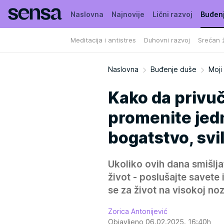
Naslovna
Najnovije
Lični razvoj
Buđen
Meditacija i antistres
Duhovni razvoj
Srećan ž
Naslovna
Buđenje duše
Moji 
Kako da privuč
promenite jed
bogatstvo, svil
Ukoliko ovih dana smišlj
život - poslušajte savete 
se za život na visokoj noz
Zorica Antonijević
Objavljeno 06.02.2025. 16:40h