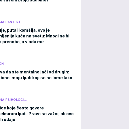
JA I ANTIST…
je, puta i komšija, ovo je
ljenija kuća na svetu: Mnogi ne bi
a prenoće, a vlada mir
CH
va da ste mentalno jači od drugih:
ine imaju ljudi koji se ne lome lako
NA PSIHOLOGI…
ice koje često govore
ksirani ljudi: Prave se važni, ali ovo
h odaje