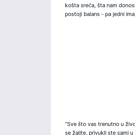
košta sreća, šta nam donosi
postoji balans - pa jedni ima
"Sve što vas trenutno u živo
se žalite, privukli ste sami 