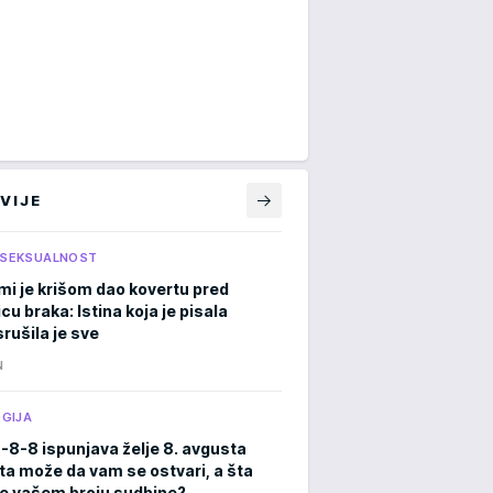
VIJE
I SEKSUALNOST
mi je krišom dao kovertu pred
cu braka: Istina koja je pisala
rušila je sve
N
GIJA
8-8-8 ispunjava želje 8. avgusta
ta može da vam se ostvari, a šta
e vašem broju sudbine?