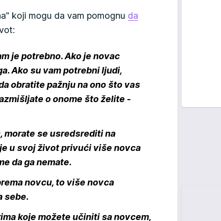
ajna" koji mogu da vam pomognu
da
vot:
am je potrebno. Ako je novac
a. Ako su vam potrebni ljudi,
da obratite pažnju na ono što vas
 razmišljate o onome što želite -
c, morate se usredsrediti na
 u svoj život privući više novca
ome da ga nemate.
prema novcu, to više novca
a sebe.
rima koje možete učiniti sa novcem,