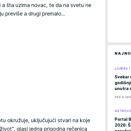
 a šta uzima novac, te da na svetu ne
ju previše a drugi premalo...
NAJNO
LJUBAV 
Svekar 
godišnji
unutra s
PRE 6 MI
ASTROLO
Portal 
tu okružuje, uključujući stvari na koje
2026: Š
u život", glasi jedna prigodna rečenica
poručuj