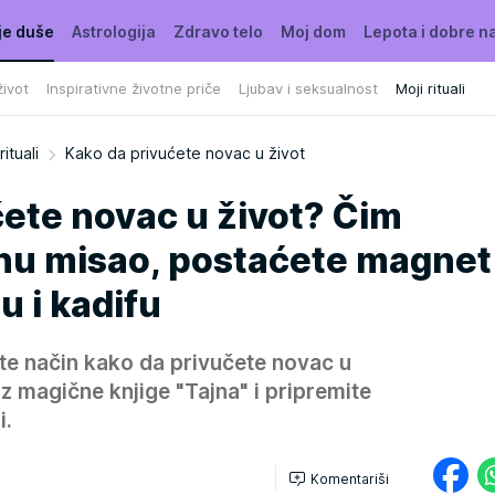
je duše
Astrologija
Zdravo telo
Moj dom
Lepota i dobre n
ivot
Inspirativne životne priče
Ljubav i seksualnost
Moji rituali
rituali
Kako da privućete novac u život
ete novac u život? Čim
nu misao, postaćete magnet
u i kadifu
ate način kako da privučete novac u
iz magične knjige "Tajna" i pripremite
i.
Komentariši