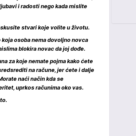
jubavi i radosti nego kada mislite
skusite stvari koje volite u životu.
lo koja osoba nema dovoljno novca
islima blokira novac da joj dođe.
una za koje nemate pojma kako ćete
redsrediti na račune, jer ćete i dalje
 Morate naći način kda se
ritet, uprkos računima oko vas.
to.