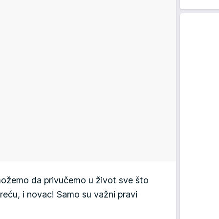
 možemo da privučemo u život sve što
i sreću, i novac! Samo su važni pravi