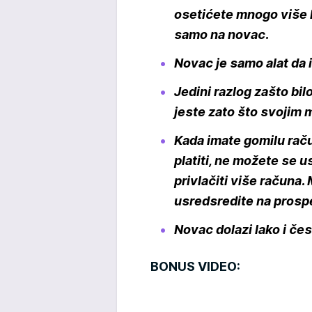
osetićete mnogo više l
samo na novac.
Novac je samo alat da i
Jedini razlog zašto bi
jeste zato što svojim m
Kada imate gomilu rač
platiti, ne možete se us
privlačiti više računa.
usredsredite na prospe
Novac dolazi lako i čes
BONUS VIDEO: