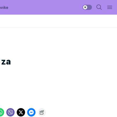
avike
 za