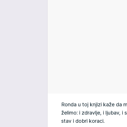
Ronda u toj knjizi kaže da
želimo: i zdravlje, i ljubav, 
stav i dobri koraci.