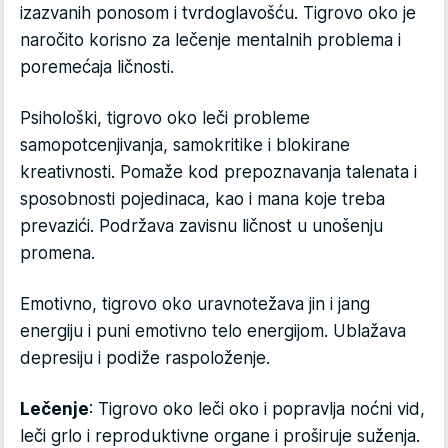
izazvanih ponosom i tvrdoglavošću. Tigrovo oko je
naročito korisno za lečenje mentalnih problema i
poremećaja ličnosti.
Psihološki, tigrovo oko leči probleme
samopotcenjivanja, samokritike i blokirane
kreativnosti. Pomaže kod prepoznavanja talenata i
sposobnosti pojedinaca, kao i mana koje treba
prevazići. Podržava zavisnu ličnost u unošenju
promena.
Emotivno, tigrovo oko uravnotežava jin i jang
energiju i puni emotivno telo energijom. Ublažava
depresiju i podiže raspoloženje.
Lečenje
: Tigrovo oko leči oko i popravlja noćni vid,
leči grlo i reproduktivne organe i proširuje suženja.