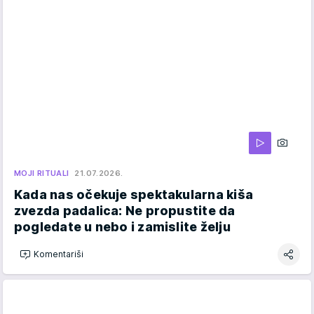
MOJI RITUALI
21.07.2026.
Kada nas očekuje spektakularna kiša
zvezda padalica: Ne propustite da
pogledate u nebo i zamislite želju
Komentariši