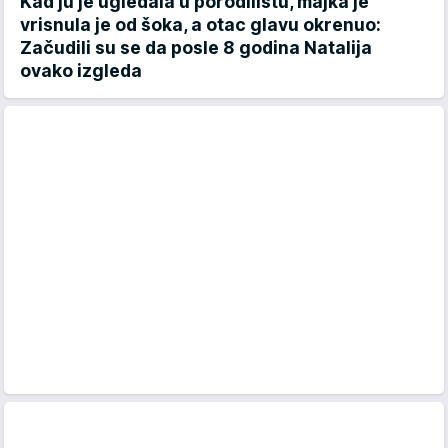
Kad ju je ugledala u porodilištu, majka je
vrisnula je od šoka, a otac glavu okrenuo:
Začudili su se da posle 8 godina Natalija
ovako izgleda