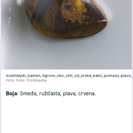
isceliteljski_kamen_tigrovo_oko_stiti_od_uroka_kako_pomazu_plavo
Foto: Foto: Profimedia
Boja
: Smeđa, ružičasta, plava, crvena.