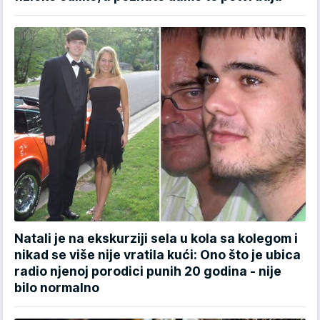
Natali je na ekskurziji sela u kola sa kolegom i
nikad se više nije vratila kući: Ono što je ubica
radio njenoj porodici punih 20 godina - nije
bilo normalno