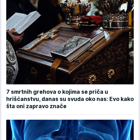
7 smrtnih grehova o kojima se priča u
hrišćanstvu, danas su svuda oko nas: Evo kako
šta oni zapravo znače