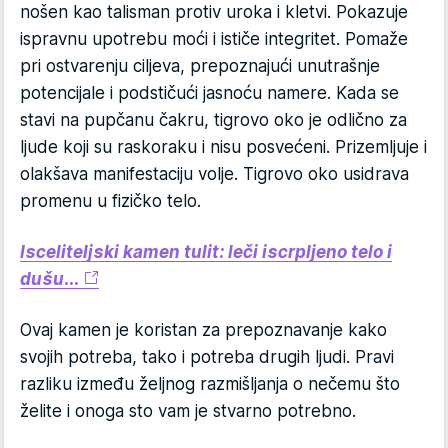
nošen kao talisman protiv uroka i kletvi. Pokazuje
ispravnu upotrebu moći i ističe integritet. Pomaže
pri ostvarenju ciljeva, prepoznajući unutrašnje
potencijale i podstičući jasnoću namere. Kada se
stavi na pupčanu čakru, tigrovo oko je odlično za
ljude koji su raskoraku i nisu posvećeni. Prizemljuje i
olakšava manifestaciju volje. Tigrovo oko usidrava
promenu u fizičko telo.
Isceliteljski kamen tulit: leči iscrpljeno telo i
dušu...
Ovaj kamen je koristan za prepoznavanje kako
svojih potreba, tako i potreba drugih ljudi. Pravi
razliku između željnog razmišljanja o nečemu što
želite i onoga sto vam je stvarno potrebno.