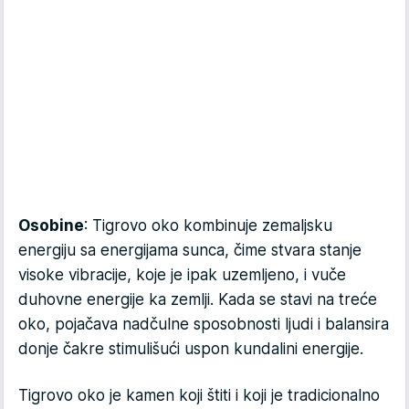
Osobine
: Tigrovo oko kombinuje zemaljsku
energiju sa energijama sunca, čime stvara stanje
visoke vibracije, koje je ipak uzemljeno, i vuče
duhovne energije ka zemlji. Kada se stavi na treće
oko, pojačava nadčulne sposobnosti ljudi i balansira
donje čakre stimulišući uspon kundalini energije.
Tigrovo oko je kamen koji štiti i koji je tradicionalno