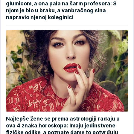
glumicom, a ona pala na šarm profesora: S
njom je bio u braku, a vanbračnog sina
napravio njenoj koleginici
Najlepše žene se prema astrologiji rađaju u
ova 4 znaka horoskopa: Imaju jedinstvene
fizičke odlike, a poznate dame to potvrđuju