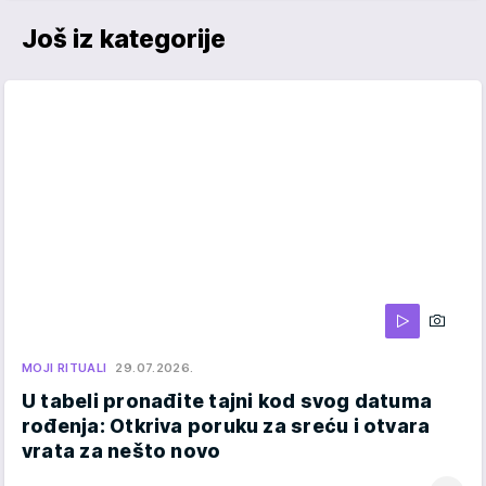
Još iz kategorije
MOJI RITUALI
29.07.2026.
U tabeli pronađite tajni kod svog datuma
rođenja: Otkriva poruku za sreću i otvara
vrata za nešto novo