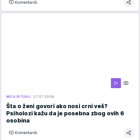
Komentariši
MOJI RITUALI
27.07.2026.
Šta o ženi govori ako nosi crni veš?
Psiholozi kažu da je posebna zbog ovih 6
osobina
Komentariši