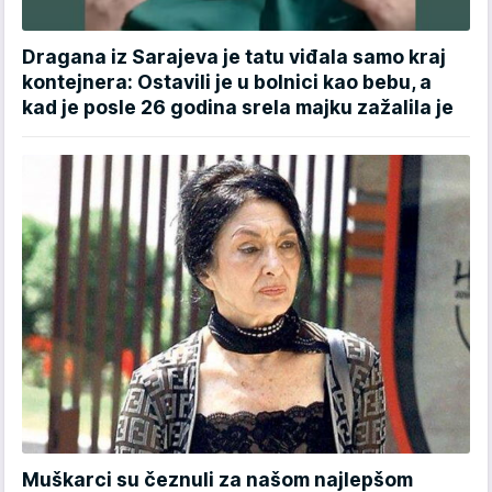
Dragana iz Sarajeva je tatu viđala samo kraj
kontejnera: Ostavili je u bolnici kao bebu, a
kad je posle 26 godina srela majku zažalila je
Muškarci su čeznuli za našom najlepšom