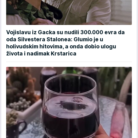
Vojislavu iz Gacka su nudili 300.000 evra da
oda Silvestera Stalonea: Glumio je u
holivudskim hitovima, a onda dobio ulogu
života i nadimak Krstarica