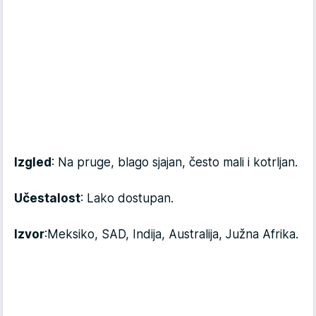
Izgled
: Na pruge, blago sjajan, često mali i kotrljan.
Učestalost
: Lako dostupan.
Izvor
:
Meksiko, SAD, Indija, Australija, Južna Afrika.