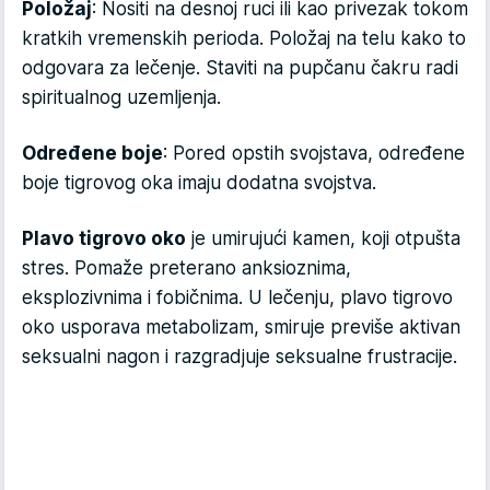
Položaj
: Nositi na desnoj ruci ili kao privezak tokom
kratkih vremenskih perioda. Položaj na telu kako to
odgovara za lečenje. Staviti na pupčanu čakru radi
spiritualnog uzemljenja.
Određene boje
: Pored opstih svojstava, određene
boje tigrovog oka imaju dodatna svojstva.
Plavo tigrovo oko
je umirujući kamen, koji otpušta
stres. Pomaže preterano anksioznima,
eksplozivnima i fobičnima. U lečenju, plavo tigrovo
oko usporava metabolizam, smiruje previše aktivan
seksualni nagon i razgradjuje seksualne frustracije.