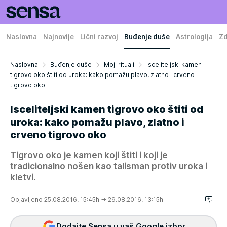
Naslovna
Najnovije
Lični razvoj
Buđenje duše
Astrologija
Zd
Naslovna
Buđenje duše
Moji rituali
Isceliteljski kamen
tigrovo oko štiti od uroka: kako pomažu plavo, zlatno i crveno
tigrovo oko
Isceliteljski kamen tigrovo oko štiti od
uroka: kako pomažu plavo, zlatno i
crveno tigrovo oko
Tigrovo oko je kamen koji štiti i koji je
tradicionalno nošen kao talisman protiv uroka i
kletvi.
Objavljeno 25.08.2016. 15:45h
→ 29.08.2016. 13:15h
Dodajte Sensa u vaš Google izbor