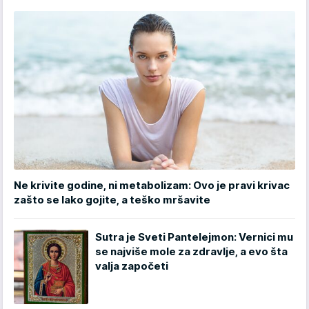
Ne krivite godine, ni metabolizam: Ovo je pravi krivac
zašto se lako gojite, a teško mršavite
Sutra je Sveti Pantelejmon: Vernici mu
se najviše mole za zdravlje, a evo šta
valja započeti