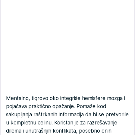
Mentalno, tigrovo oko integriše hemisfere mozga i
pojačava praktično opažanje. Pomaže kod
sakupljanja raštrkanih informacija da bi se pretvorile
u kompletnu celinu. Koristan je za razrešavanje
dilema i unutrašnjih konflikata, posebno onih