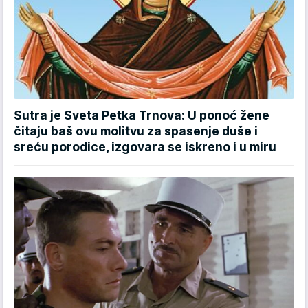
Sutra je Sveta Petka Trnova: U ponoć žene
čitaju baš ovu molitvu za spasenje duše i
sreću porodice, izgovara se iskreno i u miru