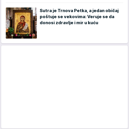
Sutra je Trnova Petka, a jedan običaj
poštuje se vekovima: Veruje se da
donosi zdravlje i mir u kuću