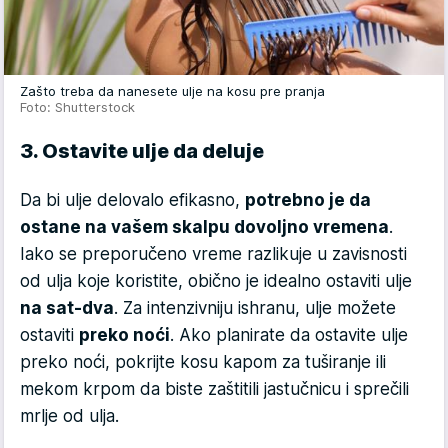
Zašto treba da nanesete ulje na kosu pre pranja
Foto: Shutterstock
3. Ostavite ulje da deluje
Da bi ulje delovalo efikasno,
potrebno je da
ostane na vašem skalpu dovoljno vremena
.
Iako se preporučeno vreme razlikuje u zavisnosti
od ulja koje koristite, obično je idealno ostaviti ulje
na sat-dva
. Za intenzivniju ishranu, ulje možete
ostaviti
preko noći
. Ako planirate da ostavite ulje
preko noći, pokrijte kosu kapom za tuširanje ili
mekom krpom da biste zaštitili jastučnicu i sprečili
mrlje od ulja.