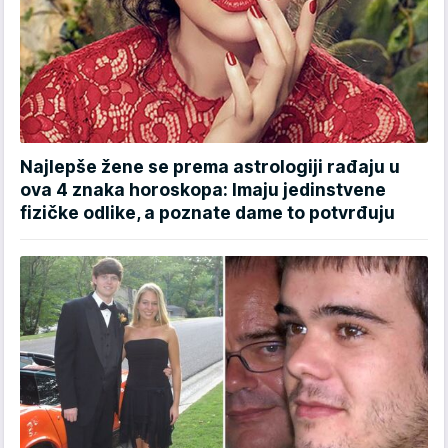
Najlepše žene se prema astrologiji rađaju u
ova 4 znaka horoskopa: Imaju jedinstvene
fizičke odlike, a poznate dame to potvrđuju