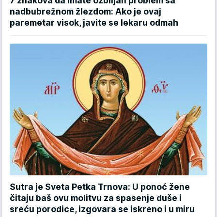
7 znakova da imate ozbiljan problem sa
nadbubrežnom žlezdom: Ako je ovaj
paremetar visok, javite se lekaru odmah
Sutra je Sveta Petka Trnova: U ponoć žene
čitaju baš ovu molitvu za spasenje duše i
sreću porodice, izgovara se iskreno i u miru