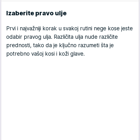
Izaberite pravo ulje
Prvi i najvažniji korak u svakoj rutini nege kose jeste
odabir pravog ulja. Različita ulja nude različite
prednosti, tako da je ključno razumeti šta je
potrebno vašoj kosi i koži glave.