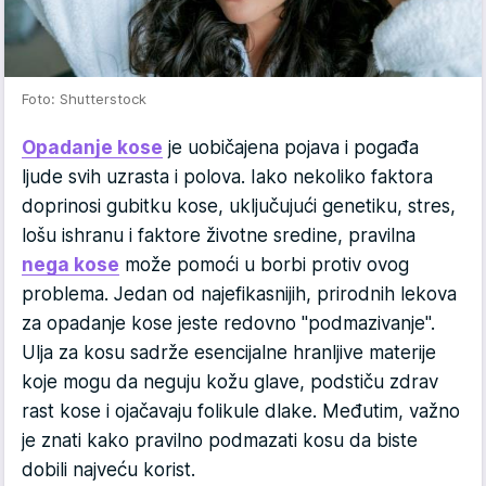
Foto: Shutterstock
Opadanje kose
je uobičajena pojava i pogađa
ljude svih uzrasta i polova. Iako nekoliko faktora
doprinosi gubitku kose, uključujući genetiku, stres,
lošu ishranu i faktore životne sredine, pravilna
nega kose
može pomoći u borbi protiv ovog
problema. Jedan od najefikasnijih, prirodnih lekova
za opadanje kose jeste redovno "podmazivanje".
Ulja za kosu sadrže esencijalne hranljive materije
koje mogu da neguju kožu glave, podstiču zdrav
rast kose i ojačavaju folikule dlake. Međutim, važno
je znati kako pravilno podmazati kosu da biste
dobili najveću korist.