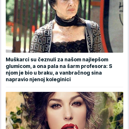
Muškarci su čeznuli za našom najlepšom
glumicom, a ona pala na šarm profesora: S
njom je bio u braku, a vanbračnog sina
napravio njenoj koleginici