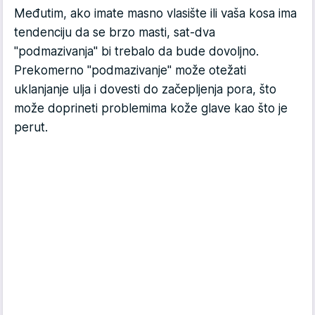
Međutim, ako imate masno vlasište ili vaša kosa ima
tendenciju da se brzo masti, sat-dva
"podmazivanja" bi trebalo da bude dovoljno.
Prekomerno "podmazivanje" može otežati
uklanjanje ulja i dovesti do začepljenja pora, što
može doprineti problemima kože glave kao što je
perut.