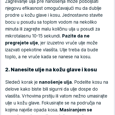
Zagrevanje ulja pre nanošenja može poboljšati
njegovu efikasnost omogućavajući mu da dublje
prodre u kožu glave i kosu. Jednostavno stavite
bocu u posudu sa toplom vodom na nekoliko
minuta ili zagrejte malu količinu ulja u posudi za
mikrotalasnu 10-15 sekundi.
Pazite da ne
pregrejete ulje
, jer izuzetno vruće ulje može
izazvati opekotine vlasišta. Ulje treba da bude
toplo, a ne vruće kada se nanese na kosu.
2. Nanesite ulje na kožu glave i kosu
Sledeći korak je
nanošenje ulja
. Podelite kosu na
delove kako biste bili sigurni da ulje dospe do
vlasišta. Vrhovima prstiju ili vatom nežno umasirajte
ulje u kožu glave. Fokusirajte se na područja na
kojima najviše opada kosa.
Masiranjem se