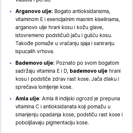
Arganovo ulje:
Bogato antioksidansima,
vitaminom E i esencijalnim masnim kiselinama,
arganovo ulje hrani kosu i kožu glave,
istovremeno podstičući jaču i gušću kosu.
Takođe pomaže u vraćanju sjaja i saniranju
ispucalih vrhova.
Bademovo ulje:
Poznato po svom bogatom
sadržaju vitamina E i D,
bademovo ulje
hrani
kosu i podstiče zdrav rast kose. Jača dlaku i
sprečava lomljenje kose.
Amla ulje
: Amla ili indijski ogrozd je prepuna
vitamina C i antioksidanata koji pomažu u
smanjenju opadanja kose, podstiču rast kose i
poboljšavaju pigmentaciju kose.