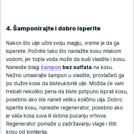
4. Šamponirajte i dobro isperite
Nakon što ulje učini svoju magiju, vreme je da ga
isperete. Počnite tako što navlažite kosu mlakom
vodom, jer topla voda može da isuši vlasište i kosu.
Nanesite blagi
šampon
bez sulfata
na kosu.
Nežno umasirajte šampon u vlasište, provlačeći ga
po dužini kose da bisteuklonili ulje. Možda će vam
trebati nekoliko pena da biste potpuno isprali kosu,
posebno ako ste naneli veliku količinu ulja. Dobro
isperite kosu, nanesite regenerator, posebno ako
je vaša kosa suva ili sklona pucanju vrhova.
Regenerator pomaže u zadržavanju vlage i štiti
kosu od lomljenja.