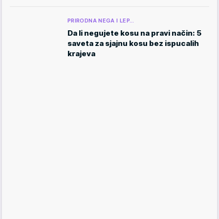
PRIRODNA NEGA I LEP…
Da li negujete kosu na pravi način: 5
saveta za sjajnu kosu bez ispucalih
krajeva