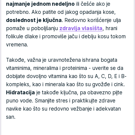
najmanje jednom nedeljno
ili češće ako je
potrebno. Ako patite od jakog opadanja kose,
doslednost je ključna
. Redovno korišćenje ulja
pomaže u poboljšanju
zdravlja vlasišta
, hrani
folikule dlake i promoviše jaču i deblju kosu tokom
vremena.
Takođe, važna je uravnotežena ishrana bogata
vitaminima, mineralima i proteinima - uverite se da
dobijate dovoljno vitamina kao što su A, C, D, E i B-
kompleks, kao i minerala kao što su gvožđe i cink.
Hidratacija
je takođe ključna, pa obavezno pijte
puno vode. Smanjite stres i praktikujte zdrave
navike kao što su redovno vežbanje i adekvatan
san.