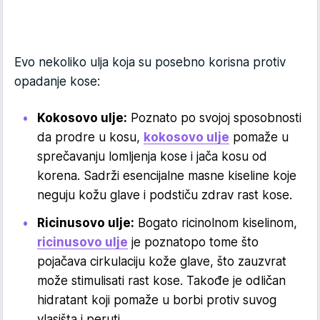
Evo nekoliko ulja koja su posebno korisna protiv
opadanje kose:
Kokosovo ulje:
Poznato po svojoj sposobnosti
da prodre u kosu,
kokosovo ulje
pomaže u
sprečavanju lomljenja kose i jača kosu od
korena. Sadrži esencijalne masne kiseline koje
neguju kožu glave i podstiču zdrav rast kose.
Ricinusovo ulje:
Bogato ricinolnom kiselinom,
ricinusovo ulje
je poznatopo tome što
pojačava cirkulaciju kože glave, što zauzvrat
može stimulisati rast kose. Takođe je odličan
hidratant koji pomaže u borbi protiv suvog
vlasišta i peruti.