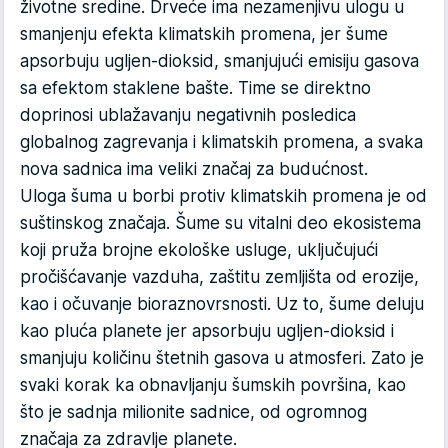
životne sredine. Drveće ima nezamenjivu ulogu u
smanjenju efekta klimatskih promena, jer šume
apsorbuju ugljen-dioksid, smanjujući emisiju gasova
sa efektom staklene bašte. Time se direktno
doprinosi ublažavanju negativnih posledica
globalnog zagrevanja i klimatskih promena, a svaka
nova sadnica ima veliki značaj za budućnost.
Uloga šuma u borbi protiv klimatskih promena je od
suštinskog značaja. Šume su vitalni deo ekosistema
koji pruža brojne ekološke usluge, uključujući
pročišćavanje vazduha, zaštitu zemljišta od erozije,
kao i očuvanje bioraznovrsnosti. Uz to, šume deluju
kao pluća planete jer apsorbuju ugljen-dioksid i
smanjuju količinu štetnih gasova u atmosferi. Zato je
svaki korak ka obnavljanju šumskih površina, kao
što je sadnja milionite sadnice, od ogromnog
značaja za zdravlje planete.