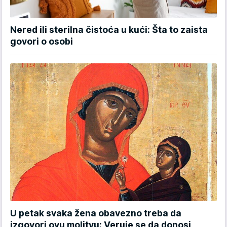
Nered ili sterilna čistoća u kući: Šta to zaista
govori o osobi
U petak svaka žena obavezno treba da
izgovori ovu molitvu: Veruje se da donosi