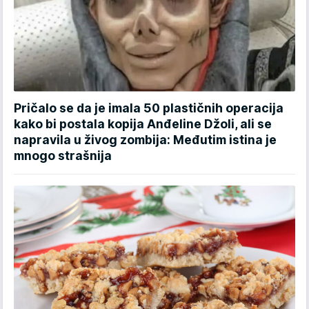
Pričalo se da je imala 50 plastičnih operacija
kako bi postala kopija Anđeline Džoli, ali se
napravila u živog zombija: Međutim istina je
mnogo strašnija