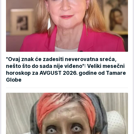
"Ovaj znak će zadesiti neverovatna sreća,
nešto što do sada nije viđeno": Veliki mesečni
horoskop za AVGUST 2026. godine od Tamare
Globe