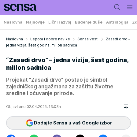
Naslovna
Najnovije
Lični razvoj
Buđenje duše
Astrologija
Zd
Naslovna
Lepota i dobre navike
Sensa vesti
Zasadi drvo –
jedna vizija, šest godina, milion sadnica
“Zasadi drvo” – jedna vizija, šest godina,
milion sadnica
Projekat "Zasadi drvo“ postao je simbol
zajedničkog angažmana za zaštitu životne
sredine i očuvanje prirode.
Objavljeno 02.04.2025. 13:03h
Dodajte Sensa u vaš Google izbor