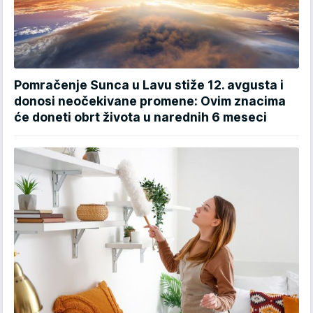
Pomračenje Sunca u Lavu stiže 12. avgusta i
donosi neočekivane promene: Ovim znacima
će doneti obrt života u narednih 6 meseci