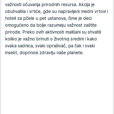
važnosti očuvanja prirodnih resursa. Akcija je
obuhvatila i vrtiće, gde su napravljeni medni vrtovi i
hoteli za pčele u pet ustanova, čime je deci
omogućeno da bolje razumeju važnost zaštite
prirode. Preko ovih aktivnosti mališani su shvatili
koliko je važno brinuti o životnoj sredini i kako
svaka sadnica, svaki oprašivač, pa čak i svaki
insekt, doprinosi zdravlju naše planete.