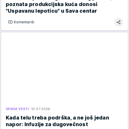
poznata produkcijska kuća donosi
"Uspavanu lepoticu" u Sava centar
Komentariši
SENSA VESTI
10.07.2026.
Kada telu treba podrška, a ne još jedan
napor: Infuzije za dugovečnost