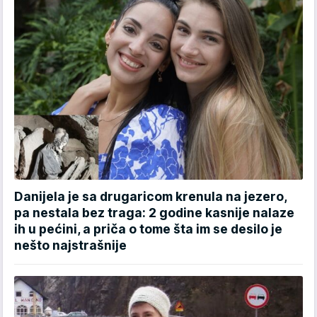
Danijela je sa drugaricom krenula na jezero,
pa nestala bez traga: 2 godine kasnije nalaze
ih u pećini, a priča o tome šta im se desilo je
nešto najstrašnije