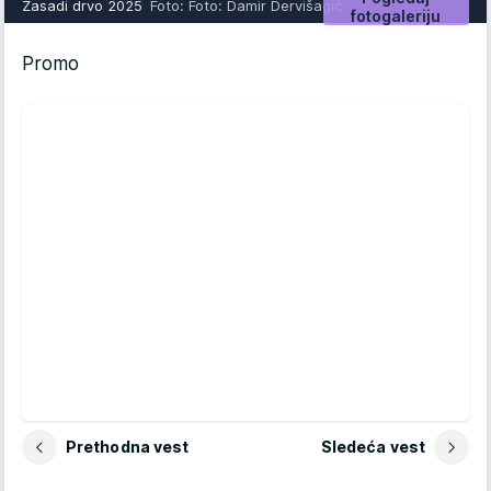
Zasadi drvo 2025
Foto: Foto: Damir Dervišagić
fotogaleriju
Promo
Prethodna vest
Sledeća vest