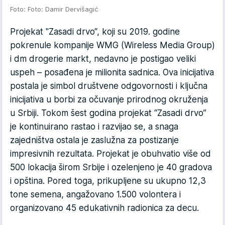
Foto: Foto: Damir Dervišagić
Projekat "Zasadi drvo“, koji su 2019. godine
pokrenule kompanije WMG (Wireless Media Group)
i dm drogerie markt, nedavno je postigao veliki
uspeh – posađena je milionita sadnica. Ova inicijativa
postala je simbol društvene odgovornosti i ključna
inicijativa u borbi za očuvanje prirodnog okruženja
u Srbiji. Tokom šest godina projekat “Zasadi drvo”
je kontinuirano rastao i razvijao se, a snaga
zajedništva ostala je zaslužna za postizanje
impresivnih rezultata. Projekat je obuhvatio više od
500 lokacija širom Srbije i ozelenjeno je 40 gradova
i opština. Pored toga, prikupljene su ukupno 12,3
tone semena, angažovano 1.500 volontera i
organizovano 45 edukativnih radionica za decu.