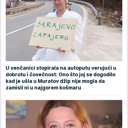
U venčanici stopirala na autoputu verujući u
dobrotu i čovečnost: Ono što joj se dogodilo
kad je ušla u Muratov džip nije mogla da
zamisli ni u najgorem košmaru