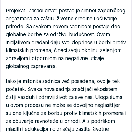
Projekat „Zasadi drvo“ postao je simbol zajedničkog
angažmana za zaštitu životne sredine i očuvanje
prirode. Sa svakom novom sadnicom postaje deo
globalne borbe za održivu budućnost. Ovom
inicijativom građani daju svoj doprinos u borbi protiv
klimatskih promena, čineći svoju okolinu zelenijom,
zdravijom i otpornijom na negativne uticaje
globalnog zagrevanja.
Iako je milionita sadnica već posadena, ovo je tek
početak. Svaka nova sadnja znači jači ekosistem,
čistiji vazduh i zdraviji život za sve nas. Uloga šuma
u ovom procesu ne može se dovoljno naglasiti jer
su one ključne za borbu protiv klimatskih promena i
za očuvanje ravnoteže u prirodi. A s podrškom
mladih i edukacijom o značaju zaštite životne