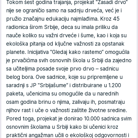
Tokom šest godina trajanja, projekat "Zasadi drvo“
nije se ograničio samo na sadnju drveća, već je i
pružio značajnu edukaciju najmlađima. Kroz 45
radionica širom Srbije, deca su imala priliku da
nauče koliko su važni drveće i šume, kao i koja su
ekološka pitanja od ključne važnosti za opstanak
planete. Inicijativa "Gledaj kako rastemo“ omogućila
je prvačićima svih osnovnih škola u Srbiji da zajedno
sa učiteljima posade svoje prvo drvo – sadnicu
belog bora. Ove sadnice, koje su pripremljene u
saradnji s JP "Srbijašume“ i distribuirane u 1.200
paketa, učenicima su omogućile da u narednih
osam godina brinu o njima, zalivaju ih, posmatraju
njihov rast i uče o važnosti zaštite životne sredine.
Pored toga, projekat je donirao 10.000 sadnica svim
osnovnim školama u Srbiji kako bi učenici kroz
praktični angažman učili o ekološkoj odgovornosti i