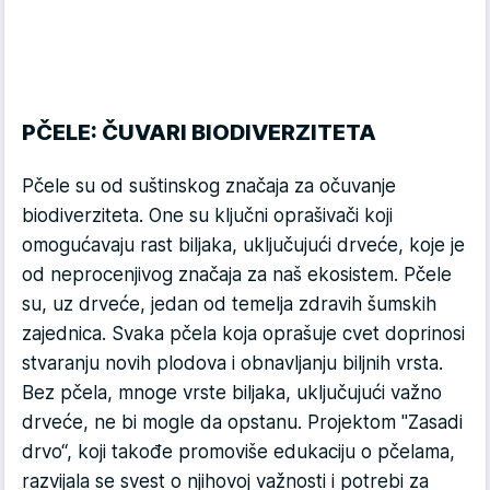
PČELE: ČUVARI BIODIVERZITETA
Pčele su od suštinskog značaja za očuvanje
biodiverziteta. One su ključni oprašivači koji
omogućavaju rast biljaka, uključujući drveće, koje je
od neprocenjivog značaja za naš ekosistem. Pčele
su, uz drveće, jedan od temelja zdravih šumskih
zajednica. Svaka pčela koja oprašuje cvet doprinosi
stvaranju novih plodova i obnavljanju biljnih vrsta.
Bez pčela, mnoge vrste biljaka, uključujući važno
drveće, ne bi mogle da opstanu. Projektom "Zasadi
drvo“, koji takođe promoviše edukaciju o pčelama,
razvijala se svest o njihovoj važnosti i potrebi za