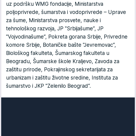
uz podršku WMG fondacije, Ministarstva
poljoprivrede, šumarstva i vodoprivrede – Uprave
za šume, Ministarstva prosvete, nauke i
tehnološkog razvoja, JP "Srbijašume“, JP
"Vojvodinašume“, Pokreta gorana Srbije, Privredne
komore Srbije, Botaničke bašte "Jevremovac“,
Biološkog fakulteta, Šumarskog fakulteta u
Beogradu, Šumarske škole Kraljevo, Zavoda za
zaštitu prirode, Pokrajinskog sekretarijata za
urbanizam i zaštitu životne sredine, Instituta za
šumarstvo i JKP "Zelenilo Beograd“.